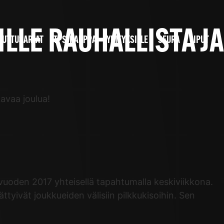
ILLE RAUHALLISTA JA
JUTTUSARJAT
TPS-KAUPPA
YRITYKSILLE
SEURA
LIPUT
kavaa joulua!
vuoden 2017 yhteisellä tapahtumalla keskiviikkona.
äättyivät joukkueiden välisiin pilkkukisoihin. Sen