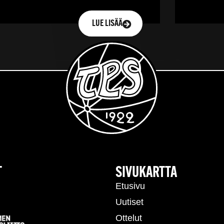
LUE LISÄÄ
T
SIVUKARTTA
Etusivu
Uutiset
Ottelut