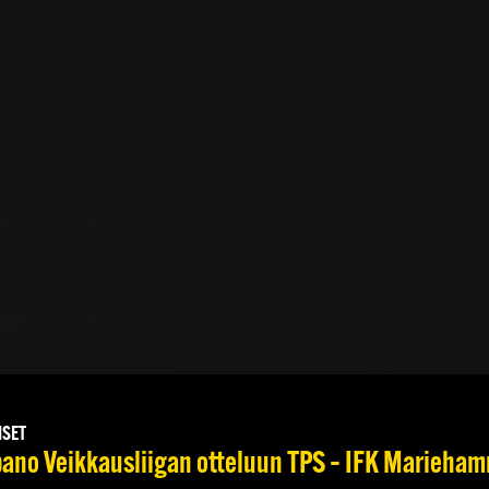
ISET
no Veikkausliigan otteluun TPS – IFK Mariehamn 