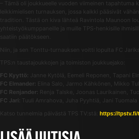
– Tämä oli joukkueelle vuoden viimeinen tapahtuma k
leikkimielisen turnauksen, jossa kaikki pääsivät v
tradition. Tästä on kiva lähteä Ravintola Maunoon loun
yhteistyökumppaneille ja muille TPS-henkisille ihmisi
saatiin päätökseen.
Niin, ja sen Tonttu-turnauksen voitti lopulta FC Jarik
TPS:n taustajoukkojen ja toimiston joukkuejako:
FC Kyyttö:
Janne Kytölä, Eemeli Reponen, Tapani El
FC Elmander:
Elina Salo, Jarmo Kähkönen, Mikko Tul
FC Renjander:
Renja Talske, Joonas Laurikainen, Tu
FC Jari:
Tuuli Amrahova, Juha Pyyhtiä, Jani Tuomala 
Katso tunnelmia päivästä TPS TV:stä:
https://tpstv.f