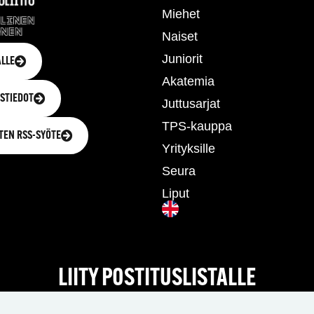
Miehet
Naiset
Juniorit
LLE
Akatemia
STIEDOT
Juttusarjat
TPS-kauppa
TEN RSS-SYÖTE
Yrityksille
Seura
Liput
LIITY POSTITUSLISTALLE