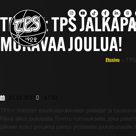
TPS TV: TPS JALKAP
UU
MUKAVAA JOULUA!
»
TPS 
Etusivu
21.12.2017
17:02
TPS:n miesten edustusjoukkueen pelaajat ja taustavoi
Päivä alkoi jouluisella Tonttu-turnauksella, joka pelatt
jälkeen koko porukka painui yhteiselle joululounaall