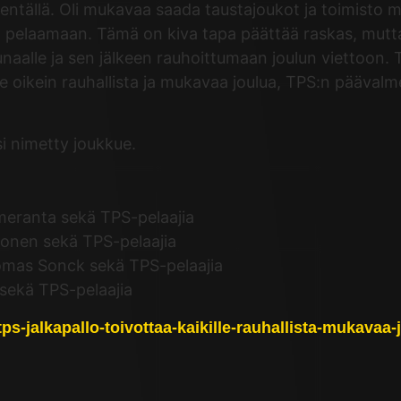
entällä. Oli mukavaa saada taustajoukot ja toimisto
ähän pelaamaan. Tämä on kiva tapa päättää raskas, m
aalle ja sen jälkeen rauhoittumaan joulun viettoon. To
lle oikein rauhallista ja mukavaa joulua, TPS:n pääval
si nimetty joukkue.
meranta sekä TPS-pelaajia
onen sekä TPS-pelaajia
omas Sonck sekä TPS-pelaajia
sekä TPS-pelaajia
i/tps-jalkapallo-toivottaa-kaikille-rauhallista-mukavaa-