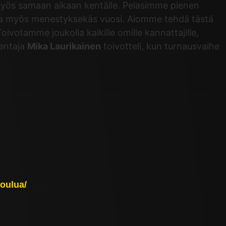
 myös samaan aikaan kentälle. Pelasimme pienen
utta myös menestyksekäs vuosi. Aiomme tehdä tästä
ivotamme joukolla kaikille omille kannattajille,
mentaja
Mika Laurikainen
toivotteli, kun turnausvaihe
joulua/