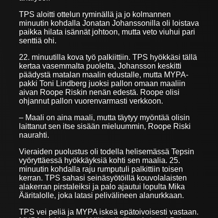
TPS aloitti ottelun ryminällä ja jo kolmannen
minuutin kohdalla Jonatan Johanssonilla oli loistava
paikka hilata isännät johtoon, mutta veto viuhui pari
senttiä ohi.
22. minuutilla kova työ palkiittiin. TPS hyökkäsi tällä
kertaa vasemmalta puolelta, Johansson keskitti
päädystä matalan maalin edustalle, mutta MYPA-
pakki Toni Lindberg juoksi pallon omaan maaliin
aivan Roope Riskin nenän edestä. Roope olisi
ohjannut pallon vuorenvarmasti verkkoon.
– Maali on aina maali, mutta täytyy myöntää olisin
laittanut sen itse sisään mieluummin, Roope Riski
naurahti.
Vieraiden puolustus oli todella helisemässä Tepsin
vyöryttäessä hyökkäyksiä kohti sen maalia. 25.
minuutin kohdalla raju rumputuli palkittiin toisen
kerran. TPS sahasi seinäsyötöillä kouvolalaisten
alakerran pirstaleiksi ja palo ajautui lopulta Mika
Ääritalolle, joka latasi pelivälineen alanurkkaan.
TPS vei peliä ja MYPA iskeä epätoivoisesti vastaan.