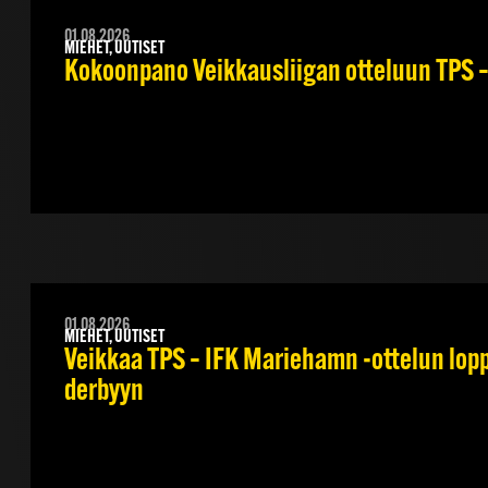
01.08.2026
MIEHET, UUTISET
Kokoonpano Veikkausliigan otteluun TPS – 
01.08.2026
MIEHET, UUTISET
Veikkaa TPS – IFK Mariehamn -ottelun loppu
derbyyn