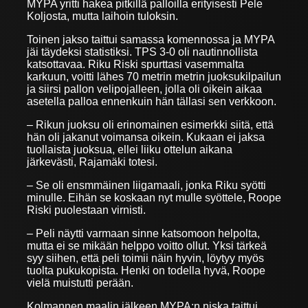
MYPA yritti hakea pitkillä palloilla erityisesti Pele
Koljosta, mutta laihoin tuloksin.
Toinen jakso taittui samassa komennossa ja MYPA
jäi täydeksi statistiksi. TPS 3-0 oli nautinnollista
katsottavaa. Riku Riski spurttasi vasemmalta
karkuun, voitti lähes 70 metrin metrin juoksukilpailun
ja siirsi pallon velipojalleen, jolla oli oikein aikaa
asetella palloa ennenkuin hän tällasi sen verkkoon.
– Rikun juoksu oli erinomainen esimerkki siitä, että
hän oli jakanut voimansa oikein. Kukaan ei jaksa
tuollaista juoksua, ellei liiku ottelun aikana
järkevästi, Rajamäki totesi.
– Se oli ensmmäinen liigamaali, jonka Riku syötti
minulle. Eihän se koskaan nyt mulle syöttele, Roope
Riski puolestaan virnisti.
– Peli näytti varmaan sinne katsomoon helpolta,
mutta ei se mikään helppo voitto ollut. Yksi tärkeä
syy siihen, että peli toimii näin hyvin, löytyy myös
tuolta pukukopista. Henki on todella hyvä, Roope
vielä muistutti perään.
Kolmannen maalin jälkeen MYPA:n niska taittui