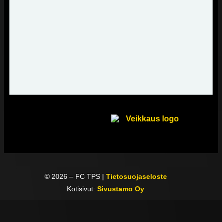
©
2026
– FC TPS |
Tietosuojaseloste
Kotisivut:
Sivustamo Oy