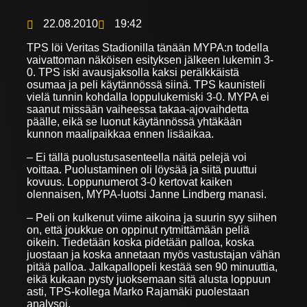
22.08.2010
19:42
TPS löi Veritas Stadionilla tänään MYPA:n todella
vaivattoman näköisen esityksen jälkeen lukemin 3-
0. TPS iski avausjaksolla kaksi perälkkäistä
osumaa ja peli käytännössä siinä. TPS kaunisteli
vielä tunnin kohdalla loppulukemiski 3-0. MYPA ei
saanut missään vaiheessa takaa-ajovaihdetta
päälle, eikä se luonut käytännössä yhtäkään
kunnon maalipaikkaa ennen lisäaikaa.
– Ei tällä puolustusasenteella näitä pelejä voi
voittaa. Puolustaminen oli löysää ja siitä puuttui
kovuus. Loppunumerot 3-0 kertovat kaiken
olennaisen, MYPA-luotsi Janne Lindberg manasi.
– Peli on kulkenut viime aikoina ja suurin syy siihen
on, että joukkue on oppinut rytmittämään peliä
oikein. Tiedetään koska pidetään palloa, koska
juostaan ja koska annetaan myös vastustajan vähän
pitää palloa. Jalkapallopeli kestää sen 90 minuuttia,
eikä kukaan pysty juoksemaan sitä alusta loppuun
asti, TPS-kollega Marko Rajamäki puolestaan
analysoi.