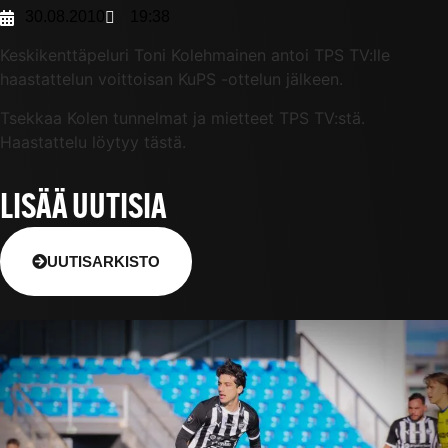
30.08.2010
19:38
Keskikenttäpeluri Toni Kolehmainen antoi TPS TV:lle
haastattelun voittoisan KuPS -ottelun jälkeen.
Tsekkaa Kolen tunnelmat ja mietteet TPS TV:stä.
Haastattelu löytyy tästä.
LISÄÄ UUTISIA
UUTISARKISTO