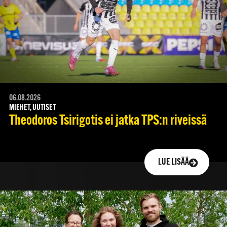
06.08.2026
MIEHET, UUTISET
Theodoros Tsirigotis ei jatka TPS:n riveissä
LUE LISÄÄ