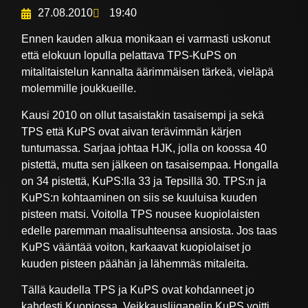
27.08.2010
19:40
Ennen kauden alkua monikaan ei varmasti uskonut
että elokuun lopulla pelattava TPS-KuPS on
mitalitaistelun kannalta äärimmäisen tärkeä, vieläpä
molemmille joukkueille.
Kausi 2010 on ollut tasaistakin tasaisempi ja sekä
TPS että KuPS ovat aivan terävimmän kärjen
tuntumassa. Sarjaa johtaa HJK, jolla on koossa 40
pistettä, mutta sen jälkeen on tasaisempaa. Hongalla
on 34 pistettä, KuPS:lla 33 ja Tepsillä 30. TPS:n ja
KuPS:n kohtaaminen on siis se kuuluisa kuuden
pisteen matsi. Voitolla TPS nousee kuopiolaisten
edelle paremman maalisuhteensa ansiosta. Jos taas
KuPS vääntää voiton, karkaavat kuopiolaiset jo
kuuden pisteen päähän ja lähemmäs mitaleita.
Tällä kaudella TPS ja KuPS ovat kohdanneet jo
kahdesti Kuopiossa. Veikkausliigapelin KuPS voitti