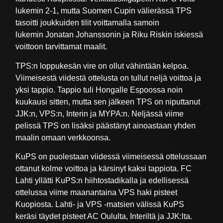
lukemin 2-1, mutta Suomen Cupin välierässä TPS
tasoitti joukkuiden tilit voittamalla samoin
lukemin Jonatan Johanssonin ja Riku Riskin iskiessä
voittoon tarvittamat maalit.
TPS:n loppukesän vire on ollut vähintään kelpoa.
Viimeisestä viidestä ottelusta on tullut neljä voittoa ja
yksi tappio. Tappio tuli Hongalle Espoossa noin
kuukausi sitten, mutta sen jälkeen TPS on niputtanut
JJK:n, VPS:n, Interin ja MYPA:n. Neljässä viime
pelissä TPS on lisäksi päästänyt ainoastaan yhden
maalin omaan verkkoonsa.
KuPS on puolestaan viidessä viimeisessä ottelussaan
ottanut kolme voittoa ja kärsinyt kaksi tappiota. FC
Lahti yllätti KuPS:n hiihtostadikalla ja edellisessä
ottelussa viime maanantaina VPS haki pisteet
Kuopiosta. Lahti- ja VPS -matsien välissä KuPS
keräsi täydet pisteet AC Oululta, Interiltä ja JJK:lta.