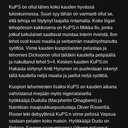
KuPS on ollut lähes koko kauden hyvässä
tuloskunnossa. Suuri syy tähän on varmasti ollut se,
että tehoja on löytynyt laajalta rintamalta. Koko liigan
tehopörssin kakkosena on KuPS:n Miikka Ilo, jonka
jotkut turkulaiset saattavat muistaa Interin riveistä. Ilon
tehot ovat kuusi maalia ja seitsemän maalinjohtanutta
syöttöä. Viime kauden kuopiolaisten pelastaja ja
tehomies Dicksonon ollut tälläkin kaudella pelipäällä
ja nakuttanut tehot 5+4. Kesken kauden KuPS:iin
Hakasta siirtynyt Antti Hynynen on puolestaan iskenyt
tällä kaudella neljä maalia ja jaellut neljä syöttöä.
Kuopion tehomiesten lisäksi KuPS on kauden aikana
vahvistanut rivejään myös nigerialaisella
hyökkääjä Dudulla (Macpherlin Omagbemi) ja
Namibian maajoukkuepuolustaja Oliver Risserillä.
Risser teki debyyttinsä KuPS:n viime pelissä Vepsua
vastaan pelaten koko matsin. Hyökkääjä Dudu on
Pohjois-Savoon saapumisensa jälkeen pelannut