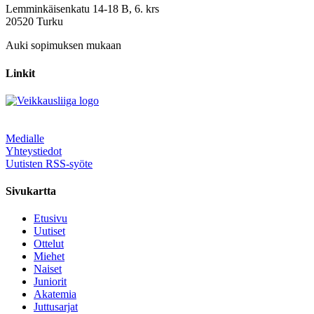
Lemminkäisenkatu 14-18 B, 6. krs
20520 Turku
Auki sopimuksen mukaan
Linkit
Medialle
Yhteystiedot
Uutisten RSS-syöte
Sivukartta
Etusivu
Uutiset
Ottelut
Miehet
Naiset
Juniorit
Akatemia
Juttusarjat