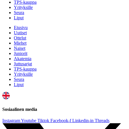
TPS-kauppa
Yrityksille
Seura
Liput
Etusivu
Uutiset
Ottelut
Miehet
Naiset
Juniorit
Akatemia
Juttusarjat
TPS-kauppa
Yrityksille
Seura
Liput
Sosiaalinen media
Instagram
Youtube
Tiktok
Facebook-f
Linkedin-in
Threads