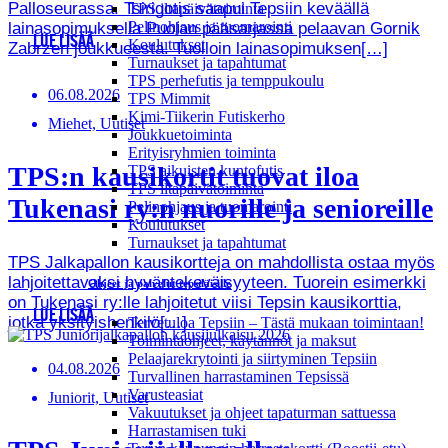
Palloseurassa. Tsirigotis saapui Tepsiin keväällä
TPS iltapäivätoiminta
Pelinohjaus ja tuomarointi
lainasopimuksella Puolan pääsarjassa pelaavan Gornik
LUE LISÄÄ
Koulutukset
Zabrzen joukkueesta. Tuolloin lainasopimuksen[…]
Turnaukset ja tapahtumat
TPS perhefutis ja temppukoulu
06.08.2026
TPS Mimmit
Kimi-Tiikerin Futiskerho
Miehet, Uutiset
Joukkuetoiminta
Erityisryhmien toiminta
TPS:n kausikortit tuovat iloa
TPS aikuisten kuntofutis
TPS iltapäivätoiminta
Tukenasi ry:n nuorille ja senioreille
Pelinohjaus ja tuomarointi
Koulutukset
Turnaukset ja tapahtumat
TPS Jalkapallon kausikortteja on mahdollista ostaa myös
lahjoitettavaksi hyväntekeväisyyteen. Tuorein esimerkki
Ohjeet ja palvelut tepsiläisille
on Tukenasi ry:lle lahjoitetut viisi Tepsin kausikorttia,
LUE LISÄÄ
jotka yksityishenkilö[…]
Tervetuloa Tepsiin – Tästä mukaan toimintaan!
Toimintaohjeet, käytännöt ja maksut
Pelaajarekrytointi ja siirtyminen Tepsiin
04.08.2026
Turvallinen harrastaminen Tepsissä
Varusteasiat
Juniorit, Uutiset
Vakuutukset ja ohjeet tapaturman sattuessa
Harrastamisen tuki