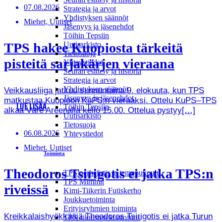
07.08.2026
Strategia ja arvot
Yhdistyksen säännöt
Miehet, Uutiset
Jäsenyys ja jäsenehdot
Töihin Tepsiin
Uutisarkisto
TPS hakee Kuopiosta tärkeitä
Tietosuoja
pisteitä sarjakärjen vieraana
Yhteystiedot
Seuran esittely ja historia
Strategia ja arvot
Yhdistyksen säännöt
Veikkausliiga jatkuu sunnuntaina 9. elokuuta, kun TPS
Jäsenyys ja jäsenehdot
matkustaa Kuopioon KuPS:n vieraaksi. Ottelu KuPS–TPS
Töihin Tepsiin
LUE LISÄÄ
alkaa Väre Areenalla kello 15.00. Ottelua pystyy[…]
Uutisarkisto
Tietosuoja
06.08.2026
Yhteystiedot
Miehet, Uutiset
Toiminta
Theodoros Tsirigotis ei jatka TPS:n
TPS perhefutis ja temppukoulu
TPS Mimmit
riveissä
Kimi-Tiikerin Futiskerho
Joukkuetoiminta
Erityisryhmien toiminta
Kreikkalaishyökkääjä Theodoros Tsirigotis ei jatka Turun
TPS aikuisten kuntofutis