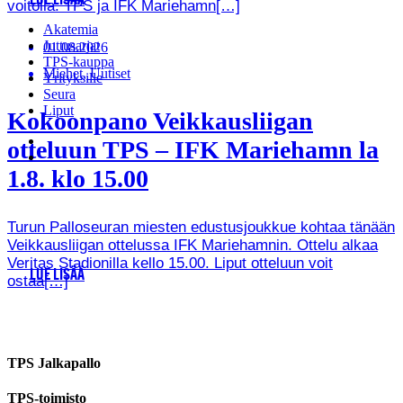
LUE LISÄÄ
voitolla. TPS ja IFK Mariehamn[…]
Akatemia
Juttusarjat
01.08.2026
TPS-kauppa
Miehet, Uutiset
Yrityksille
Seura
Liput
Kokoonpano Veikkausliigan
otteluun TPS – IFK Mariehamn la
1.8. klo 15.00
Turun Palloseuran miesten edustusjoukkue kohtaa tänään
Veikkausliigan ottelussa IFK Mariehamnin. Ottelu alkaa
Veritas Stadionilla kello 15.00. Liput otteluun voit
LUE LISÄÄ
ostaa[…]
TPS Jalkapallo
TPS-toimisto