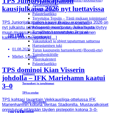
TPS Juniorijalkapallon
Turun kaupungin harrastekortti (Boostii-etu)
Toimihenkilöille
kausijulkaisu 2026 nyt luettavissa
Vuorokalenteri
Palautelaatikko
Tervetuloa Tepsiin – Tästä mukaan toimintaan!
TPS Juniorijalkapallon kausijulkaisu vuosimallia 2026 on
Toimintaohjeet, käytännöt ja maksut
nyt julkaistu sähköisessä muodossa. Julkaisusta löytyy
Pelaajarekrytointi ja siirtyminen Tepsiin
Turvallinen harrastaminen Tepsissä
muun muassa seurajohdon tervehdykset ja ennen
LUE LISÄÄ
Varusteasiat
kaikkea joukkue-esittelyt.[…]
Vakuutukset ja ohjeet tapaturman sattuessa
Harrastamisen tuki
01.08.2026
Turun kaupungin harrastekortti (Boostii-etu)
Toimihenkilöille
Miehet, Uutiset
Vuorokalenteri
Palautelaatikko
TPS dominoi Kian Visserin
Joukkueet
johdolla – IFK Mariehamn kaatui
Turnaukset ja tapahtumat
3–0
TPS:n ottelut
TPS kohtasi lauantain Veikkausliiga-ottelussa IFK
Seuran yhteystiedot
Marienhamnin kotona Veritas Stadionilla. Mustavalkoiset
onnistuivat pitämään täyden pistepotin kotona 3–0-
In english