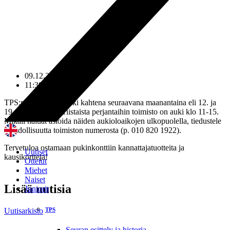
09.12.2016
11:38
TPS:n toimisto on auki kahtena seuraavana maanantaina eli 12. ja
19.12. klo 11-18. Tiistaista perjantaihin toimisto on auki klo 11-15.
Mikäli haluat asioida näiden aukioloaikojen ulkopuolella, tiedustele
mahdollisuutta toimiston numerosta (p. 010 820 1922).
Tervetuloa ostamaan pukinkonttiin kannattajatuotteita ja
Uutiset
kausikortteja!
Ottelut
Miehet
Naiset
Lisää uutisia
Juniorit
TPS
Uutisarkisto
Seuran esittely ja historia