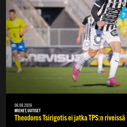
06.08.2026
MIEHET, UUTISET
Theodoros Tsirigotis ei jatka TPS:n riveissä