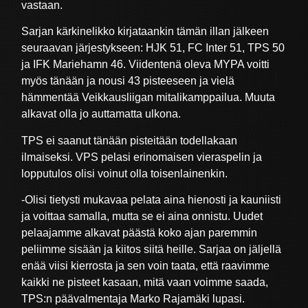
vastaan.
Sarjan kärkinelikko kirjataankin tämän illan jälkeen
seuraavan järjestykseen: HJK 51, FC Inter 51, TPS 50
ja IFK Mariehamn 46. Viidentenä oleva MYPA voitti
myös tänään ja nousi 43 pisteeseen ja vielä
hämmentää Veikkausliigan mitalikamppailua. Muuta
alkavat olla jo auttamatta ulkona.
TPS ei saanut tänään pisteitään todellakaan
ilmaiseksi. VPS pelasi erinomaisen vieraspelin ja
lopputulos olisi voinut olla toisenlainenkin.
-Olisi tietysti mukavaa pelata aina hienosti ja kauniisti
ja voittaa samalla, mutta se ei aina onnistu. Uudet
pelaajamme alkavat päästä koko ajan paremmin
peliimme sisään ja kiitos siitä heille. Sarjaa on jäljellä
enää viisi kierrosta ja sen voin taata, että raavimme
kaikki ne pisteet kasaan, mitä vaan voimme saada,
TPS:n päävalmentaja Marko Rajamäki lupasi.