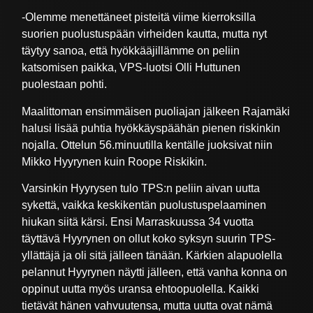
-Olemme menettäneet pisteitä viime kierroksilla
suorien puolustuspään virheiden kautta, mutta nyt
täytyy sanoa, että hyökkääjillämme on peliin
katsomisen paikka, VPS-luotsi Olli Huttunen
puolestaan pohti.
Maalittoman ensimmäisen puoliajan jälkeen Rajamäki
halusi lisää puhtia hyökkäyspäähän pienen riskinkin
nojalla. Ottelun 56.minuutilla kentälle juoksivat niin
Mikko Hyyrynen kuin Roope Riskikin.
Varsinkin Hyyrysen tulo TPS:n peliin aivan uutta
sykettä, vaikka keskikentän puolustuspelaaminen
hiukan siitä kärsi. Ensi Marraskuussa 34 vuotta
täyttävä Hyyrynen on ollut koko syksyn suurin TPS-
yllättäjä ja oli sitä jälleen tänään. Kärkien alapuolella
pelannut Hyyrynen näytti jälleen, että vanha konna on
oppinut uutta myös uransa ehtoopuolella. Kaikki
tietävät hänen vahvuutensa, mutta uutta ovat nämä