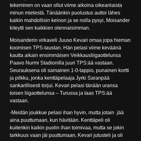
tekeminen on vaan ollut viime aikoina oikeanlaista
minun mielestä. Tänäänkin puolustus auttoi lähes
kaikin mahdollisin keinon ja se nolla pysyi, Moisander
kiteytti sen kaikkien olennaisimman.
Moisanderin virkaveli Juuso Kevari omaa jopa hieman
koomisen TPS-taustan. Hän pelasi viime keväänä
kautta aikain ensimmäisen Veikkausliigaottelunsa
Paavo Nurmi Stadionilla juuri TPS:ää vastaan.
Seurauksena oli samainen 1-0-tappio, punainen kortti
ja pilkku, jonka kenttäpelaaja Jyrki Saranpää
sankarillisesti torjui. Kevari pelasi tänään uransa
toisen liigaottelunsa – Turussa ja taas TPS:ää
vastaan.
-Meidän joukkue pelasi ihan hyvin, mutta jotain jää
aina puuttumaan, kun hävitään. Kenttäpeli oli
kuitenkin kaikin puolin ihan toimivaa, mutta se jokin
tarkkuus vaan jäi puuttumaan, Kevari jutusteli ja oli