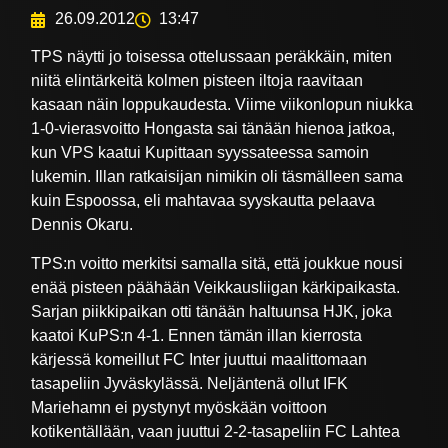
26.09.2012
13:47
TPS näytti jo toisessa ottelussaan peräkkäin, miten
niitä elintärkeitä kolmen pisteen iltoja raavitaan
kasaan näin loppukaudesta. Viime viikonlopun niukka
1-0-vierasvoitto Hongasta sai tänään hienoa jatkoa,
kun VPS kaatui Kupittaan syyssateessa samoin
lukemin. Illan ratkaisijan nimikin oli täsmälleen sama
kuin Espoossa, eli mahtavaa syyskautta pelaava
Dennis Okaru.
TPS:n voitto merkitsi samalla sitä, että joukkue nousi
enää pisteen päähään Veikkausliigan kärkipaikasta.
Sarjan piikkipaikan otti tänään haltuunsa HJK, joka
kaatoi KuPS:n 4-1. Ennen tämän illan kierrosta
kärjessä komeillut FC Inter juuttui maalittomaan
tasapeliin Jyväskylässä. Neljäntenä ollut IFK
Mariehamn ei pystynyt myöskään voittoon
kotikentällään, vaan juuttui 2-2-tasapeliin FC Lahtea