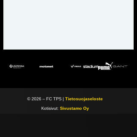
©
2026
– FC TPS |
Tietosuojaseloste
Kotisivut:
Sivustamo Oy