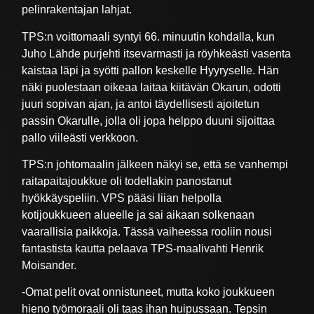
pelinrakentajan lahjat.
TPS:n voittomaali syntyi 66. minuutin kohdalla, kun
Juho Lähde purjehti itsevarmasti ja röyhkeästi vasenta
kaistaa läpi ja syötti pallon keskelle Hyyryselle. Hän
näki puolestaan oikeaa laitaa kiitävän Okarun, odotti
juuri sopivan ajan, ja antoi täydellisesti ajoitetun
passin Okarulle, jolla oli jopa helppo duuni sijoittaa
pallo viileästi verkkoon.
TPS:n johtomaalin jälkeen näkyi se, että se vanhempi
raitapaitajoukkue oli todellakin panostanut
hyökkäyspeliin. VPS pääsi liian helpolla
kotijoukkueen alueelle ja sai aikaan solkenaan
vaarallisia paikkoja. Tässä vaiheessa rooliin nousi
fantastista kautta pelaava TPS-maalivahti Henrik
Moisander.
-Omat pelit ovat onnistuneet, mutta koko joukkueen
hieno työmoraali oli taas ihan huipussaan. Tepsin