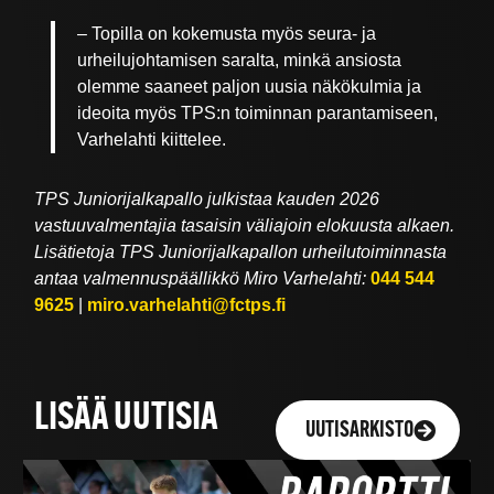
– Topilla on kokemusta myös seura- ja
urheilujohtamisen saralta, minkä ansiosta
olemme saaneet paljon uusia näkökulmia ja
ideoita myös TPS:n toiminnan parantamiseen,
Varhelahti kiittelee.
TPS Juniorijalkapallo julkistaa kauden 2026
vastuuvalmentajia tasaisin väliajoin elokuusta alkaen.
Lisätietoja TPS Juniorijalkapallon urheilutoiminnasta
antaa valmennuspäällikkö Miro Varhelahti:
044 544
9625
|
miro.varhelahti@fctps.fi
LISÄÄ UUTISIA
UUTISARKISTO