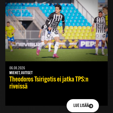
06.08.2026
MIEHET, UUTISET
Theodoros Tsirigotis ei jatka TPS:n
riveissä
LUE LISÄÄ