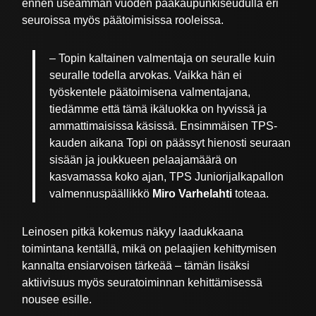
ennen useamman vuoden pääkaupunkiseudulla eri
seuroissa myös päätoimisissa rooleissa.
– Topin kaltainen valmentaja on seuralle kuin
seuralle todella arvokas. Vaikka hän ei
työskentele päätoimisena valmentajana,
tiedämme että tämä ikäluokka on hyvissä ja
ammattimaisissa käsissä. Ensimmäisen TPS-
kauden aikana Topi on päässyt hienosti seuraan
sisään ja joukkueen pelaajamäärä on
kasvamassa koko ajan, TPS Juniorijalkapallon
valmennuspäällikkö
Miro Varhelahti
toteaa.
Leinosen pitkä kokemus näkyy laadukkaana
toimintana kentällä, mikä on pelaajien kehittymisen
kannalta ensiarvoisen tärkeää – tämän lisäksi
aktiivisuus myös seuratoiminnan kehittämisessä
nousee esille.