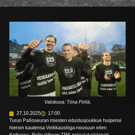
Valokuva: Tiina Pirilä.
27.10.2025
17:00
Turun Palloseuran miesten edustusjoukkue huipensi
hienon kautensa Veikkausliiga-nousuun eilen
Kotkassa. Pelin jälkeen TPS-pelaajat pääsivät