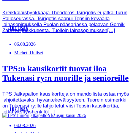
Kreikkalaishyökkääjä Theodoros Tsirigotis ei jatka Turun
Palloseurassa. Tsirigotis saapui Tepsiin keväällä
lainasopimuksella Puolan pääsarjassa pelaavan Gornik
LUE LISÄÄ
Zabrzen joukkueesta. Tuolloin lainasopimuksen[…]
06.08.2026
Miehet, Uutiset
TPS:n kausikortit tuovat iloa
Tukenasi ry:n nuorille ja senioreille
TPS Jalkapallon kausikortteja on mahdollista ostaa myös
lahjoitettavaksi hyväntekeväisyyteen. Tuorein esimerkki
on Tukenasi ry:lle lahjoitetut viisi Tepsin kausikorttia,
LUE LISÄÄ
jotka yksityishenkilö[…]
04.08.2026