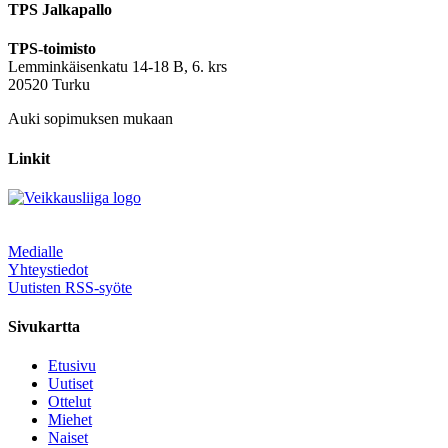
TPS Jalkapallo
TPS-toimisto
Lemminkäisenkatu 14-18 B, 6. krs
20520 Turku
Auki sopimuksen mukaan
Linkit
Medialle
Yhteystiedot
Uutisten RSS-syöte
Sivukartta
Etusivu
Uutiset
Ottelut
Miehet
Naiset