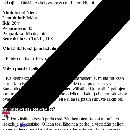
pelaajiin. Tänään esittelyvuorossa on Inkeri Niemi.
Nimi:
Inkeri Niemi
Lempinimi:
Inkku
Ikä:
26 v
Pelinumero:
30
Pelipaikka:
Maalivahti
Seurahistoria:
TuNL, TPS
Minkä ikäisenä ja missä aloitit jalkapallon?
– Futiksen aloitin 10-vuotiaana Turun Nappulaliigassa.
Miten päädyit jalkapallon pariin?
– Kaikennäköistä on tullut pienempänä harrastettua, mutta futiksen
pariin kun kerran vietiin, niin sieltä ei ole enää pois päässyt.
Samantien löysin itseni myös tolppien välistä, eli joku siinä pallojen
torjumisessa kiehtoi heti ja kiehtoo edelleen. Isäni ja hänen isänsä on
ovat myös olleet maalivahteja, eli kai tässä jotain sukuvikaakin on.
Millaisesta perheestä tulet?
– Tulen viisihenkisestä perheestä. Vanhempien lisäksi minulla on
isoveli ja pikkusisko. Ollaan tosi läheinen perhe ja vietetään paljon
Uutiset
aikaa yhdessä, vaikka jokainen meistä lapsista asuukin jo omassa