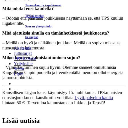
Turnaukset ja tapahtumat
Mitä odotat ensi kaudelta?
TPS:n ottelut
– Odotan että päästään joukkueena näyttämään se, että TPS kuuluu
liigakentille.
Seuran yhteystiedot
Mitä ajatuksia sinulla on tämänhetkisestä joukkueesta?
In english
– Meillä on hyvä ja nälkäinen joukkue. Meillä on sopiva miksaus
nuoruutta ja kokemusta
Akatemia
Juttusarjat
Miten kauteen valmistautuminen sujuu?
TPS-kauppa
Yrityksille
– Valmistautuminen sujuu hyvin. Olemme saaneet onnistumisia
Seura
Kansallisen Cupin puolella ja treenikentällä meno on ollut energistä
Liput
ja nousujohteista.
Kansallisen Liigan kausi käynnistyy 15. huhtikuuta. TPS:n naisten
edustusjoukkueen kausikortin voit tilata
Lyyti-palvelun kautta
hintaan 50 €. Tervetuloa kannustamaan Inkkua ja Tepsiä!
Lisää uutisia