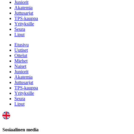
Juniorit
Akatemia
Juttusarjat
TPS-kauppa
Yrityksille
Seura
Liput
Etusivu
Uutiset
Ottelut
Miehet
Naiset
Juniorit
Akatemia
Juttusarjat
TPS-kauppa
Yrityksille
Seura
Liput
Sosiaalinen media