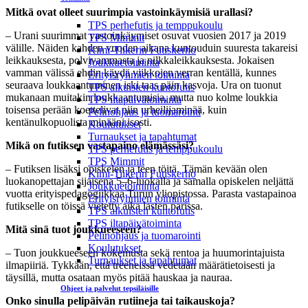
Mitkä ovat olleet suurimpia vastoinkäymisiä urallasi?
TPS perhefutis ja temppukoulu
– Urani suurimmat vastoinkäymiset osuvat vuosien 2017 ja 2019
TPS Mimmit
välille. Näiden kahden vuoden aikana kuntouduin suuresta takareisi
Kimi-Tiikerin Futiskerho
leikkauksesta, polvivammasta ja nilkkaleikkauksesta. Jokaisen
Joukkuetoiminta
vamman välissä ehdin käydä viikkojen verran kentällä, kunnes
Erityisryhmien toiminta
seuraava loukkaantuminen iski taas päin kasvoja. Ura on tuonut
TPS aikuisten kuntofutis
mukanaan muitakin loukkaantumisia, mutta nuo kolme loukkia
TPS iltapäivätoiminta
toisensa perään koettelivat niin urheilijaminää, kuin
Pelinohjaus ja tuomarointi
kentänulkopuolista minääni isosti.
Koulutukset
Turnaukset ja tapahtumat
Mikä on futiksen vastapaino elämässäsi?
TPS perhefutis ja temppukoulu
TPS Mimmit
– Futiksen lisäksi opiskelen ja teen töitä. Tämän kevään olen
Kimi-Tiikerin Futiskerho
luokanopettajan sijaisena 5–6-luokalla ja samalla opiskelen neljättä
Joukkuetoiminta
vuotta erityispedagogiikkaa Turun yliopistossa. Parasta vastapainoa
Erityisryhmien toiminta
futikselle on töissä vietetty aika lasten parissa.
TPS aikuisten kuntofutis
TPS iltapäivätoiminta
Mitä sinä tuot joukkueeseen?
Pelinohjaus ja tuomarointi
Koulutukset
– Tuon joukkueeseen kokemusta sekä rentoa ja huumorintajuista
Turnaukset ja tapahtumat
ilmapiiriä. Tykkään, että treeneissä vedetään määrätietoisesti ja
täysillä, mutta osataan myös pitää hauskaa ja nauraa.
Ohjeet ja palvelut tepsiläisille
Onko sinulla pelipäivän rutiineja tai taikauskoja?