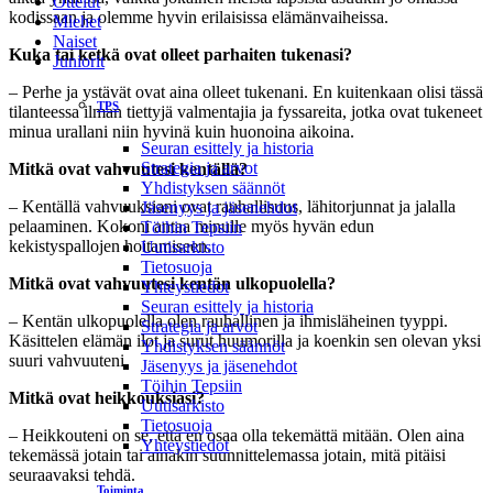
Ottelut
kodissaan ja olemme hyvin erilaisissa elämänvaiheissa.
Miehet
Naiset
Kuka tai ketkä ovat olleet parhaiten tukenasi?
Juniorit
– Perhe ja ystävät ovat aina olleet tukenani. En kuitenkaan olisi tässä
TPS
tilanteessa ilman tiettyjä valmentajia ja fyssareita, jotka ovat tukeneet
minua urallani niin hyvinä kuin huonoina aikoina.
Seuran esittely ja historia
Strategia ja arvot
Mitkä ovat vahvuutesi kentällä?
Yhdistyksen säännöt
– Kentällä vahvuuksiani ovat rauhallisuus, lähitorjunnat ja jalalla
Jäsenyys ja jäsenehdot
pelaaminen. Kokoni antaa minulle myös hyvän edun
Töihin Tepsiin
kekistyspallojen hoitamiseen.
Uutisarkisto
Tietosuoja
Mitkä ovat vahvuutesi kentän ulkopuolella?
Yhteystiedot
Seuran esittely ja historia
– Kentän ulkopuolella olen rauhallinen ja ihmisläheinen tyyppi.
Strategia ja arvot
Käsittelen elämän ilot ja surut huumorilla ja koenkin sen olevan yksi
Yhdistyksen säännöt
suuri vahvuuteni.
Jäsenyys ja jäsenehdot
Töihin Tepsiin
Mitkä ovat heikkouksiasi?
Uutisarkisto
Tietosuoja
– Heikkouteni on se, että en osaa olla tekemättä mitään. Olen aina
Yhteystiedot
tekemässä jotain tai ainakin suunnittelemassa jotain, mitä pitäisi
seuraavaksi tehdä.
Toiminta