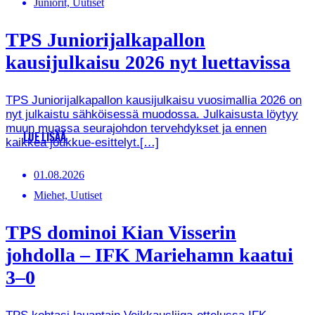
Juniorit, Uutiset
TPS Juniorijalkapallon
kausijulkaisu 2026 nyt luettavissa
TPS Juniorijalkapallon kausijulkaisu vuosimallia 2026 on
nyt julkaistu sähköisessä muodossa. Julkaisusta löytyy
muun muassa seurajohdon tervehdykset ja ennen
LUE LISÄÄ
kaikkea joukkue-esittelyt.[…]
01.08.2026
Miehet, Uutiset
TPS dominoi Kian Visserin
johdolla – IFK Mariehamn kaatui
3–0