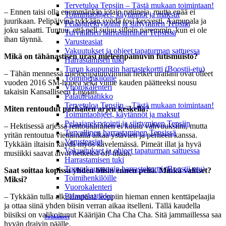
Tervetuloa Tepsiin – Tästä mukaan toimintaan!
– Ennen taisi olla enemmänkin jotain rutiineja, mutta enää ei
Toimintaohjeet, käytännöt ja maksut
juurikaan. Pelipäivinä tykkään syödä tosi kevyesti. Aamupala ja
Pelaajarekrytointi ja siirtyminen Tepsiin
joku salaatti. Tuntuu, että peli sujuu silloin paremmin, kun ei ole
Turvallinen harrastaminen Tepsissä
ihan täynnä.
Varusteasiat
Vakuutukset ja ohjeet tapaturman sattuessa
Mikä on tähänastisen urasi mieleenpainuvin futismuisto?
Harrastamisen tuki
Turun kaupungin harrastekortti (Boostii-etu)
– Tähän mennessä mieleenpainuvimmat hetket urallani ovat olleet
Toimihenkilöille
vuoden 2016 SM-hopea sekä viime kauden päätteeksi nousu
Vuorokalenteri
takaisin Kansalliseen Liigaan.
Palautelaatikko
Tervetuloa Tepsiin – Tästä mukaan toimintaan!
Miten rentoudut parhaiten arjen keskellä?
Toimintaohjeet, käytännöt ja maksut
Pelaajarekrytointi ja siirtyminen Tepsiin
– Hektisessä arjessa rentoutuminen ei kuulu vahvuuksiini, mutta
Turvallinen harrastaminen Tepsissä
yritän rentoutua viettämällä aikaa ystävien ja perheen kanssa.
Varusteasiat
Tykkään iltaisin käydä myös kävelemässä. Pimeät illat ja hyvä
Vakuutukset ja ohjeet tapaturman sattuessa
musiikki saavat aivot hetkeksi off-tilaan.
Harrastamisen tuki
Turun kaupungin harrastekortti (Boostii-etu)
Saat soittaa kopissa yhden biisin ennen peliä. Minkä valitset?
Toimihenkilöille
Miksi?
Vuorokalenteri
Palautelaatikko
– Tykkään tulla alkulämpästä koppiin hieman ennen kenttäpelaajia
ja ottaa siinä yhden biisin verran aikaa itselleni. Tällä kaudella
biisiksi on valikoitunut Käärijän Cha Cha Cha. Sitä jammaillessa saa
Joukkueet
hyvän draivin päälle.