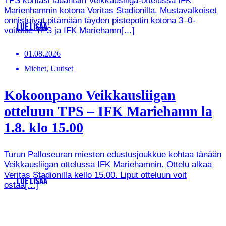
TPS kohtasi lauantain Veikkausliiga-ottelussa IFK
Marienhamnin kotona Veritas Stadionilla. Mustavalkoiset
onnistuivat pitämään täyden pistepotin kotona 3–0-
LUE LISÄÄ
voitolla. TPS ja IFK Mariehamn[…]
01.08.2026
Miehet, Uutiset
Kokoonpano Veikkausliigan
otteluun TPS – IFK Mariehamn la
1.8. klo 15.00
Turun Palloseuran miesten edustusjoukkue kohtaa tänään
Veikkausliigan ottelussa IFK Mariehamnin. Ottelu alkaa
Veritas Stadionilla kello 15.00. Liput otteluun voit
LUE LISÄÄ
ostaa[…]