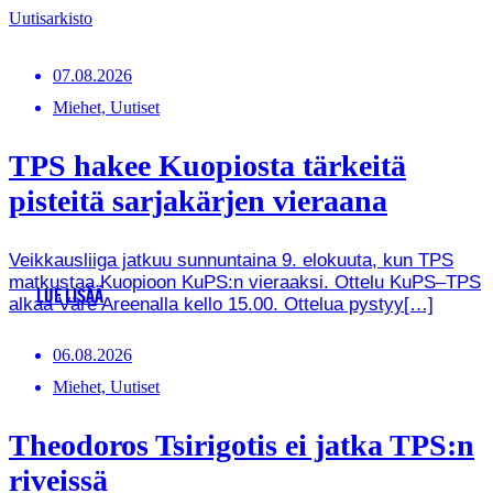
Uutisarkisto
07.08.2026
Miehet, Uutiset
TPS hakee Kuopiosta tärkeitä
pisteitä sarjakärjen vieraana
Veikkausliiga jatkuu sunnuntaina 9. elokuuta, kun TPS
matkustaa Kuopioon KuPS:n vieraaksi. Ottelu KuPS–TPS
LUE LISÄÄ
alkaa Väre Areenalla kello 15.00. Ottelua pystyy[…]
06.08.2026
Miehet, Uutiset
Theodoros Tsirigotis ei jatka TPS:n
riveissä