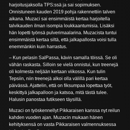
harjoitusjaksolla TPS:ssä ja sai sopimuksen.
Onnistuneen kauden 2019 pohja rakennettiin talven
aikana. Muzaci sai ensimmäistä kertaa harjoitella
talvikauden ilman isompia loukkaantumisia. Lisäksi
hän lopetti työnsä pulverimaalarina. Muzacista tuntui
ensimmäistä kertaa siltä, että jalkapallosta voisi tulla
enemmänkin kuin harrastus.
– Kun pelasin SalPassa, kävin samalla töissä. Se oli
vähän raskasta. Silloin se vielä onnistui, kun treenejä
oli kolmesta neljään kertaan viikossa. Kun tulin
Tepsiin, niin treenejä alkoi olla välillä pari kertaa
päivässä. Ajattelin, että on fiksumpaa lopettaa työt,
keskittyä jalkapalloon ja katsoa, mitä tästä tulee.
Halusin panostaa futikseen täysillä.
Muzaci on työskennellyt Pikkaraisen kanssa nyt reilun
kahden vuoden ajan. Muzacin mukaan hänen
kehityksensä on vasta Pikkaraisen valmennuksessa