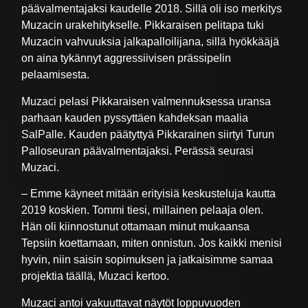
päävalmentajaksi kaudelle 2018. Sillä oli iso merkitys
Muzacin urakehitykselle. Pikkaraisen pelitapa tuki
Muzacin vahvuuksia jalkapalloilijana, sillä hyökkääjä
on aina tykännyt aggressiivisen prässipelin
pelaamisesta.
Muzaci pelasi Pikkaraisen valmennuksessa uransa
parhaan kauden pyssyttäen kahdeksan maalia
SalPalle. Kauden päätyttyä Pikkarainen siirtyi Turun
Palloseuran päävalmentajaksi. Perässä seurasi
Muzaci.
– Emme käyneet mitään erityisiä keskusteluja kautta
2019 koskien. Tommi tiesi, millainen pelaaja olen.
Hän oli kiinnostunut ottamaan minut mukaansa
Tepsiin koettamaan, miten onnistun. Jos kaikki menisi
hyvin, niin saisin sopimuksen ja jatkaisimme samaa
projektia täällä, Muzaci kertoo.
Muzaci antoi vakuuttavat näytöt loppuvuoden