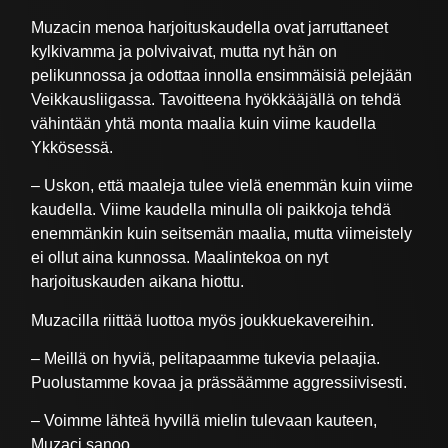
Muzacin menoa harjoituskaudella ovat jarruttaneet
kylkivamma ja polvivaivat, mutta nyt hän on
pelikunnossa ja odottaa innolla ensimmäisiä pelejään
Veikkausliigassa. Tavoitteena hyökkääjällä on tehdä
vähintään yhtä monta maalia kuin viime kaudella
Ykkösessä.
– Uskon, että maaleja tulee vielä enemmän kuin viime
kaudella. Viime kaudella minulla oli paikkoja tehdä
enemmänkin kuin seitsemän maalia, mutta viimeistely
ei ollut aina kunnossa. Maalintekoa on nyt
harjoituskauden aikana hiottu.
Muzacilla riittää luottoa myös joukkuekavereihin.
– Meillä on hyviä, pelitapaamme tukevia pelaajia.
Puolustamme kovaa ja prässäämme aggressiivisesti.
– Voimme lähteä hyvillä mielin tulevaan kauteen,
Muzaci sanoo.