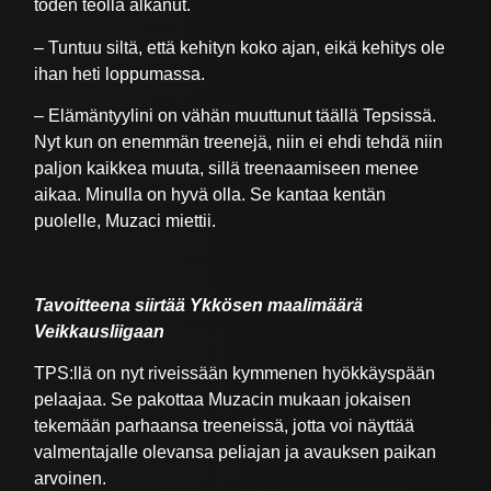
toden teolla alkanut.
– Tuntuu siltä, että kehityn koko ajan, eikä kehitys ole
ihan heti loppumassa.
– Elämäntyylini on vähän muuttunut täällä Tepsissä.
Nyt kun on enemmän treenejä, niin ei ehdi tehdä niin
paljon kaikkea muuta, sillä treenaamiseen menee
aikaa. Minulla on hyvä olla. Se kantaa kentän
puolelle, Muzaci miettii.
Tavoitteena siirtää Ykkösen maalimäärä
Veikkausliigaan
TPS:llä on nyt riveissään kymmenen hyökkäyspään
pelaajaa. Se pakottaa Muzacin mukaan jokaisen
tekemään parhaansa treeneissä, jotta voi näyttää
valmentajalle olevansa peliajan ja avauksen paikan
arvoinen.