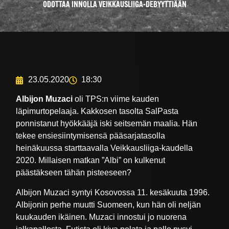
ODOTTAA INNOLLA VEIKKAUSLIIGA-DEBYYTTIÄÄN
23.05.2020
18:30
Albijon Muzaci
oli TPS:n viime kauden
läpimurtopelaaja. Kakkosen tasolta SalPasta
ponnistanut hyökkääjä iski seitsemän maalia. Hän
tekee ensiesiintymisensä pääsarjatasolla
heinäkuussa starttaavalla Veikkausliiga-kaudella
2020. Millaisen matkan ”Albi” on kulkenut
päästäkseen tähän pisteeseen?
Albijon Muzaci syntyi Kosovossa 11. kesäkuuta 1996.
Albijonin perhe muutti Suomeen, kun hän oli neljän
kuukauden ikäinen. Muzaci innostui jo nuorena