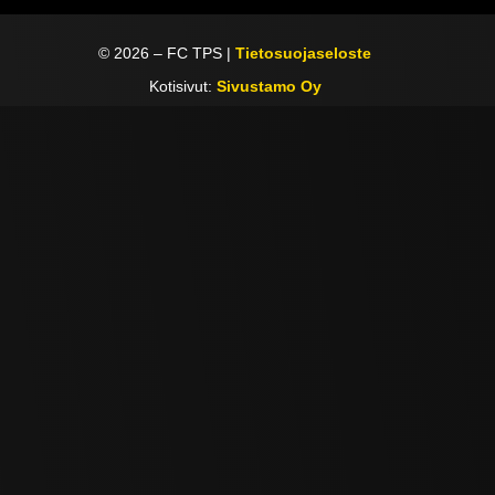
©
2026
– FC TPS |
Tietosuojaseloste
Kotisivut:
Sivustamo Oy