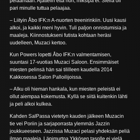
pelaamaan. Ajattelin että noh, miksipä ei. Siellä oli
pari minulle tuttua pelaajaa.
– Liityin Åbo IFK:n A-nuorten treenirinkiin. Uusi kausi
alkoi, ja kaikki meni hyvin. Tuli paljon onnistumisia ja
maaleja. Kiinnostukseni futista kohtaan heräsi
uudelleen, Muzaci kertoo.
Kun Powers lopetti Åbo IFK:n valmentamisen,
suuntasi 17-vuotias Muzaci Saloon. Ensimmäiset
miesten pelinsä hän sai tililleen kaudella 2014
Kakkosessa Salon Palloilijoissa.
– Alku oli hieman hankala, kun miesten peleistä ei
ollut aiempaa kokemusta. Kyllä se siitä kuitenkin lähti
ja peli alkoi kulkea.
Kahden SalPassa vietetyn kauden jälkeen Muzacin
tie vei Poriin ja sarjaporrasta ylemmäs Jazzin
joukkueeseen. Jazzissa Muzaci pelasi yhdeksän peliä
ilman maaleja. Läpimurtoa Ykkösen tasolle ei vielä