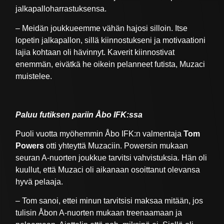
jalkapalloharrastuksensa.
– Meidän joukkueemme vähän hajosi silloin. Itse
lopetin jalkapallon, sillä kiinnostukseni ja motivaationi
lajia kohtaan oli hävinnyt. Kaverit kiinnostivat
enemmän, eivätkä he oikein pelanneet futista, Muzaci
muistelee.
Paluu futiksen pariin Åbo IFK:ssa
Puoli vuotta myöhemmin Åbo IFK:n valmentaja
Tom
Powers
otti yhteyttä Muzaciin. Powersin mukaan
seuran A-nuorten joukkue tarvitsi vahvistuksia. Hän oli
kuullut, että Muzaci oli aikanaan osoittanut olevansa
hyvä pelaaja.
– Tom sanoi, ettei minun tarvitsisi maksaa mitään, jos
tulisin Åbon A-nuorten mukaan treenaamaan ja