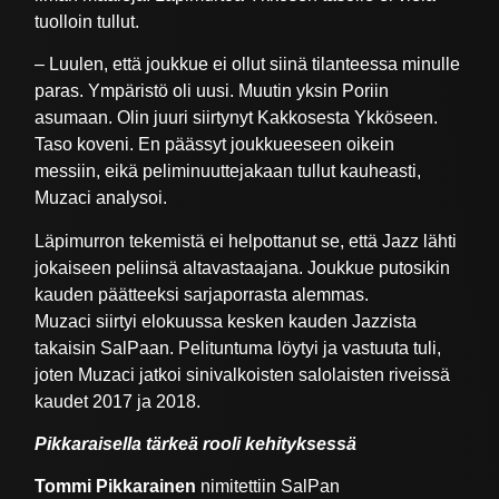
tuolloin tullut.
– Luulen, että joukkue ei ollut siinä tilanteessa minulle
paras. Ympäristö oli uusi. Muutin yksin Poriin
asumaan. Olin juuri siirtynyt Kakkosesta Ykköseen.
Taso koveni. En päässyt joukkueeseen oikein
messiin, eikä peliminuuttejakaan tullut kauheasti,
Muzaci analysoi.
Läpimurron tekemistä ei helpottanut se, että Jazz lähti
jokaiseen peliinsä altavastaajana. Joukkue putosikin
kauden päätteeksi sarjaporrasta alemmas.
Muzaci siirtyi elokuussa kesken kauden Jazzista
takaisin SalPaan. Pelituntuma löytyi ja vastuuta tuli,
joten Muzaci jatkoi sinivalkoisten salolaisten riveissä
kaudet 2017 ja 2018.
Pikkaraisella tärkeä rooli kehityksessä
Tommi Pikkarainen
nimitettiin SalPan