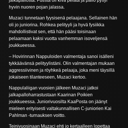
jalkapallosta. Futista oli kiva pelata ja pallo pysyi
hyvin nuoren pojan jalassa.
Muzaci tunnetaan fyysisenä pelaajana. Sellainen hän
oli jo juniorina. Rohkea pelityyli ja hyvä fysiikka
mahdollistivat sen, että hän pääsi toisinaan
pelaamaan kaksi vuotta vanhemman isoveljensä
joukkueessa.
– Hovirinnan Nappuloiden valmentaja sanoi isälleni
tykkäävänsä pelityylistäni. Olin valmentajan mukaan
aggressiivinen ja röyhkeä pelaaja, joka meni täysillä
jokaiseen tilanteeseen, Muzaci kertoo.
Nappulaliigan vuosien jälkeen Muzaci jatkoi
jalkapalloharrastustaan Kaarinan Poikien
joukkueessa. Juniorivuosilta KaaPosta on jäänyt
mieleen erityisesti valtakunnallisen C-juniorien Kai
Pahlman -turnauksen voitto.
Teinivuosinaan Muzaci ehti jo kertaalleen lopettaa