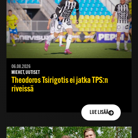
06.08.2026
MIEHET, UUTISET
Theodoros Tsirigotis ei jatka TPS:n
riveissä
LUE LISÄÄ