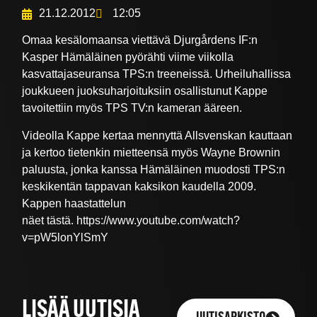
21.12.2012
12:05
Omaa kesälomaansa viettävä Djurgårdens IF:n
Kasper Hämäläinen pyörähti viime viikolla
kasvattajaseuransa TPS:n treeneissä. Urheiluhallissa
joukkueen juoksuharjoituksiin osallistunut Kappe
tavoitettiin myös TPS TV:n kameran ääreen.
Videolla Kappe kertaa mennyttä Allsvenskan kauttaan
ja kertoo tietenkin mietteensä myös Wayne Brownin
paluusta, jonka kanssa Hämäläinen muodosti TPS:n
keskikentän tappavan kaksikon kaudella 2009.
Kappen haastattelun
näet tästä. https://www.youtube.com/watch?
v=pW5lonYlSmY
LISÄÄ UUTISIA