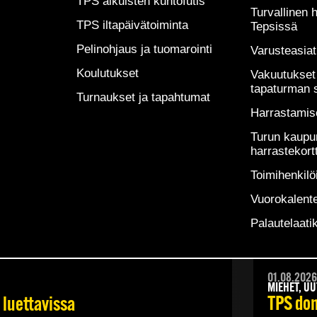
TPS aikuisten kuntofutis
Turvallinen 
TPS iltapäivätoiminta
Tepsissä
Pelinohjaus ja tuomarointi
Varusteasiat
Koulutukset
Vakuutukset 
tapaturman 
Turnaukset ja tapahtumat
Harrastamis
06.08.202
Turun kaupu
MIEHET, UU
harrastekortt
rjen vieraana
Theodor
Toimihenkilöi
Vuorokalente
LUE LISÄÄ
Palautelaati
01.08.2026
MIEHET, UU
TPS dom
 luettavissa