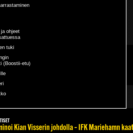
harrastaminen
ja ohjeet
sattuessa
en tuki
6
ngin
TISET
i (Boostii-etu)
os Tsirigotis ei jatka TPS:n riveissä
lle
ri
kko
TISET
inoi Kian Visserin johdolla – IFK Mariehamn kaa