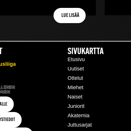
LUE LISÄÄ
T
SIVUKARTTA
Etusivu
Uutiset
Ottelut
Miehet
Naiset
ALLE
Juniorit
Akatemia
YSTIEDOT
Juttusarjat