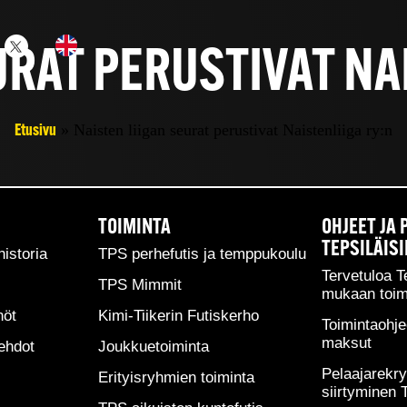
URAT PERUSTIVAT NA
»
Naisten liigan seurat perustivat Naistenliiga ry:n
Etusivu
TOIMINTA
OHJEET JA 
-karsintaottelun Suomi-Unkari yhteydessä 10.4. Helsingissä.
TEPSILÄISI
historia
TPS perhefutis ja temppukoulu
arapuheenjohtajaksi Vesa Kauppila (Kuopion Pallokissat). Yhd
Tervetuloa T
TPS Mimmit
 parantaminen, sekä liigaotteluiden yleisömäärän kasvattamin
mukaan toim
Naistenliiga ry:n tehtävänä on edistää yleensäkin naisten ja t
nöt
Kimi-Tiikerin Futiskerho
Toimintaohje
maksut
ehdot
Joukkuetoiminta
pion Pallokissat saapuu Turkuun. Ottelu alkaa Urheilupuiston 
Pelaajarekryt
Erityisryhmien toiminta
siirtyminen 