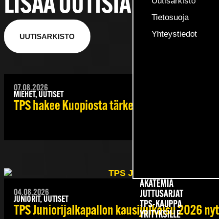
LISÄÄ UUTISIA
Uutisarkisto
Tietosuoja
Yhteystiedot
UUTISARKISTO
07.08.2026
MIEHET, UUTISET
TPS hakee Kuopiosta tärkeitä pisteitä sarjakä
AKATEMIA
04.08.2026
JUTTUSARJAT
JUNIORIT, UUTISET
TPS-KAUPPA
TPS Juniorijalkapallon kausijulkaisu 2026 nyt
YRITYKSILLE