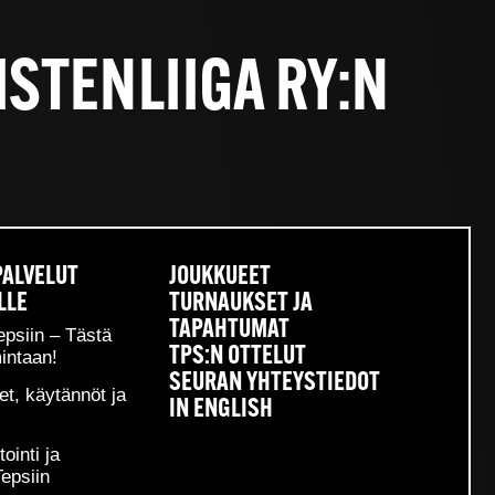
ISTENLIIGA RY:N
PALVELUT
JOUKKUEET
 Uuden perustetun yhdistyksen ensimmäiseksi
LLE
TURNAUKSET JA
istyksen uusi sihteeri on Jarkko Okkonen (ONS).
TAPAHTUMAT
epsiin – Tästä
TPS:N OTTELUT
en 25-30 prosentilla jo kuluvalla kaudella yhdessä Suomen
intaan!
yttöjen jalkapalloa Suomessa.
SEURAN YHTEYSTIEDOT
et, käytännöt ja
IN ENGLISH
yläkentällä klo 16.00.
ointi ja
Tepsiin