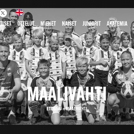
TISET
OTTELUT
MIEHET
NAISET
JUNIORIT
AKATEMIA
MAALIVAHTI
ETUSIVU
»
MAALIVAHTI