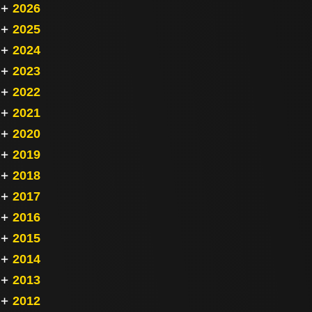
+
2026
+
elokuu
2025
heinäkuu
+
joulukuu
2024
kesäkuu
marraskuu
+
joulukuu
2023
toukokuu
lokakuu
marraskuu
+
joulukuu
2022
huhtikuu
syyskuu
lokakuu
marraskuu
+
joulukuu
2021
maaliskuu
elokuu
syyskuu
lokakuu
marraskuu
+
joulukuu
2020
helmikuu
heinäkuu
elokuu
syyskuu
lokakuu
marraskuu
+
joulukuu
2019
tammikuu
kesäkuu
heinäkuu
elokuu
syyskuu
lokakuu
marraskuu
+
joulukuu
2018
toukokuu
kesäkuu
heinäkuu
elokuu
syyskuu
lokakuu
marraskuu
+
joulukuu
2017
huhtikuu
toukokuu
kesäkuu
heinäkuu
elokuu
syyskuu
lokakuu
marraskuu
+
joulukuu
2016
maaliskuu
huhtikuu
toukokuu
kesäkuu
heinäkuu
elokuu
syyskuu
lokakuu
marraskuu
+
joulukuu
2015
helmikuu
maaliskuu
huhtikuu
toukokuu
kesäkuu
heinäkuu
elokuu
syyskuu
lokakuu
marraskuu
+
joulukuu
2014
tammikuu
helmikuu
maaliskuu
huhtikuu
toukokuu
kesäkuu
heinäkuu
elokuu
syyskuu
lokakuu
marraskuu
+
joulukuu
2013
tammikuu
helmikuu
maaliskuu
huhtikuu
toukokuu
kesäkuu
heinäkuu
elokuu
syyskuu
lokakuu
marraskuu
+
joulukuu
2012
tammikuu
helmikuu
maaliskuu
huhtikuu
toukokuu