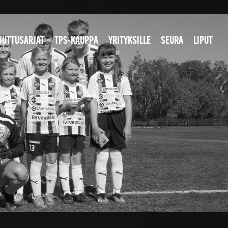
JUTTUSARJAT
TPS-KAUPPA
YRITYKSILLE
SEURA
LIPUT