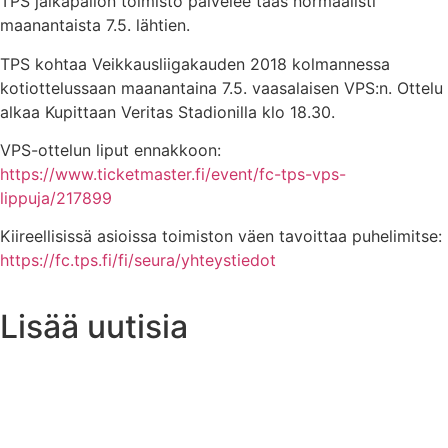
TPS jalkapallon toimisto palvelee taas normaalisti
maanantaista 7.5. lähtien.
TPS kohtaa Veikkausliigakauden 2018 kolmannessa
kotiottelussaan maanantaina 7.5. vaasalaisen VPS:n. Ottelu
alkaa Kupittaan Veritas Stadionilla klo 18.30.
VPS-ottelun liput ennakkoon:
https://www.ticketmaster.fi/event/fc-tps-vps-
lippuja/217899
Kiireellisissä asioissa toimiston väen tavoittaa puhelimitse:
https://fc.tps.fi/fi/seura/yhteystiedot
Lisää uutisia
Uutisarkisto