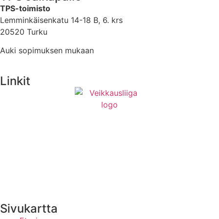
TPS-toimisto
Lemminkäisenkatu 14-18 B, 6. krs
20520 Turku
Auki sopimuksen mukaan
Linkit
Medialle
Yhteystiedot
Uutisten RSS-syöte
Sivukartta