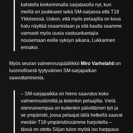
kahdella korkeimmalla sarjatasolla nyt, kun
meillä on joukkueet sekä SM-sarjassa että T18
Ykkösessä. Uskon, että myös pelaajilla on kova
halu näyttää osaamistaan ja sitä kautta saamme
varmasti myös uusia vastuunkantajia
nousemaan esille syksyn aikana, Lukkarinen
ennakoi.
Myös seuran valmennuspäällikkö
Miro Varhelahti
on
luonnollisesti tyytyväinen SM-sarjapaikan
saavuttamisesta.
– SM-sarjapaikka on hieno saavutus koko
valmennustiimiltä ja tietenkin pelaajilta. Vielä
olennaisempaa on kuitenkin päivittäinen työ ja
se ympäristö, jossa pelaajat tällä hetkellä saavat
meidän T18-ympäristössämme harjoitella –
tässä on otettu Siljan tulon myötä iso harppaus