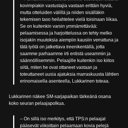
kovimpiakin vastustajia vastaan erittäin hyviä,
mutta otteluiden välillä ja niiden sisälläkin
tekemisen taso heilahtelee vielä toisinaan liikaa.
Se on kuitenkin varsin ymmärrettävää:
pelaamisessa ja harjoittelussa on tehty melko
isojakin muutoksia aiempiin kausiin verrattuna ja
tätä työtä on jatkettava treenikentällä, jotta
saamme parhaamme irti entistä useammin ja
säännöllisemmin. Pelaajille kuitenkin iso kiitos
siitä, miten he ovat ottaneet vastaan ja
toteuttaneet uusia ajatuksia marraskuusta lähtien
erinomaisella asenteella, Lukkarinen toteaa.
Lukkarinen näkee SM-sarjapaikan tärkeänä osana
koko seuran pelaajapolkua.
– On sillä iso merkitys, että TPS:n pelaajat
pääsevät viikoittain pelaamaan kovia pelejä