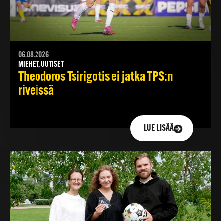
06.08.2026
MIEHET, UUTISET
Theodoros Tsirigotis ei jatka TPS:n
riveissä
LUE LISÄÄ