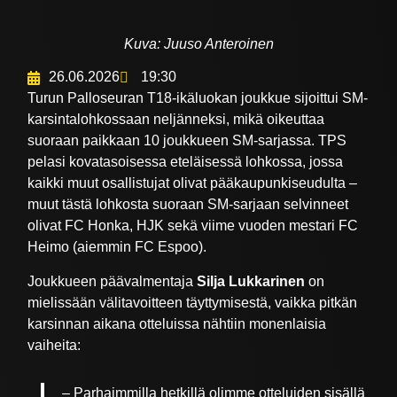
Kuva: Juuso Anteroinen
26.06.2026
19:30
Turun Palloseuran T18-ikäluokan joukkue sijoittui SM-
karsintalohkossaan neljänneksi, mikä oikeuttaa
suoraan paikkaan 10 joukkueen SM-sarjassa. TPS
pelasi kovatasoisessa eteläisessä lohkossa, jossa
kaikki muut osallistujat olivat pääkaupunkiseudulta –
muut tästä lohkosta suoraan SM-sarjaan selvinneet
olivat FC Honka, HJK sekä viime vuoden mestari FC
Heimo (aiemmin FC Espoo).
Joukkueen päävalmentaja
Silja Lukkarinen
on
mielissään välitavoitteen täyttymisestä, vaikka pitkän
karsinnan aikana otteluissa nähtiin monenlaisia
vaiheita:
– Parhaimmilla hetkillä olimme otteluiden sisällä