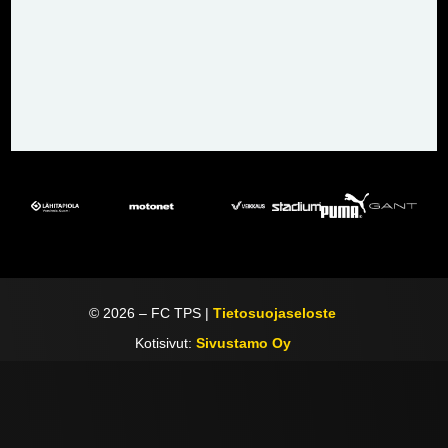
©
2026
– FC TPS |
Tietosuojaseloste
Kotisivut:
Sivustamo Oy