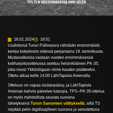
TPS TV:N VIDEOENNAKOSSA ONNI HELÉN
18.01.2024
16:51
Uudistunut Turun Palloseura nähdään ensimmäistä
kertaa kotiyleisön edessä perjantaina 19. tammikuuta.
Mustavalkoisia vastaan vuoden ensimmäisessä
kotiharjoitusottelussa asettuu helsinkiläinen PK-35,
joka nousi Ykkösliigaan viime kauden päätteeksi.
Ottelu alkaa kello 14.00 LähiTapiola Areenalla.
Otteluun on vapaa sisäänpääsy, ja LähiTapiola
Areenan kahvio palvelee katsojia. TPS–PK-35-ottelua
on myös mahdollista seurata suorana
lähetyksenä
Turun Sanomien välityksellä
, sillä TS
näyttää pelin digitilaajilleen suorana ja selostettuna