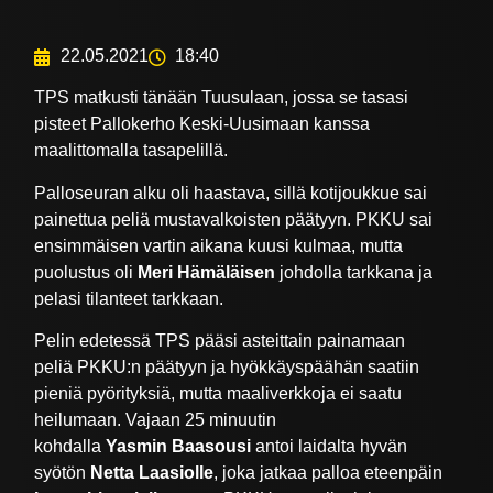
22.05.2021
18:40
TPS matkusti tänään Tuusulaan, jossa se tasasi
pisteet Pallokerho Keski-Uusimaan kanssa
maalittomalla tasapelillä.
Palloseuran alku oli haastava, sillä kotijoukkue sai
painettua peliä mustavalkoisten päätyyn. PKKU sai
ensimmäisen vartin aikana kuusi kulmaa, mutta
puolustus oli
Meri Hämäläisen
johdolla tarkkana ja
pelasi tilanteet tarkkaan.
Pelin edetessä TPS pääsi asteittain painamaan
peliä PKKU:n päätyyn ja hyökkäyspäähän saatiin
pieniä pyörityksiä, mutta maaliverkkoja ei saatu
heilumaan. Vajaan 25 minuutin
kohdalla
Yasmin Baasousi
antoi laidalta hyvän
syötön
Netta Laasiolle
, joka jatkaa palloa eteenpäin