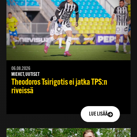
06.08.2026
MIEHET, UUTISET
Theodoros Tsirigotis ei jatka TPS:n
riveissä
LUE LISÄÄ