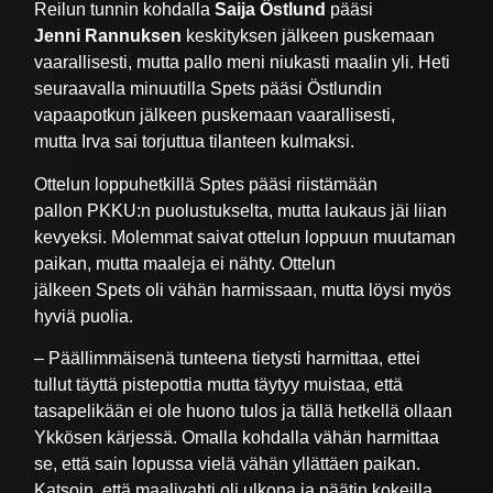
Reilun tunnin kohdalla
Saija Östlund
pääsi
Jenni Rannuksen
keskityksen jälkeen puskemaan
vaarallisesti, mutta pallo meni niukasti maalin yli. Heti
seuraavalla minuutilla Spets pääsi Östlundin
vapaapotkun jälkeen puskemaan vaarallisesti,
mutta Irva sai torjuttua tilanteen kulmaksi.
Ottelun loppuhetkillä Sptes pääsi riistämään
pallon PKKU:n puolustukselta, mutta laukaus jäi liian
kevyeksi. Molemmat saivat ottelun loppuun muutaman
paikan, mutta maaleja ei nähty. Ottelun
jälkeen Spets oli vähän harmissaan, mutta löysi myös
hyviä puolia.
– Päällimmäisenä tunteena tietysti harmittaa, ettei
tullut täyttä pistepottia mutta täytyy muistaa, että
tasapelikään ei ole huono tulos ja tällä hetkellä ollaan
Ykkösen kärjessä. Omalla kohdalla vähän harmittaa
se, että sain lopussa vielä vähän yllättäen paikan.
Katsoin, että maalivahti oli ulkona ja päätin kokeilla,