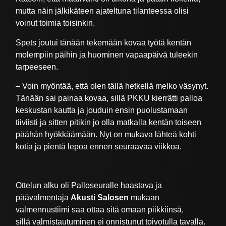
mutta näin jälkikäteen ajateltuna tilanteessa olisi
voinut toimia toisinkin.
Spets joutui tänään tekemään kovaa työtä kentän
molempiin päihin ja huominen vapaapäivä tuleekin
tarpeeseen.
– Voin myöntää, että olen tällä hetkellä melko väsynyt.
Tänään sai painaa kovaa, sillä PKKU kierrätti palloa
keskustan kautta ja jouduin ensin puolustamaan
tiiviisti ja sitten pitikin jo olla matkalla kentän toiseen
päähän hyökkäämään. Nyt on mukava lähteä kohti
kotia ja pientä lepoa ennen seuraavaa viikkoa.
Ottelun alku oli Palloseuralle haastava ja
päävalmentaja
Akusti Salosen
mukaan
valmennustiimi saa ottaa sitä omaan piikkiinsä,
sillä valmistautuminen ei onnistunut toivotulla tavalla.