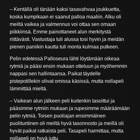
– Kentällä oli tänään kaksi tasavahvaa joukkuetta,
koska kumpikaan ei saanut palloa maaliin. Alku oli
meiltä vaikea ja valmennus voi ottaa sen omaan
piikkiinsä. Emme painottaneet alun merkitystä
riittävästi. Vastustaja tuli alussa tosi hyvin ja meidän
pienen paniikin kautta tuli monta kulmaa putkeen.
Pelin edetessä Palloseura lähti löytämään oikeaa
rytmiä ja pääsi ensin mukaan otteluun ja myöhemmin
nappasi sen hallintaansa. Paikat täydelle
pistepotillekin olivat omissa käsissä, mutta nollapeli
lämmittää mieltä.
– Vaikean alun jälkeen peli kuitenkin tasoittui ja
pääsimme rytmiin mukaan ja rupesimme määräämään
pelin rytmiä. Toisen puoliajan ensimmäinen
puolituntinen oli meiltä hyvä tasonnosto ja meillä oli
hyvät paikat ratkaista peli. Tasapeli harmittaa, mutta
nollapeli on hyvä juttu