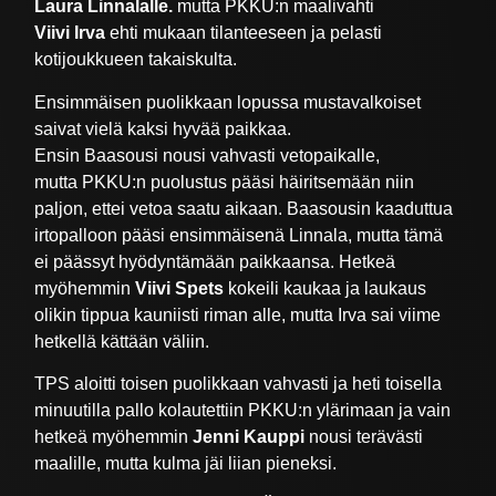
Laura Linnalalle
.
mutta PKKU:n maalivahti
Viivi Irva
ehti mukaan tilanteeseen ja pelasti
kotijoukkueen takaiskulta.
Ensimmäisen puolikkaan lopussa mustavalkoiset
saivat vielä kaksi hyvää paikkaa.
Ensin Baasousi nousi vahvasti vetopaikalle,
mutta PKKU:n puolustus pääsi häiritsemään niin
paljon, ettei vetoa saatu aikaan. Baasousin kaaduttua
irtopalloon pääsi ensimmäisenä Linnala, mutta tämä
ei päässyt hyödyntämään paikkaansa. Hetkeä
myöhemmin
Viivi Spets
kokeili kaukaa ja laukaus
olikin tippua kauniisti riman alle, mutta Irva sai viime
hetkellä kättään väliin.
TPS aloitti toisen puolikkaan vahvasti ja heti toisella
minuutilla pallo kolautettiin PKKU:n ylärimaan ja vain
hetkeä myöhemmin
Jenni Kauppi
nousi terävästi
maalille, mutta kulma jäi liian pieneksi.