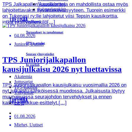
TPS Jalkapallon kausikortteja on mahdollista ostaa myös
Vuorokalenteri
Palautelaatikko
lahjoitettavaksi hyväntekeväisyyteen. Tuorein esimerkki
on Tukenasi ry:lle lahjoitetut viisi Tepsin kausikorttia,
LUE LISÄÄ
jotka yksityishenkilö[…]
Joukkueet
Turnaukset ja tapahtumat
04.08.2026
TPS:n ottelut
Juniorit, Uutiset
Seuran yhteystiedot
TPS Juniorijalkapallon
In english
kausijulkaisu 2026 nyt luettavissa
Akatemia
Juttusarjat
TPS Juniorijalkapallon kausijulkaisu vuosimallia 2026 on
TPS-kauppa
nyt julkaistu sähköisessä muodossa. Julkaisusta löytyy
Yrityksille
muun muassa seurajohdon tervehdykset ja ennen
Seura
LUE LISÄÄ
kaikkea joukkue-esittelyt.[…]
Liput
01.08.2026
Miehet, Uutiset