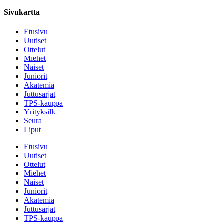
Sivukartta
Etusivu
Uutiset
Ottelut
Miehet
Naiset
Juniorit
Akatemia
Juttusarjat
TPS-kauppa
Yrityksille
Seura
Liput
Etusivu
Uutiset
Ottelut
Miehet
Naiset
Juniorit
Akatemia
Juttusarjat
TPS-kauppa