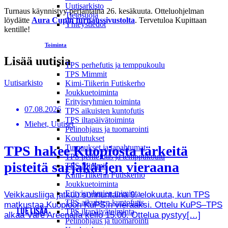
Uutisarkisto
Turnaus käynnistyy perjantaina 26. kesäkuuta. Otteluohjelman
Tietosuoja
löydätte
Aura Cupin turnaussivustolta
. Tervetuloa Kupittaan
Yhteystiedot
kentille!
Toiminta
Lisää uutisia
TPS perhefutis ja temppukoulu
TPS Mimmit
Uutisarkisto
Kimi-Tiikerin Futiskerho
Joukkuetoiminta
Erityisryhmien toiminta
07.08.2026
TPS aikuisten kuntofutis
TPS iltapäivätoiminta
Miehet, Uutiset
Pelinohjaus ja tuomarointi
Koulutukset
TPS hakee Kuopiosta tärkeitä
Turnaukset ja tapahtumat
TPS perhefutis ja temppukoulu
pisteitä sarjakärjen vieraana
TPS Mimmit
Kimi-Tiikerin Futiskerho
Joukkuetoiminta
Erityisryhmien toiminta
Veikkausliiga jatkuu sunnuntaina 9. elokuuta, kun TPS
TPS aikuisten kuntofutis
matkustaa Kuopioon KuPS:n vieraaksi. Ottelu KuPS–TPS
LUE LISÄÄ
TPS iltapäivätoiminta
alkaa Väre Areenalla kello 15.00. Ottelua pystyy[…]
Pelinohjaus ja tuomarointi