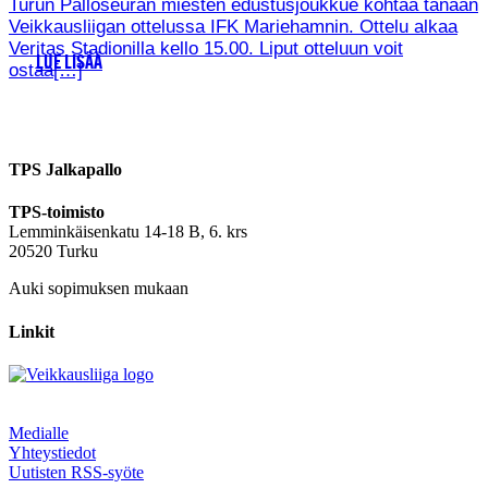
Turun Palloseuran miesten edustusjoukkue kohtaa tänään
Veikkausliigan ottelussa IFK Mariehamnin. Ottelu alkaa
Veritas Stadionilla kello 15.00. Liput otteluun voit
LUE LISÄÄ
ostaa[…]
TPS Jalkapallo
TPS-toimisto
Lemminkäisenkatu 14-18 B, 6. krs
20520 Turku
Auki sopimuksen mukaan
Linkit
Medialle
Yhteystiedot
Uutisten RSS-syöte