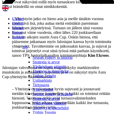
brändit ovat näkyvästi esillä myös turnauksen kioskipisteissä, ja
lisäksi brändeillä on omat nimikkokentät.
– Yhteistyön jatko on hieno asia ja meille tänäkin vuonna
Uutiset
merkittävä lisä, joka auttaa meitä entistäkin paremman
Ottelut
turnauksen järjestelyissä. Turnaus on jälleen tänä vuonna
Miehet
kasvanut viime vuodesta, ollen lähes 220 joukkueellaan
Naiset
kaikkien aikojen suurin Aura Cup. Onkin hienoa, että
Juniorit
pääsemme jatkamaan myös Jalostajan kanssa hyvin toiminutta
yhteistyötä. Tavoitteemme on jatkossakin kasvaa, ja sujuvat ja
TPS
toimivat järjestelyt ovat siinä työssä mitä parhain käyntikortti,
sanoo TPS Juniorijalkapallon toiminnanjohtaja
Kim Ekroos
.
Seuran esittely ja historia
Strategia ja arvot
Yhdistyksen säännöt
Jalostajan vahvuutena on nopea reagointikyky markkinoiden
Jäsenyys ja jäsenehdot
muutoksiin ja asiakkaiden tarpeisiin, ja se on näkynyt myös Aura
Töihin Tepsiin
Cup-yhteistyön rakentamisessa.
Uutisarkisto
Tietosuoja
– Yhteistyö on rakentunut hyvin sujuvasti ja joustavasti
Yhteystiedot
meidän toiveitamme kuunnellen, ja kaikki on toiminut erittäin
Seuran esittely ja historia
hienosti. Vuorossa onkin enää turnausvalmisteluiden
Strategia ja arvot
loppusuora, jonka aikana viimeistellään kaikki itse turnausta,
Yhdistyksen säännöt
joukkueita ja yleisöä varten.
Jäsenyys ja jäsenehdot
Töihin Tepsiin