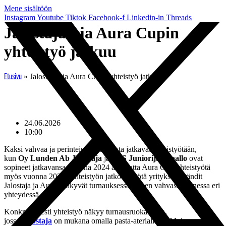
Mene sisältöön
Instagram
Youtube
Tiktok
Facebook-f
Linkedin-in
Threads
Jalostajan ja Aura Cupin
yhteistyö jatkuu
»
Jalostajan ja Aura Cupin yhteistyö jatkuu
Etusivu
24.06.2026
10:00
Kaksi vahvaa ja perinteistä turkulaista jatkavat yhteistyötään,
kun
Oy Lunden Ab Jalostaja
ja
TPS Juniorijalkapallo
ovat
sopineet jatkavansa vuonna 2024 alkanutta Aura Cup-yhteistyötä
myös vuonna 2026. Yhteistyön jatkon myötä yrityksen brändit
Jalostaja ja Auran näkyvät turnauksessa jälleen vahvasti monessa eri
yhteydessä
Konkreettisesti yhteistyö näkyy turnausruokailussa,
jossa
Jalostaja
on mukana omalla pasta-ateriallaan. Molemmat