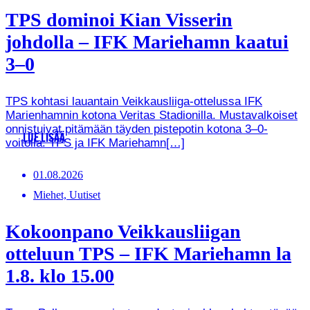
TPS dominoi Kian Visserin
johdolla – IFK Mariehamn kaatui
3–0
TPS kohtasi lauantain Veikkausliiga-ottelussa IFK
Marienhamnin kotona Veritas Stadionilla. Mustavalkoiset
onnistuivat pitämään täyden pistepotin kotona 3–0-
LUE LISÄÄ
voitolla. TPS ja IFK Mariehamn[…]
01.08.2026
Miehet, Uutiset
Kokoonpano Veikkausliigan
otteluun TPS – IFK Mariehamn la
1.8. klo 15.00