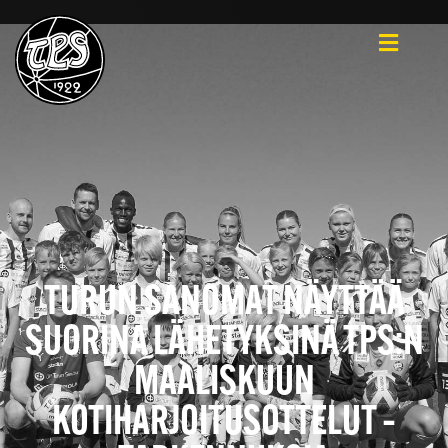
TURUN SANOMAT NÄYTTÄÄ
SUORINA LÄHETYKSINÄ TPS:N
MAALISKUUN
KOTIHARJOITUSOTTELUT –