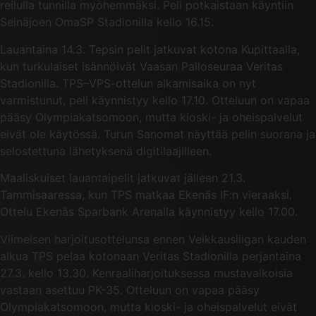
reilulla tunnilla myöhemmäksi. Peli potkaistaan käyntiin
Seinäjoen OmaSP Stadionilla kello 16.15.
Lauantaina 14.3. Tepsin pelit jatkuvat kotona Kupittaalla,
kun turkulaiset isännöivät Vaasan Palloseuraa Veritas
Stadionilla. TPS–VPS-ottelun alkamisaika on nyt
varmistunut, peli käynnistyy kello 17.10. Otteluun on vapaa
pääsy Olympiakatsomoon, mutta kioski- ja oheispalvelut
eivät ole käytössä. Turun Sanomat näyttää pelin suorana ja
selostettuna lähetyksenä digitilaajilleen.
Maaliskuiset lauantaipelit jatkuvat jälleen 21.3.
Tammisaaressa, kun TPS matkaa Ekenäs IF:n vieraaksi.
Ottelu Ekenäs Sparbank Arenalla käynnistyy kello 17.00.
Viimeisen harjoitusottelunsa ennen Veikkausliigan kauden
alkua TPS pelaa kotonaan Veritas Stadionilla perjantaina
27.3. kello 13.30. Kenraaliharjoituksessa mustavalkoisia
vastaan asettuu PK-35. Otteluun on vapaa pääsy
Olympiakatsomoon, mutta kioski- ja oheispalvelut eivät