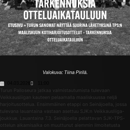
TARKENNUKSIA
OTTELUAIKATAULUUN
ETUSIVU
»
TURUN SANOMAT NÄYTTÄÄ SUORINA LÄHETYKSINÄ TPS:N
MAALISKUUN KOTIHARJOITUSOTTELUT – TARKENNUKSIA
OTTELUAIKATAULUUN
Valokuva: Tiina Pirilä.
04.03.2026
11:00
Turun Palloseura jatkaa valmistautumista tulevaan
Veikkausliigan kauteen pelaamalla maaliskuussa neljä
harjoitusottelua. Ensimmäinen etappi on Seinäjoella, jossa
tulevana lauantaina vastaan asettuu SJK:n Veikkausliiga-
joukkue. Lauantaina 7.3. Seinäjoella pelattavan SJK–TPS-
ottelun alkamisaika on muuttunut aiemmin ilmoitetusta