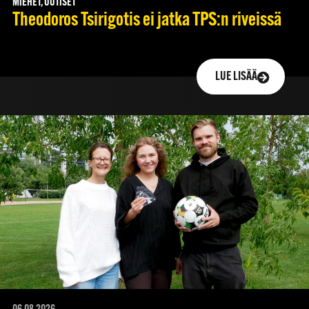
MIEHET, UUTISET
Theodoros Tsirigotis ei jatka TPS:n riveissä
LUE LISÄÄ