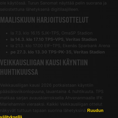
ole käytössä. Turun Sanomat näyttää pelin suorana ja
selostettuna lähetyksenä digitilaajilleen.
MAALISKUUN HARJOITUSOTTELUT
la 7.3. klo 16.15 SJK–TPS, OmaSP Stadion
la 14.3. klo 17.10 TPS–VPS, Veritas Stadion
la 21.3. klo 17.00 EIF–TPS, Ekenäs Sparbank Arena
pe 27.3. klo 13.30 TPS–PK-35, Veritas Stadion
VEIKKAUSLIIGAN KAUSI KÄYNTIIN
HUHTIKUUSSA
Veikkausliigan kausi 2026 potkaistaan käyntiin
pääsiäisviikonlopuuna, lauantaina 4. huhtikuuta. TPS
matkaa sarjan avauskierroksella Ahvenanmaalle IFK
Mariehamnin vieraaksi. Kaikki Veikkausliigan ottelut
näkyvät tuttuun tapaan suorina lähetyksinä
Ruudun
.
välityksellä