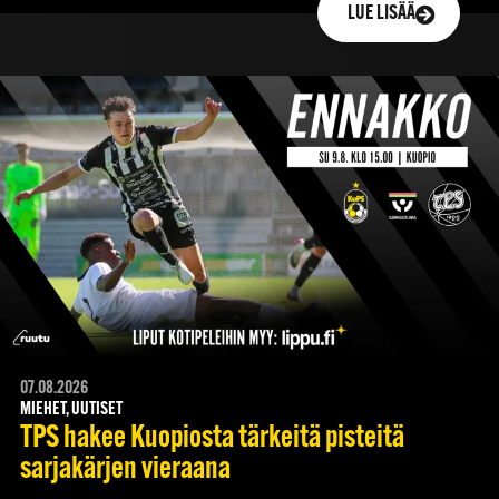
LUE LISÄÄ
07.08.2026
MIEHET, UUTISET
TPS hakee Kuopiosta tärkeitä pisteitä
sarjakärjen vieraana