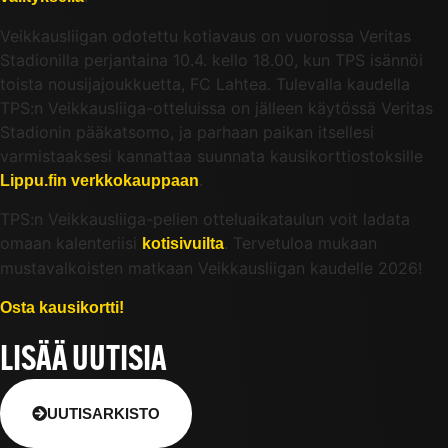
Veikkausliigan odotettu kotiavaus on vuorossa Veritas
Stadionilla perjantaina 10.4. kello 18.00, kun TPS isännöi
toista nousijajoukkuetta, FC Lahtea. Tulevalla kaudella
TPS:n Veikkausliiga-otteluissa on jälleen käytössä Veritas
Stadionin pääkatsomo, ja parhaan paikan itsellesi
varmistaaksesi kannattaa suunnata kausikorttiostoksille
.
Lippu.fin verkkokauppaan
TPS:n Veikkausliiga-pelien otteluaikataulun voit ladata
omaan kalenteriisi
. Tervetuloa mukaan
kotisivuilta
mustavalkoisten matkaan Veikkausliigan kaudelle 2026!
Osta kausikortti!
LISÄÄ UUTISIA
UUTISARKISTO