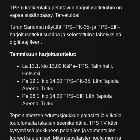
TPS:n kotikentällä pelattaviin harjoitusotteluihin on
vapaa sisäänpääsy. Tervetuloa!
Turun Sanomat näyttää TPS–PK-35- ja TPS–EIF-
harjoitusottelut suorina ja selostettuina lähetyksinä
digitilaajilleen.
Tammikuun harjoitusottelut:
La 13.1. klo 13.00 KäPa–TPS, Talin halli,
Helsinki.
Pe 19.1. klo 14.00 TPS–PK-35, LähiTapiola
Areena, Turku.
Pe 26.1. klo 14.00 TPS–EIF, LähiTapiola
Areena, Turku.
Tepsin miesten edustusjoukkue palasi tällä viikolla
joululomalta takaisin treenikentälle. TPS TV kävi
kysymässä joukkueen pelaajien ja valmentajien
tuoreet kuulumiset. Miten tepsiläisten joulu meni ja