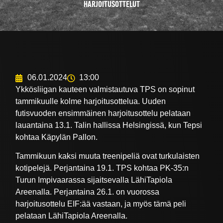
HARJOITUSOTTELUT
06.01.2024
13:00
Ykkösliigan kauteen valmistautuva TPS on sopinut
tammikuulle kolme harjoitusottelua. Uuden
futisvuoden ensimmäinen harjoitusottelu pelataan
lauantaina 13.1. Talin hallissa Helsingissä, kun Tepsi
kohtaa Käpylän Pallon.
Tammikuun kaksi muuta treenipeliä ovat turkulaisten
kotipelejä. Perjantaina 19.1. TPS kohtaa PK-35:n
Turun Impivaarassa sijaitsevalla LähiTapiola
Areenalla. Perjantaina 26.1. on vuorossa
harjoitusottelu EIF:ää vastaan, ja myös tämä peli
pelataan LähiTapiola Areenalla.