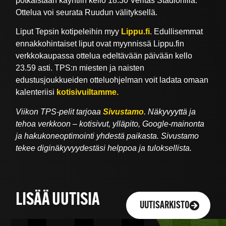
potkaistaan käyntiin kello 18.30 Veritas Stadionilla.
Ottelua voi seurata Ruudun välityksellä.
Liput Tepsin kotipeleihin myy
Lippu.fi
. Edullisemmat
ennakkohintaiset liput ovat myynnissä Lippu.fin
verkkokaupassa ottelua edeltävään päivään kello
23.59 asti. TPS:n miesten ja naisten
edustusjoukkueiden otteluohjelman voit ladata omaan
kalenteriisi
kotisivuiltamme.
Viikon TPS-pelit tarjoaa
Sivustamo
. Näkyvyyttä ja
tehoa verkkoon – kotisivut, ylläpito, Google-mainonta
ja hakukoneoptimointi yhdestä paikasta. Sivustamo
tekee diginäkyvyydestäsi helppoa ja tuloksellista.
LISÄÄ UUTISIA
UUTISARKISTO