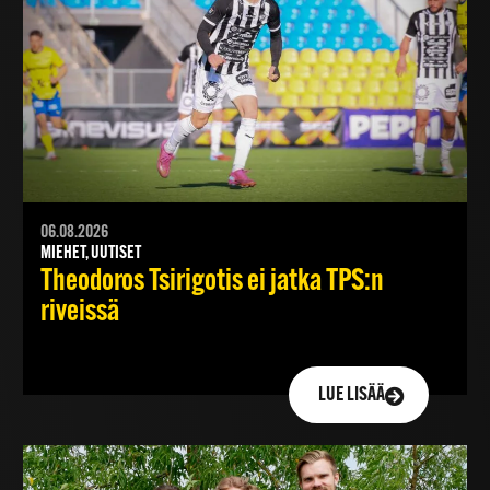
06.08.2026
MIEHET, UUTISET
Theodoros Tsirigotis ei jatka TPS:n
riveissä
LUE LISÄÄ