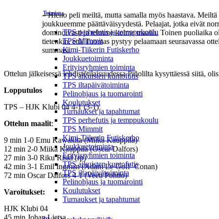
Toiminta
– Hieno peli meiltä, mutta samalla myös haastava. Meiltä p
joukkueemme päättäväisyydestä. Pelaajat, jotka eivät norma
TPS perhefutis ja temppukoulu
dominoivasti ja teimme kolme maalia. Toinen puoliaika ol
TPS Mimmit
tietenkin, että Tuomas pystyy pelaamaan seuraavassa ottelu
Kimi-Tiikerin Futiskerho
summasi.
Joukkuetoiminta
Erityisryhmien toiminta
Ottelun jälkeisessä lehdistötilaisuudessa Piñolilta kysyttäessä siitä, ol
TPS aikuisten kuntofutis
TPS iltapäivätoiminta
Lopputulos
Pelinohjaus ja tuomarointi
Koulutukset
TPS – HJK Klubi 04 4-1 (3-1)
Turnaukset ja tapahtumat
TPS perhefutis ja temppukoulu
Ottelun maalit
:
TPS Mimmit
Kimi-Tiikerin Futiskerho
9 min 1-0 Emu Kawakita (Miika Kauppila)
Joukkuetoiminta
12 min 2-0 Miika Kauppila (Oscar Dalfors)
Erityisryhmien toiminta
27 min 3-0 Riku Riski (rp)
TPS aikuisten kuntofutis
42 min 3-1 Emil Ingman (Adam Le Goff- Conan)
TPS iltapäivätoiminta
72 min Oscar Dalfors 4-1 (Veeti Pohtio)
Pelinohjaus ja tuomarointi
Koulutukset
Varoitukset:
Turnaukset ja tapahtumat
HJK Klubi 04
45 min Johan Lietsa