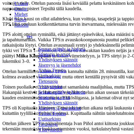
voittojen tielle. Ottelun panosta lisäsi keväällä pelattu keskinäinen 
Uutiset
nappaamaan pisteet Tepsiltä tällä kaudella.
Ottelut
Miehet
Klubi 04:n kausi on ollut ailahteleva, kun voittoja, tasapelejä ja tappi
Naiset
TPS lähti otteluun kotikenttäetunsa turvin itsevarmana, mielessään revan
Juniorit
TPS aloitti ottelun ryminällä, eikä jättänyt epäselväksi, kuka määräsi 
TPS
ja tapahtumarikas. Vaikka TPS:n avauskokoonpanosta puuttui pelikieltoje
ratkaisijoita löytyi. Ottelun avausmaali syntyi jo yhdeksännellä pelimi
Seuran esittely ja historia
tykki vei TPS:n 1–0-johtoon. Osuma oli Kawakitan kauden neljäs ja s
Strategia ja arvot
päättyi
Miika Kauppilan
tarkkaan viimeistelyyn, ja TPS siirtyi jo 2
Yhdistyksen säännöt
lukemiksi 3–0.
Jäsenyys ja jäsenehdot
Töihin Tepsiin
Ottelun harmillinen käänne TPS:n kannalta nähtiin 28. minuutilla,
kun
Uutisarkisto
kolmea avauksen vakiokasvoa, mutta otteet kentällä pysyivät silti vak
Tietosuoja
Yhteystiedot
Toinen puoliaika ei enää tarjonnut samanlaista maalijuhlaa, mutta TPS:
Seuran esittely ja historia
Hakanpää kestivät ja Hakanpää venyikin ottelun aikan useaan tärkeään t
Strategia ja arvot
kauden ensimmäisen osumansa Ykkösliigassa, ja lukemat olivat nyt se
Yhdistyksen säännöt
TPS oli Kupitaalla kliininen: Tepsi iski ottelun aikana neljä laukausta 
Jäsenyys ja jäsenehdot
kuitattiin tyylillä kotiyleisön edessä. Kupittaalla nähtiin taistelutahtoi
Töihin Tepsiin
Uutisarkisto
Ottelun jälkeen TPS:n päävalmentaja Ivan Piñol antoi kiitosta joukkuee
Tietosuoja
tekemään muutoksia loukkaantumisten vuoksi, turkulaisryhmä vastasi h
Yhteystiedot