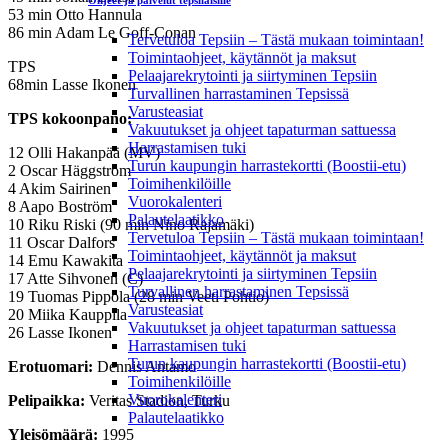
Ohjeet ja palvelut tepsiläisille
53 min Otto Hannula
86 min Adam Le Goff-Conan
Tervetuloa Tepsiin – Tästä mukaan toimintaan!
Toimintaohjeet, käytännöt ja maksut
TPS
Pelaajarekrytointi ja siirtyminen Tepsiin
68min Lasse Ikonen
Turvallinen harrastaminen Tepsissä
Varusteasiat
TPS kokoonpano:
Vakuutukset ja ohjeet tapaturman sattuessa
Harrastamisen tuki
12 Olli Hakanpää (MV)
Turun kaupungin harrastekortti (Boostii-etu)
2 Oscar Häggström
Toimihenkilöille
4 Akim Sairinen
Vuorokalenteri
8 Aapo Boström
Palautelaatikko
10 Riku Riski (90 min Nino Rajamäki)
Tervetuloa Tepsiin – Tästä mukaan toimintaan!
11 Oscar Dalfors
Toimintaohjeet, käytännöt ja maksut
14 Emu Kawakita
Pelaajarekrytointi ja siirtyminen Tepsiin
17 Atte Sihvonen (C)
Turvallinen harrastaminen Tepsissä
19 Tuomas Pippola (28 min Veeti Pohtio)
Varusteasiat
20 Miika Kauppila
Vakuutukset ja ohjeet tapaturman sattuessa
26 Lasse Ikonen
Harrastamisen tuki
Turun kaupungin harrastekortti (Boostii-etu)
Erotuomari:
Dennis Antamo
Toimihenkilöille
Vuorokalenteri
Pelipaikka:
Veritas Stadion, Turku
Palautelaatikko
Yleisömäärä:
1995