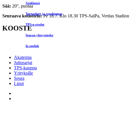
Joukkueet
Sää:
20°, puotaa
Turnaukset ja tapahtumat
Seuraava kotiottelu:
Pe 18.7. Klo 18.30 TPS-SalPa, Veritas Stadion
TPS:n ottelut
KOOSTE
Seuran yhteystiedot
In english
Akatemia
Juttusarjat
TPS-kauppa
Yrityksille
Seura
Liput