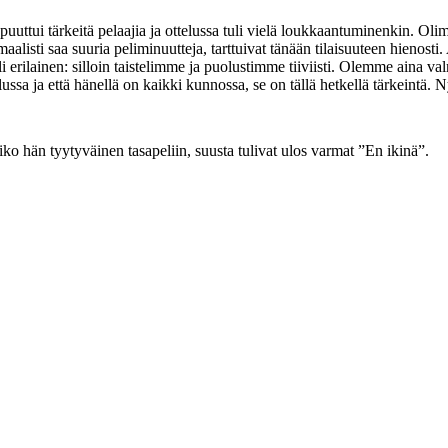
uuttui tärkeitä pelaajia ja ottelussa tuli vielä loukkaantuminenkin. Oli
alisti saa suuria peliminuutteja, tarttuivat tänään tilaisuuteen hienosti
i erilainen: silloin taistelimme ja puolustimme tiiviisti. Olemme aina
ssa ja että hänellä on kaikki kunnossa, se on tällä hetkellä tärkeintä. 
isiko hän tyytyväinen tasapeliin, suusta tulivat ulos varmat ”En ikinä”.