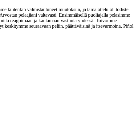
mme kuitenkin valmistautuneet muutoksiin, ja tämä ottelu oli todiste
. Arvostan pelaajiani valtavasti. Ensimmäisellä puoliajalla pelasimme
 valmiita reagoimaan ja kantamaan vastuuta yhdessä. Toivomme
Nyt keskitymme seuraavaan peliin, päättäväisinä ja itsevarmoina, Piñol