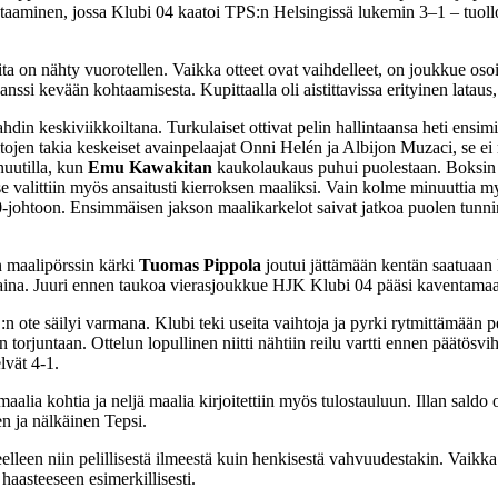
kohtaaminen, jossa Klubi 04 kaatoi TPS:n Helsingissä lukemin 3–1 – tuollo
oita on nähty vuorotellen. Vaikka otteet ovat vaihdelleet, on joukkue osoi
ssi kevään kohtaamisesta. Kupittaalla oli aistittavissa erityinen lataus,
tahdin keskiviikkoiltana. Turkulaiset ottivat pelin hallintaansa heti ens
n takia keskeiset avainpelaajat Onni Helén ja Albijon Muzaci, se ei meno
nuutilla, kun
Emu Kawakitan
kaukolaukaus puhui puolestaan. Boksin 
e valittiin myös ansaitusti kierroksen maaliksi. Vain kolme minuuttia
–0-johtoon. Ensimmäisen jakson maalikarkelot saivat jatkoa puolen tunni
 maalipörssin kärki
Tuomas Pippola
joutui jättämään kentän saatuaan k
aina. Juuri ennen taukoa vierasjoukkue HJK Klubi 04 pääsi kaventamaan 
n ote säilyi varmana. Klubi teki useita vaihtoja ja pyrki rytmittämään pe
orjuntaan. Ottelun lopullinen niitti nähtiin reilu vartti ennen päätösv
lvät 4-1.
maalia kohtia ja neljä maalia kirjoitettiin myös tulostauluun. Illan sald
nen ja nälkäinen Tepsi.
lleen niin pelillisestä ilmeestä kuin henkisestä vahvuudestakin. Vaikka 
aasteeseen esimerkillisesti.