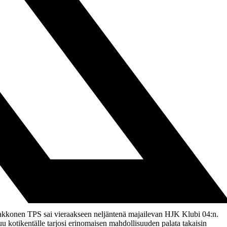
jakakkonen TPS sai vieraakseen neljäntenä majailevan HJK Klubi 04:n.
uu kotikentälle tarjosi erinomaisen mahdollisuuden palata takaisin