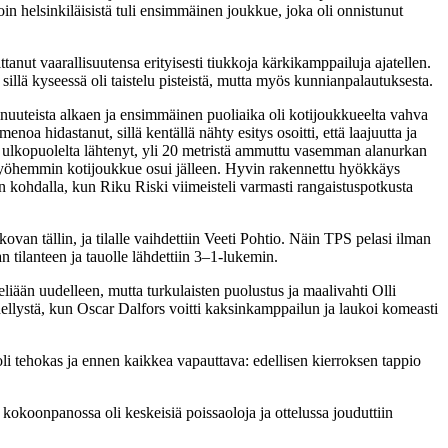
in helsinkiläisistä tuli ensimmäinen joukkue, joka oli onnistunut
ttanut vaarallisuutensa erityisesti tiukkoja kärkikamppailuja ajatellen.
 sillä kyseessä oli taistelu pisteistä, mutta myös kunnianpalautuksesta.
iminuuteista alkaen ja ensimmäinen puoliaika oli kotijoukkueelta vahva
a hidastanut, sillä kentällä nähty esitys osoitti, että laajuutta ja
ulkopuolelta lähtenyt, yli 20 metristä ammuttu vasemman alanurkan
 myöhemmin kotijoukkue osui jälleen. Hyvin rakennettu hyökkäys
n kohdalla, kun Riku Riski viimeisteli varmasti rangaistuspotkusta
ovan tällin, ja tilalle vaihdettiin Veeti Pohtio. Näin TPS pelasi ilman
tilanteen ja tauolle lähdettiin 3–1-lukemin.
liään uudelleen, mutta turkulaisten puolustus ja maalivahti Olli
ihellystä, kun Oscar Dalfors voitti kaksinkamppailun ja laukoi komeasti
o oli tehokas ja ennen kaikkea vapauttava: edellisen kierroksen tappio
kokoonpanossa oli keskeisiä poissaoloja ja ottelussa jouduttiin