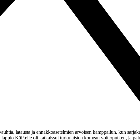
le vauhtia, latausta ja ennakkoasetelmien arvoisen kamppailun, kun sar
 tappio KäPa:lle oli katkaissut turkulaisten komean voittoputken, ja pal