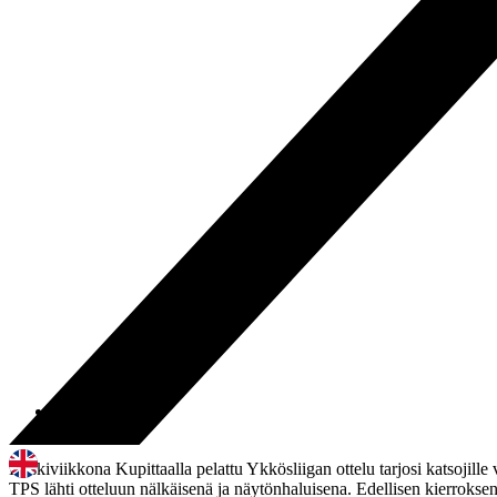
13.07.2025
13:11
Keskiviikkona Kupittaalla pelattu Ykkösliigan ottelu tarjosi katsojil
TPS lähti otteluun nälkäisenä ja näytönhaluisena. Edellisen kierroksen