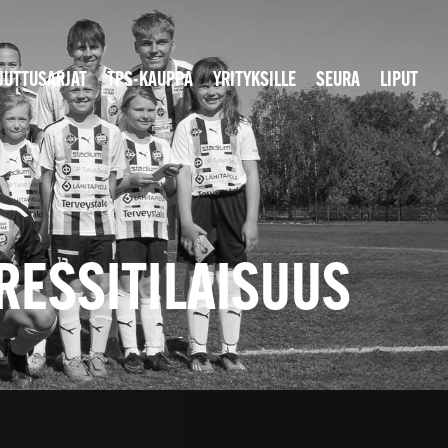
JUTTUSARJAT
TPS-KAUPPA
YRITYKSILLE
SEURA
LIPUT
PRESSITILAISUUS