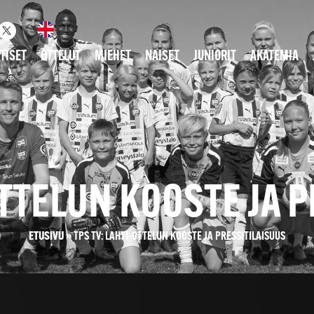
TISET
OTTELUT
MIEHET
NAISET
JUNIORIT
AKATEMIA
OTTELUN KOOSTE JA 
ETUSIVU
»
TPS TV: LAHTI-OTTELUN KOOSTE JA PRESSITILAISUUS