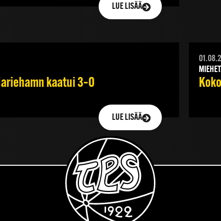
LUE LISÄÄ
01.08.
MIEHET
 Mariehamn kaatui 3–0
Koko
LUE LISÄÄ