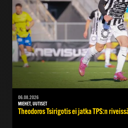
06.08.2026
MIEHET, UUTISET
Theodoros Tsirigotis ei jatka TPS:n riveiss