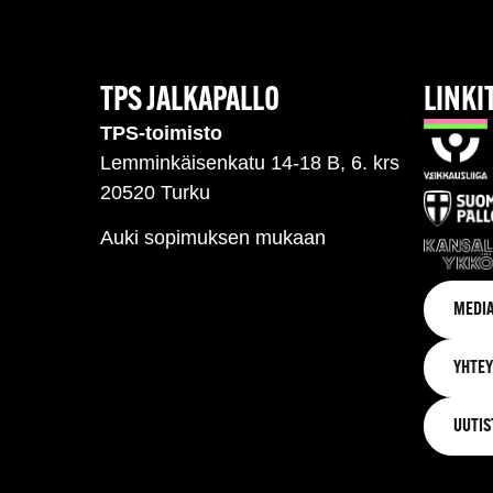
TPS JALKAPALLO
LINKI
TPS-toimisto
Lemminkäisenkatu 14-18 B, 6. krs
20520 Turku
Auki sopimuksen mukaan
MEDIA
YHTEY
UUTIS