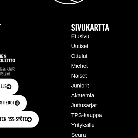
T
SIVUKARTTA
Etusivu
Uutiset
Ottelut
Miehet
Naiset
Juniorit
LLE
Akatemia
STIEDOT
Juttusarjat
TPS-kauppa
TEN RSS-SYÖTE
Yrityksille
Seura