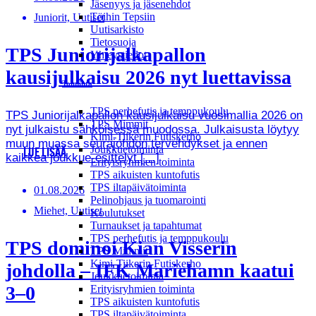
Jäsenyys ja jäsenehdot
Töihin Tepsiin
Juniorit, Uutiset
Uutisarkisto
Tietosuoja
TPS Juniorijalkapallon
Yhteystiedot
kausijulkaisu 2026 nyt luettavissa
Toiminta
TPS perhefutis ja temppukoulu
TPS Juniorijalkapallon kausijulkaisu vuosimallia 2026 on
TPS Mimmit
nyt julkaistu sähköisessä muodossa. Julkaisusta löytyy
Kimi-Tiikerin Futiskerho
muun muassa seurajohdon tervehdykset ja ennen
Joukkuetoiminta
LUE LISÄÄ
kaikkea joukkue-esittelyt.[…]
Erityisryhmien toiminta
TPS aikuisten kuntofutis
TPS iltapäivätoiminta
01.08.2026
Pelinohjaus ja tuomarointi
Miehet, Uutiset
Koulutukset
Turnaukset ja tapahtumat
TPS perhefutis ja temppukoulu
TPS dominoi Kian Visserin
TPS Mimmit
Kimi-Tiikerin Futiskerho
johdolla – IFK Mariehamn kaatui
Joukkuetoiminta
3–0
Erityisryhmien toiminta
TPS aikuisten kuntofutis
TPS iltapäivätoiminta