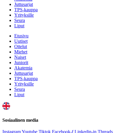
Juttusarjat
TPS-kauppa
Yrityksille
Seura
Liput
Etusivu
Uutiset
Ottelut
Miehet
Naiset
Juniorit
Akatemia
Juttusarjat
TPS-kauppa
Yrityksille
Seura
Liput
Sosiaalinen media
Instagram
Youtube
Tiktok
Facebook-f
Linkedin-in
Threads