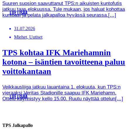
Suuren suosion saavuttanut TPS:n aikuisten kuntofutis
jatkuu taas elokuussa. Tule mukaan, jos haluat kohottaa
LUE LISÄÄ
kuntoasi ja pelata jalkapalloa hyvässä seurassa.[…]
31.07.2026
Miehet, Uutiset
TPS kohtaa IFK Mariehamnin
kotona – isäntien tavoitteena paluu
voittokantaan
Veikkausliiga jatkuu lauantaina 1. elokuuta, kun TPS:n
vieraaksi Veritas Stadionille saapuu IFK Mariehamn.
LUE LISÄÄ
Ottelu käynnistyy kello 15.00. Ruutu näyttää ottelun[…]
TPS Jalkapallo