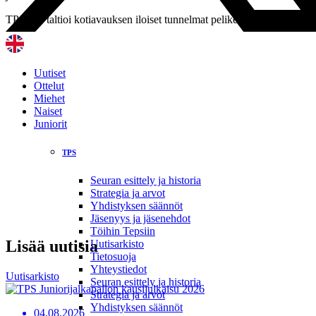
TPS TV taltioi kotiavauksen iloiset tunnelmat pelikentältä ja kopista.
Uutiset
Ottelut
Miehet
Naiset
Juniorit
TPS
Seuran esittely ja historia
Strategia ja arvot
Yhdistyksen säännöt
Jäsenyys ja jäsenehdot
Töihin Tepsiin
Video: Aleksi Ristimäki.
Lisää uutisia
Uutisarkisto
Tietosuoja
Yhteystiedot
Uutisarkisto
Seuran esittely ja historia
Strategia ja arvot
Yhdistyksen säännöt
04.08.2026