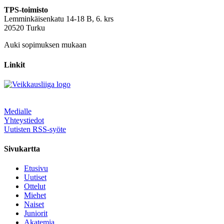
TPS-toimisto
Lemminkäisenkatu 14-18 B, 6. krs
20520 Turku
Auki sopimuksen mukaan
Linkit
Medialle
Yhteystiedot
Uutisten RSS-syöte
Sivukartta
Etusivu
Uutiset
Ottelut
Miehet
Naiset
Juniorit
Akatemia