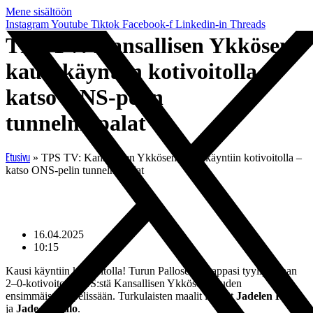
Mene sisältöön
Instagram
Youtube
Tiktok
Facebook-f
Linkedin-in
Threads
TPS TV: Kansallisen Ykkösen
kausi käyntiin kotivoitolla –
katso ONS-pelin
tunnelmapalat
»
TPS TV: Kansallisen Ykkösen kausi käyntiin kotivoitolla –
Etusivu
katso ONS-pelin tunnelmapalat
16.04.2025
10:15
Kausi käyntiin kotivoitolla! Turun Palloseura nappasi tyylipuhtaan
2–0-kotivoiton ONS:stä Kansallisen Ykkösen kauden
ensimmäisessä pelissään. Turkulaisten maalit iskivät
Jadelen Knös
ja
Jade Sinisalo
.