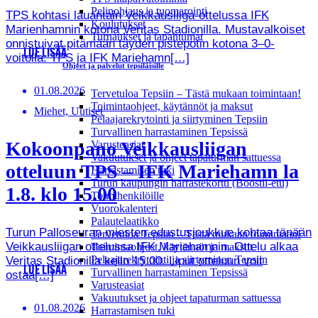
Pelinohjaus ja tuomarointi
TPS kohtasi lauantain Veikkausliiga-ottelussa IFK
Koulutukset
Marienhamnin kotona Veritas Stadionilla. Mustavalkoiset
Turnaukset ja tapahtumat
onnistuivat pitämään täyden pistepotin kotona 3–0-
LUE LISÄÄ
voitolla. TPS ja IFK Mariehamn[…]
Ohjeet ja palvelut tepsiläisille
01.08.2026
Tervetuloa Tepsiin – Tästä mukaan toimintaan!
Toimintaohjeet, käytännöt ja maksut
Miehet, Uutiset
Pelaajarekrytointi ja siirtyminen Tepsiin
Turvallinen harrastaminen Tepsissä
Kokoonpano Veikkausliigan
Varusteasiat
Vakuutukset ja ohjeet tapaturman sattuessa
otteluun TPS – IFK Mariehamn la
Harrastamisen tuki
Turun kaupungin harrastekortti (Boostii-etu)
1.8. klo 15.00
Toimihenkilöille
Vuorokalenteri
Palautelaatikko
Turun Palloseuran miesten edustusjoukkue kohtaa tänään
Tervetuloa Tepsiin – Tästä mukaan toimintaan!
Veikkausliigan ottelussa IFK Mariehamnin. Ottelu alkaa
Toimintaohjeet, käytännöt ja maksut
Pelaajarekrytointi ja siirtyminen Tepsiin
Veritas Stadionilla kello 15.00. Liput otteluun voit
LUE LISÄÄ
Turvallinen harrastaminen Tepsissä
ostaa[…]
Varusteasiat
Vakuutukset ja ohjeet tapaturman sattuessa
01.08.2026
Harrastamisen tuki