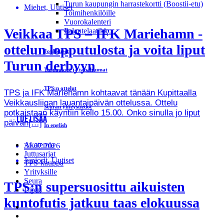
Turun kaupungin harrastekortti (Boostii-etu)
Miehet, Uutiset
Toimihenkilöille
Vuorokalenteri
Veikkaa TPS – IFK Mariehamn -
Palautelaatikko
ottelun lopputulosta ja voita liput
Joukkueet
Turun derbyyn
Turnaukset ja tapahtumat
TPS:n ottelut
TPS ja IFK Mariehamn kohtaavat tänään Kupittaalla
Veikkausliigan lauantaipäivän ottelussa. Ottelu
Seuran yhteystiedot
potkaistaan käyntiin kello 15.00. Onko sinulla jo liput
LUE LISÄÄ
päivän[…]
In english
Akatemia
31.07.2026
Juttusarjat
Juniorit, Uutiset
TPS-kauppa
Yrityksille
Seura
TPS:n supersuosittu aikuisten
Liput
kuntofutis jatkuu taas elokuussa