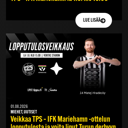
LUE LISÄÄ
01.08.2026
MIEHET, UUTISET
Veikkaa TPS – IFK Mariehamn -ottelun
lopputulosta ja voita liput Turun derbyyn