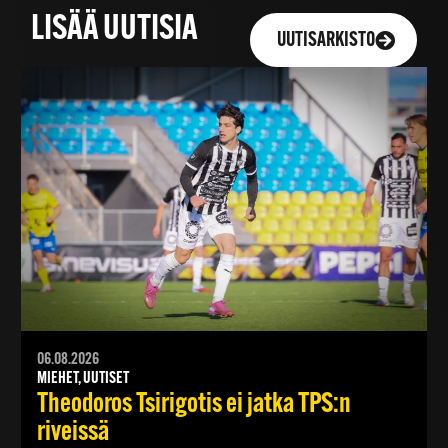
LISÄÄ UUTISIA
UUTISARKISTO
06.08.2026
MIEHET, UUTISET
Theodoros Tsirigotis ei jatka TPS:n
riveissä