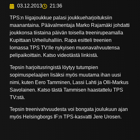
03.12.2013
21:36
TPS:n liigajoukkue palasi joukkueharjoituksiin
maanantaina. Päävalmentaja Marko Rajamäki johdatti
joukkonsa tiistaina päivän toisella treenirupeamalla
Kupittaan Urheiluhalliin. Rapa esitteli treenien
lomassa TPS TV:lle nykyisen muonavahvuutensa
pelipaikoittain. Katso videotästä linkistä.
Tepsin harjoitusringistä löytyy tutumpien
sopimuspelaajien lisäksi myös muutama ihan uusi
nimi, kuten Eero Tamminen, Lassi Lahti ja Olli-Markus
Savolainen. Katso tästä Tammisen haastattelu TPS
TV:stä.
Tepsin treenivahvuudesta voi bongata joulukuun ajan
myös Helsingborgs IF:n TPS-kasvatti Jere Urosen.