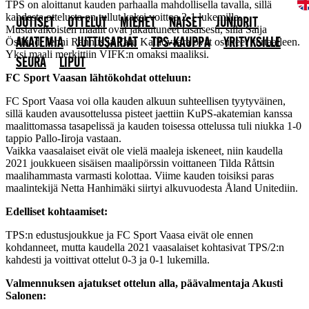
TPS on aloittanut kauden parhaalla mahdollisella tavalla, sillä
kahdesta ottelusta on tullut kaksi voittoa 2-1 lukemilla.
UUTISET
OTTELUT
MIEHET
NAISET
JUNIORIT
Mustavalkoisten maalit ovat jakautuneet tasaisesti, sillä Saija
Östlund, Jenni Rannus ja Taru Kalliovaara ovat osuneet kertaalleen.
AKATEMIA
JUTTUSARJAT
TPS-KAUPPA
YRITYKSILLE
Yksi maali merkittiin VIFK:n omaksi maaliksi.
SEURA
LIPUT
FC Sport Vaasan lähtökohdat otteluun:
FC Sport Vaasa voi olla kauden alkuun suhteellisen tyytyväinen,
sillä kauden avausottelussa pisteet jaettiin KuPS-akatemian kanssa
maalittomassa tasapelissä ja kauden toisessa ottelussa tuli niukka 1-0
tappio Pallo-Iiroja vastaan.
Vaikka vaasalaiset eivät ole vielä maaleja iskeneet, niin kaudella
2021 joukkueen sisäisen maalipörssin voittaneen Tilda Råttsin
maalihammasta varmasti kolottaa. Viime kauden toisiksi paras
maalintekijä Netta Hanhimäki siirtyi alkuvuodesta Åland Unitediin.
Edelliset kohtaamiset:
TPS:n edustusjoukkue ja FC Sport Vaasa eivät ole ennen
kohdanneet, mutta kaudella 2021 vaasalaiset kohtasivat TPS/2:n
kahdesti ja voittivat ottelut 0-3 ja 0-1 lukemilla.
Valmennuksen ajatukset ottelun alla, päävalmentaja Akusti
Salonen: