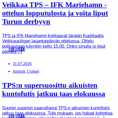
Veikkaa TPS – IFK Mariehamn -
ottelun lopputulosta ja voita liput
Turun derbyyn
TPS ja IFK Mariehamn kohtaavat tänään Kupittaalla
Veikkausliigan lauantaipäivän ottelussa. Ottelu
potkaistaan käyntiin kello 15.00. Onko sinulla jo liput
LUE LISÄÄ
päivän[…]
31.07.2026
Juniorit, Uutiset
TPS:n supersuosittu aikuisten
kuntofutis jatkuu taas elokuussa
Suuren suosion saavuttanut TPS:n aikuisten kuntofutis
jatkuu taas elokuussa. Tule mukaan, jos haluat kohottaa
LUE LISÄÄ