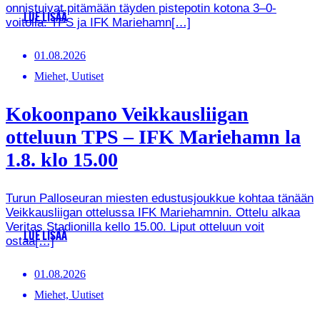
onnistuivat pitämään täyden pistepotin kotona 3–0-
LUE LISÄÄ
voitolla. TPS ja IFK Mariehamn[…]
01.08.2026
Miehet, Uutiset
Kokoonpano Veikkausliigan
otteluun TPS – IFK Mariehamn la
1.8. klo 15.00
Turun Palloseuran miesten edustusjoukkue kohtaa tänään
Veikkausliigan ottelussa IFK Mariehamnin. Ottelu alkaa
Veritas Stadionilla kello 15.00. Liput otteluun voit
LUE LISÄÄ
ostaa[…]
01.08.2026
Miehet, Uutiset