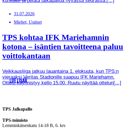
kuntoasi ja pelata jalkapalloa hyvässä seurassa.[…]
31.07.2026
Miehet, Uutiset
TPS kohtaa IFK Mariehamnin
kotona – isäntien tavoitteena paluu
voittokantaan
Veikkausliiga jatkuu lauantaina 1. elokuuta, kun TPS:n
vieraaksi Veritas Stadionille saapuu IFK Mariehamn.
LUE LISÄÄ
Ottelu käynnistyy kello 15.00. Ruutu näyttää ottelun[…]
TPS Jalkapallo
TPS-toimisto
Lemminkäisenkatu 14-18 B, 6. krs