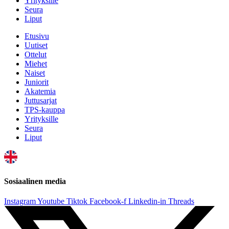
Yrityksille
Seura
Liput
Etusivu
Uutiset
Ottelut
Miehet
Naiset
Juniorit
Akatemia
Juttusarjat
TPS-kauppa
Yrityksille
Seura
Liput
Sosiaalinen media
Instagram
Youtube
Tiktok
Facebook-f
Linkedin-in
Threads