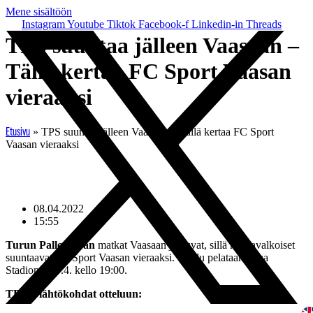
Mene sisältöön
Instagram
Youtube
Tiktok
Facebook-f
Linkedin-in
Threads
TPS suuntaa jälleen Vaasaan –
Tällä kertaa FC Sport Vaasan
vieraaksi
»
TPS suuntaa jälleen Vaasaan – Tällä kertaa FC Sport
Etusivu
Vaasan vieraaksi
08.04.2022
15:55
Turun Palloseuran
matkat Vaasaan jatkuvat, sillä mustavalkoiset
suuntaavat FC Sport Vaasan vieraaksi. Ottelu pelataan Elisa
Stadionilla 9.4. kello 19:00.
TPS:n lähtökohdat otteluun: