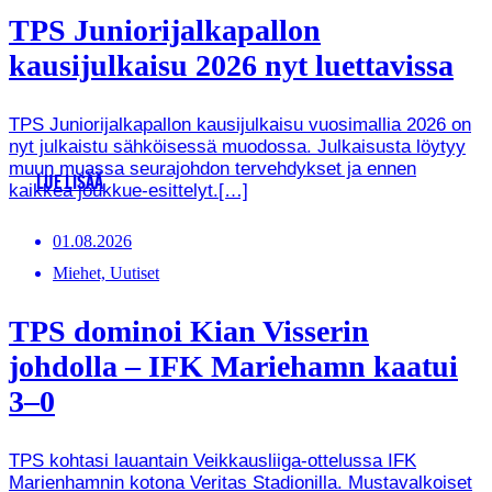
TPS Juniorijalkapallon
kausijulkaisu 2026 nyt luettavissa
TPS Juniorijalkapallon kausijulkaisu vuosimallia 2026 on
nyt julkaistu sähköisessä muodossa. Julkaisusta löytyy
muun muassa seurajohdon tervehdykset ja ennen
LUE LISÄÄ
kaikkea joukkue-esittelyt.[…]
01.08.2026
Miehet, Uutiset
TPS dominoi Kian Visserin
johdolla – IFK Mariehamn kaatui
3–0
TPS kohtasi lauantain Veikkausliiga-ottelussa IFK
Marienhamnin kotona Veritas Stadionilla. Mustavalkoiset