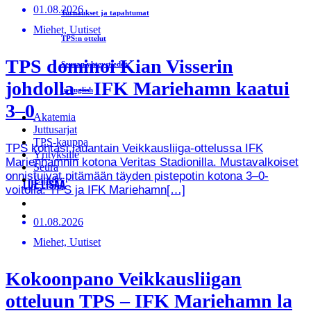
01.08.2026
Turnaukset ja tapahtumat
Miehet, Uutiset
TPS:n ottelut
TPS dominoi Kian Visserin
Seuran yhteystiedot
johdolla – IFK Mariehamn kaatui
In english
3–0
Akatemia
Juttusarjat
TPS-kauppa
TPS kohtasi lauantain Veikkausliiga-ottelussa IFK
Yrityksille
Marienhamnin kotona Veritas Stadionilla. Mustavalkoiset
Seura
onnistuivat pitämään täyden pistepotin kotona 3–0-
Liput
LUE LISÄÄ
voitolla. TPS ja IFK Mariehamn[…]
01.08.2026
Miehet, Uutiset
Kokoonpano Veikkausliigan
otteluun TPS – IFK Mariehamn la