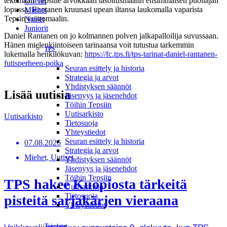
tekemään Tepsille arvokkaan tasoitusmaalin ensimmäisen puoliajan
Ottelut
lopussa. Rantanen kruunasi upean iltansa laukomalla vaparista
Miehet
Tepsin voittomaalin.
Naiset
Juniorit
Daniel Rantanen on jo kolmannen polven jalkapalloilija suvussaan.
Hänen mielenkiintoiseen tarinaansa voit tutustua tarkemmin
TPS
lukemalla henkilökuvan:
https://fc.tps.fi/tps-tarinat-daniel-rantanen-
futisperheen-poika
Seuran esittely ja historia
Strategia ja arvot
Yhdistyksen säännöt
Lisää uutisia
Jäsenyys ja jäsenehdot
Töihin Tepsiin
Uutisarkisto
Uutisarkisto
Tietosuoja
Yhteystiedot
Seuran esittely ja historia
07.08.2026
Strategia ja arvot
Miehet, Uutiset
Yhdistyksen säännöt
Jäsenyys ja jäsenehdot
Töihin Tepsiin
TPS hakee Kuopiosta tärkeitä
Uutisarkisto
Tietosuoja
pisteitä sarjakärjen vieraana
Yhteystiedot
Toiminta