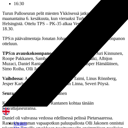
16:30
Turun Palloseuran pelit miesten Ykkösessä jatkuvat tänään
maanantaina 6. kesäkuuta, kun vieraaksi Turkuun saapuu PK-35
Helsingistä. Ottelu TPS – PK-35 alkaa Veritas Stadionilla kello
18.30.
TPS:n päävalmentaja Jonatan Johansson on nimennyt kokoonpanon
otteluun.
TPS:n avauskokoonpano:
Jere Koponen (mv, C), Juri Kinnunen,
Roope Pakkanen, Samba Benga, Joonas Lakkamäki, Albijon
Muzaci, Daniel Rantanen, Anthony Annan, Kasper Hämäläinen,
Simo Roiha, Olli Jakonen.
Vaihdossa:
Aati Marttinen (mv), Kalle Taimi, Linus Rönnberg,
Jesper Karlsson, Otto Ohvo, Christian Linna, Severi Pöysä.
Seuraa häntä:
#7 Daniel Rantanen
Keskikenttäpelaaja Daniel Rantanen kohtaa tänään
kasvattajaseuransa.
Daniel oli vahvassa vedossa edellisessä pelissä Pietarsaaressa.
Rantasen antaman vapaapotkun paluupallosta Olli Jakonen onnistui
Uutiset