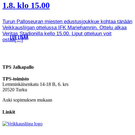
1.8. klo 15.00
Turun Palloseuran miesten edustusjoukkue kohtaa tänään
Veikkausliigan ottelussa IFK Mariehamnin. Ottelu alkaa
Veritas Stadionilla kello 15.00. Liput otteluun voit
LUE LISÄÄ
ostaa[…]
TPS Jalkapallo
TPS-toimisto
Lemminkäisenkatu 14-18 B, 6. krs
20520 Turku
Auki sopimuksen mukaan
Linkit