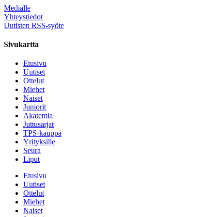
Medialle
Yhteystiedot
Uutisten RSS-syöte
Sivukartta
Etusivu
Uutiset
Ottelut
Miehet
Naiset
Juniorit
Akatemia
Juttusarjat
TPS-kauppa
Yrityksille
Seura
Liput
Etusivu
Uutiset
Ottelut
Miehet
Naiset