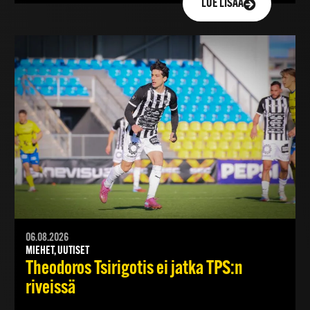
LUE LISÄÄ
06.08.2026
MIEHET, UUTISET
Theodoros Tsirigotis ei jatka TPS:n
riveissä