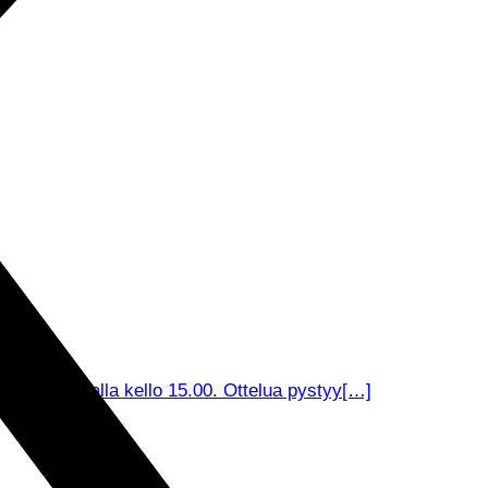
äre Areenalla kello 15.00. Ottelua pystyy[…]