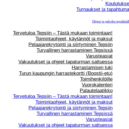
Koulutukse
Turnaukset ja tapahtuma
Ohjeet ja palvelut tepsiläisil
Tervetuloa Tepsiin – Tästä mukaan toimintaan!
Toimintaohjeet, käytännöt ja maksut
Pelaajarekrytointi ja siirtyminen Tepsiin
Turvallinen harrastaminen Tepsissä
Varusteasiat
Vakuutukset ja ohjeet tapaturman sattuessa
Harrastamisen tuki
Turun kaupungin harrastekortti (Boostii-etu)
Toimihenkilöille
Vuorokalenteri
Palautelaatikko
Tervetuloa Tepsiin – Tästä mukaan toimintaan!
Toimintaohjeet, käytännöt ja maksut
Pelaajarekrytointi ja siirtyminen Tepsiin
Turvallinen harrastaminen Tepsissä
Varusteasiat
Vakuutukset ja ohjeet tapaturman sattuessa