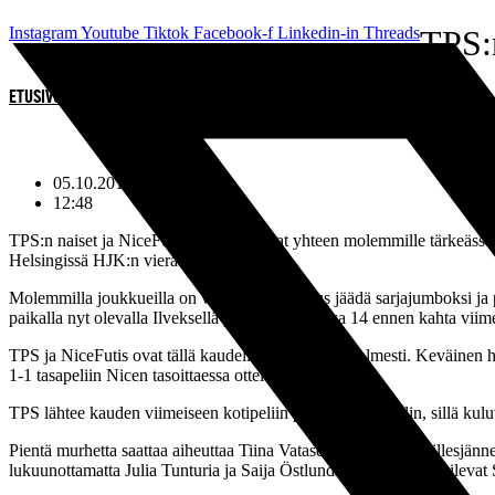
Mene
Instagram
Youtube
Tiktok
Facebook-f
Linkedin-in
Threads
TPS:n
sisältöön
ETUSIVU
»
TPS:N NAISTEN VIIMEINEN KOTIOTTELU LAUANTAINA
05.10.2012
12:48
TPS:n naiset ja NiceFutis Porista ottavat yhteen molemmille tärkeässä 
Helsingissä HJK:n vieraana.
Molemmilla joukkueilla on vielä mahdollisuus jäädä sarjajumboksi ja 
paikalla nyt olevalla Ilveksellä pisteitä on koossa 14 ennen kahta viime
TPS ja NiceFutis ovat tällä kaudella kohdanneet kolmesti. Keväinen ha
1-1 tasapeliin Nicen tasoittaessa ottelun loppuhetkillä.
TPS lähtee kauden viimeiseen kotipeliin päättäväisin mielin, sillä kul
Pientä murhetta saattaa aiheuttaa Tiina Vatasen kipeytynyt akillesjän
lukuunottamatta Julia Tunturia ja Saija Östlundia, jotka kamppaile