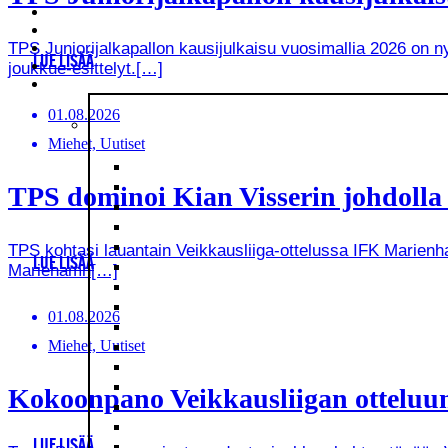
TPS Juniorijalkapallon kausijulkaisu vuosimallia 2026 on
LUE LISÄÄ
joukkue-esittelyt.[…]
01.08.2026
Miehet, Uutiset
TPS dominoi Kian Visserin johdoll
TPS kohtasi lauantain Veikkausliiga-ottelussa IFK Marienha
LUE LISÄÄ
Mariehamn[…]
01.08.2026
Miehet, Uutiset
Kokoonpano Veikkausliigan otteluun
LUE LISÄÄ