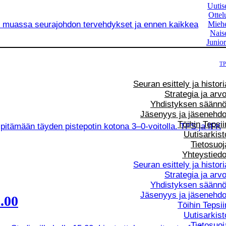
Uutis
Ottel
un muassa seurajohdon tervehdykset ja ennen kaikkea
Mieh
Nais
Junior
TP
Seuran esittely ja histori
Strategia ja arvo
Yhdistyksen säännö
Jäsenyys ja jäsenehdo
Töihin Tepsii
 pitämään täyden pistepotin kotona 3–0-voitolla. TPS ja IFK
Uutisarkist
Tietosuoj
Yhteystiedo
Seuran esittely ja histori
Strategia ja arvo
Yhdistyksen säännö
Jäsenyys ja jäsenehdo
.00
Töihin Tepsii
Uutisarkist
Tietosuoj