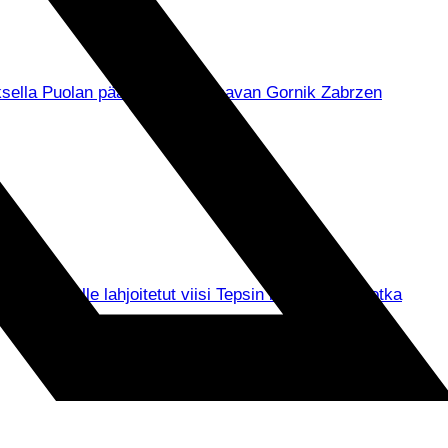
muksella Puolan pääsarjassa pelaavan Gornik Zabrzen
asi ry:lle lahjoitetut viisi Tepsin kausikorttia, jotka