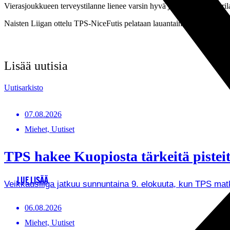
Vierasjoukkueen terveystilanne lienee varsin hyvä ja vain Mira Lauri
Naisten Liigan ottelu TPS-NiceFutis pelataan lauantaina 6.10. klo 16.
Lisää uutisia
Uutisarkisto
07.08.2026
Miehet, Uutiset
TPS hakee Kuopiosta tärkeitä pistei
LUE LISÄÄ
Veikkausliiga jatkuu sunnuntaina 9. elokuuta, kun TPS ma
06.08.2026
Miehet, Uutiset