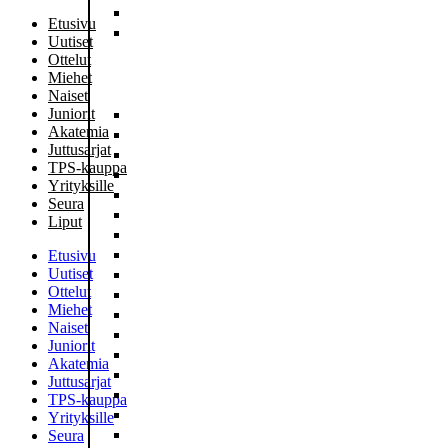
Etusivu
Uutiset
Ottelut
Miehet
Naiset
Juniorit
Akatemia
Juttusarjat
TPS-kauppa
Yrityksille
Seura
Liput
Etusivu
Uutiset
Ottelut
Miehet
Naiset
Juniorit
Akatemia
Juttusarjat
TPS-kauppa
Yrityksille
Seura