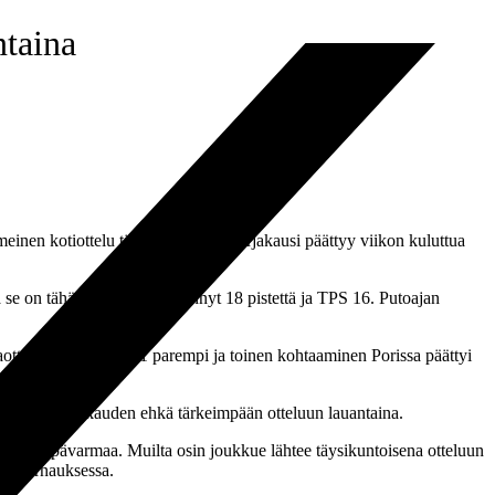
ntaina
inen kotiottelu tällä kaudella ja sarjakausi päättyy viikon kuluttua
 se on tähän mennessä kerännyt 18 pistettä ja TPS 16. Putoajan
aottelussa TPS oli 2-1 parempi ja toinen kohtaaminen Porissa päättyi
 fokusoituneet kauden ehkä tärkeimpään otteluun lauantaina.
n vielä epävarmaa. Muilta osin joukkue lähtee täysikuntoisena otteluun
ntaturnauksessa.