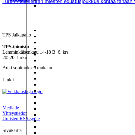
Turun Palloseuran miesten edustusjoukkue kohtaa tänään Vei
TPS Jalkapallo
TPS-toimisto
Lemminkäisenkatu 14-18 B, 6. krs
20520 Turku
Auki sopimuksen mukaan
Linkit
Medialle
Yhteystiedot
Uutisten RSS-syöte
Sivukartta