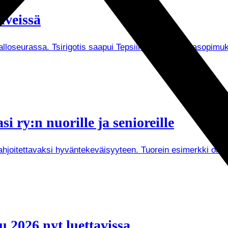
iveissä
Palloseurassa. Tsirigotis saapui Tepsiin keväällä lainasopi
i ry:n nuorille ja senioreille
joitettavaksi hyväntekeväisyyteen. Tuorein esimerkki on Tuken
 2026 nyt luettavissa