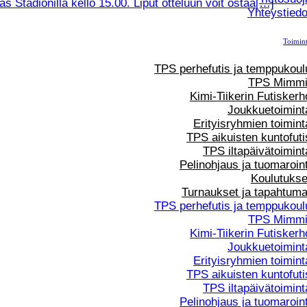
 Stadionilla kello 15.00. Liput otteluun voit ostaa[…]
Yhteystiedo
Toimin
TPS perhefutis ja temppukoul
TPS Mimmi
Kimi-Tiikerin Futiskerh
Joukkuetoimint
Erityisryhmien toimint
TPS aikuisten kuntofuti
TPS iltapäivätoimint
Pelinohjaus ja tuomaroint
Koulutukse
Turnaukset ja tapahtuma
TPS perhefutis ja temppukoul
TPS Mimmi
Kimi-Tiikerin Futiskerh
Joukkuetoimint
Erityisryhmien toimint
TPS aikuisten kuntofuti
TPS iltapäivätoimint
Pelinohjaus ja tuomaroint