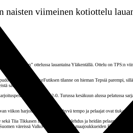
 naisten viimeinen kotiottelu laua
”kuuden pisteen” ottelussa lauantaina Yläkentällä. Ottelu on TPS:n viime
pudota Ykköseen. NiceFutiksen tilanne on hieman Tepsiä parempi, sillä
istä sarjakierrosta.
rjoituspeli päättyi Tepsille 2-0. Turussa kesäkuun alussa pelatussa sarj
uvan viikon harjoituksissa on ollut hyvä tempo ja pelaajat ovat tiukasti
ne sekä Tiia Tikkasen lievä kurkunpäätulehdus ja heidän pelaamisensa o
vat Suomen väreissä Valko-Venäjällä TU17-maajoukkueiden EM-alkukarsi