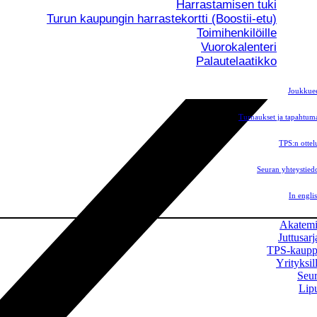
Harrastamisen tuki
Turun kaupungin harrastekortti (Boostii-etu)
Toimihenkilöille
Vuorokalenteri
Palautelaatikko
Joukkue
Turnaukset ja tapahtum
TPS:n ottel
Seuran yhteystied
In engli
Akatem
Juttusarj
TPS-kaup
Yrityksil
Seu
Lip