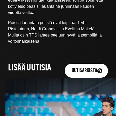
edellytykset Hongan kaatamiseen. Toivoa sopii, että
kotiyleisö pääsisi lauantaina juhlimaan kauden
viidettä voittoa.
Poissa lauantain pelistä ovat toipilaat Terhi
Ristolainen, Heidi Grönqvist ja Eveliina Mäkelä.
Muilta osin TPS lähtee otteluun hyvällä tsempillä ja
voitonnälkäisenä.
LISÄÄ UUTISIA
UUTISARKISTO