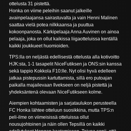
ottelusta 31 pistettä.
Honka on viime peleihin saanut jalkeille
avainpelaajansa sairastuvalta ja vain Henni Malinen
saattaa vielä potea nilkkaansa ja puuttua
kokoonpanosta. Kärkipelaaja Anna Auvinen on ainoa
pelaaja, joka on ollut kaikissa liigaotteluissa kentällä
kaikki joukkueet huomioiden.
TPS:lla on neljästä edellisestä ottelusta alla kotivoitto
HJK:sta, 1-1 tasapelit NiceFutiksen ja ONS:sin kanssa
sekä tappio Kokkola F10:lle. Nyt olisi hyvä edelleen
jatkaa pistepussin kartuttamista, sillä ero putoajan
paikalla majailevaan Ilvekseen on neljä pistettä ja
yhdeksäntenä olevaan NiceFutikseen kolme.
Aiempien kohtaamisten ja sarjataulukon perusteella
FC Honka lähtee otteluun suosikkina, mutta TPS:n
peli-ilme on viimeisissä otteluissa ollut
nousujohtoinen ja näin ollen Tepsillä on kaikki