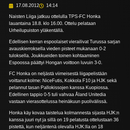
17.08.2012
14:14
Naisten Liiga jatkuu ottelulla TPS-FC Honka
lauantaina 18.8. klo 16.00. Ottelu pelataan
Urheilupuiston yläkentällä.
Edellisen kerran espoolaiset vierailivat Turussa sarjan
avauskierroksella vieden pisteet mukanaan 0-2
tuloksella. Joukkueiden toinen kohtaaminen
Espoossa päättyi Hongan voittoon luvuin 3-0.
FC Honka on neljästä viimeisestä liigapelistään
voittanut kolme: NiceFutis, Kokkola F10 ja HJK sekä
pelannut tasan Pallokissojen kanssa Kuopiossa.
Edellinen tappio 0-5 tuli vahvaa Åland Unitedia
vastaan vierasottelussa heinäkuun puolivälissä.
Honka käy kovaa taistelua kolmannesta sijasta HJK:n
kanssa juuri nyt ja sillä on 19 pelatusta ottelustaan 36
pistettä, kun neljäntenä olevalla HJK:lla on 18