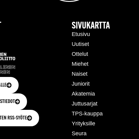
T
SIVUKARTTA
Etusivu
Uutiset
Ottelut
Miehet
Naiset
Juniorit
LLE
Akatemia
STIEDOT
Juttusarjat
TPS-kauppa
TEN RSS-SYÖTE
Yrityksille
Seura