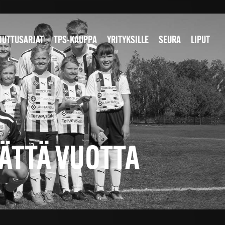
JUTTUSARJAT
TPS-KAUPPA
YRITYKSILLE
SEURA
LIPUT
JÄTTÄ VUOTTA