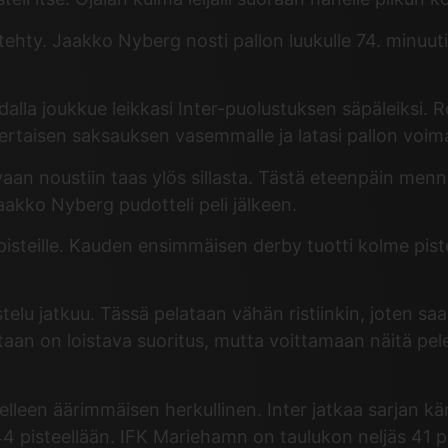
 tehty. Jaakko Nyberg nosti pallon luukulle 74. minuut
dalla joukkue leikkasi Inter-puolustuksen säpäleiksi.
sikertaisen saksauksen vasemmalle ja latasi pallon voi
aan noustiin taas ylös sillasta. Tästä eteenpäin menn
aakko Nyberg pudotteli peli jälkeen.
pisteille. Kauden ensimmäisen derby tuotti kolme pis
istelu jatkuu. Tässä pelataan vähän ristiinkin, joten s
aan on loistava suoritus, mutta voittamaan näitä pel
elleen äärimmäisen herkullinen. Inter jatkaa sarjan k
 pisteellään. IFK Mariehamn on taulukon neljäs 41 piste