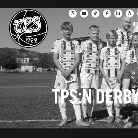
UU
TPS:N DERBY