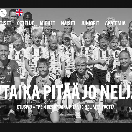
TISET
OTTELUT
MIEHET
NAISET
JUNIORIT
AKATEMIA
TAIKA PITÄÄ JO NEL
ETUSIVU
»
TPS:N DERBYTAIKA PITÄÄ JO NELJÄTTÄ VUOTTA