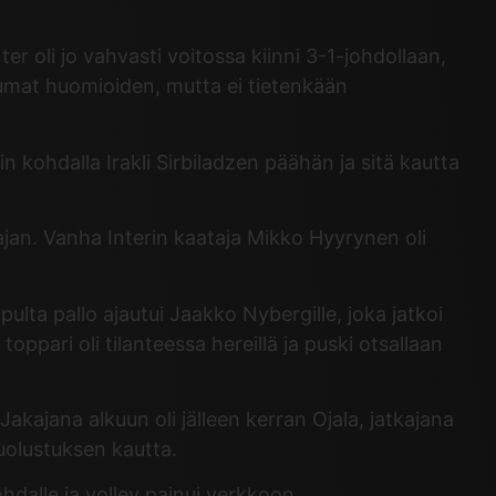
 oli jo vahvasti voitossa kiinni 3-1-johdollaan,
tumat huomioiden, mutta ei tietenkään
 kohdalla Irakli Sirbiladzen päähän ja sitä kautta
 ajan. Vanha Interin kaataja Mikko Hyyrynen oli
ulta pallo ajautui Jaakko Nybergille, joka jatkoi
oppari oli tilanteessa hereillä ja puski otsallaan
 Jakajana alkuun oli jälleen kerran Ojala, jatkajana
uolustuksen kautta.
dalle ja volley painui verkkoon.