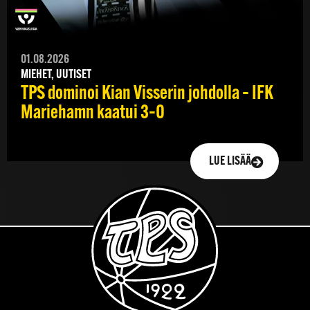
01.08.2026
MIEHET, UUTISET
TPS dominoi Kian Visserin johdolla – IFK
Mariehamn kaatui 3–0
LUE LISÄÄ