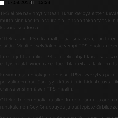
17.09.2012
13:38
TPS ei ole hävinnyt yhtään Turun derbyä sitten kevään
mutta sinnikäs Palloseura ajoi johdon takaa taas kii
kokonaisuudessa.
Ottelu alkoi TPS:n kannalta kaaosmaisesti, kun Inter
sisään. Maali oli selvääkin selvempi TPS-puolustuks
Interin johtomaalin TPS otti pelin ohjat käsiinsä aik
erityisen aktiivinen rakentaen tilanteita ja laukoen its
Ensimmäisen puoliajan lopussa TPS:n vyörytys palkittii
pelivälineen päällään tyylikkäästi kuin hidastetusta fil
uransa ensimmäisen TPS-maalin.
Ottelun toinen puoliaika alkoi Interin kannalta aurinko
ranskalainen Guy Gnabouyou ja päätepiste Sirbiladzen
Kymmenen minuuttia myöhemmin Gnabouyou viimeisteli i