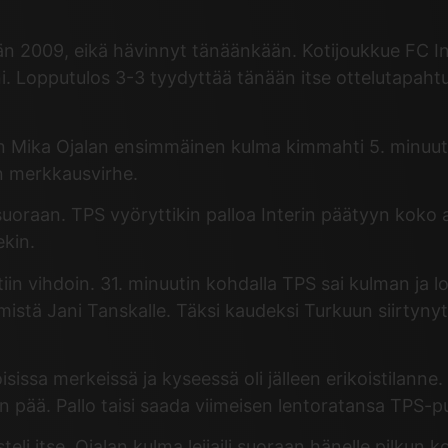
 2009, eikä hävinnyt tänäänkään. Kotijoukkue FC Inter
nni. Lopputulos 3-3 tyydyttää tänään itse ottelutapah
in Mika Ojalan ensimmäinen kulma kimmahti 5. minuutin
en merkkausvirhe.
a suoraan. TPS vyöryttikin palloa Interin päätyyn koko
ekin.
n vihdoin. 31. minuutin kohdalla TPS sai kulman ja lop
mistä Jani Tanskalle. Täksi kaudeksi Turkuun siirtynyt t
isissa merkeissä ja kyseessä oli jälleen erikoistilanne.
 pää. Pallo taisi saada viimeisen lentoratansa TPS-p
tse. Ojalan kulma leijaili suoraan hänelle pilkun koh