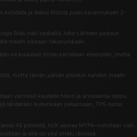
in kohdalla ja Aleksi Ristola puski kavennuksen 2-
 Roope Riski näki keskeltä Juho Lähteen juoksun
malla maalin oikeaan takanurkkaan.
ään ne kuuluisat ottelu kerrallaan eteenpäin, mutta
tettä, mutta tämän päivän pistekin kahden maalin
aadaan varmasti kaudelle hieno ja arvoisensa loppu.
ejä lähdetään kuitenkaan pelaamaan, TPS-luotsi
ärjessä 49 pisteellä, HJK seuraa MYPA-voitollaan vain
llään ja sillä on yksi ottelu rästissä.