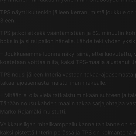
TPS näytti kuitenkin jälleen kerran, mistä joukkue on
3:een.
TPS jatkoi sitkeää vääntämistään ja 82. minuutin koh
boksiin ja siirsi pallon hänelle. Lähde teki yhden yk
– Joukkueemme luonne näkyi siinä, ettei luovutettu, v
koetetaan voittaa niitä, kaksi TPS-maalia alustanut J
TPS nousi jälleen Interiä vastaan takaa-ajoasemasta 
takaa-ajoasemasta maistui ihan makealle.
– Mitään ei olla vielä ratkaistu minkään suhteen ja ta
Tänään nousu kahden maalin takaa sarjajohtajaa vast
Marko Rajamäki muistutti.
Veikkausliigan mitalikamppailu kannalta tilanne on ed
kaksi pistettä Interin perässä ja TPS on kolmantena 44