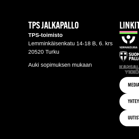
TPS JALKAPALLO
LINKI
TPS-toimisto
Lemminkäisenkatu 14-18 B, 6. krs
20520 Turku
Auki sopimuksen mukaan
MEDIA
YHTEY
UUTIS