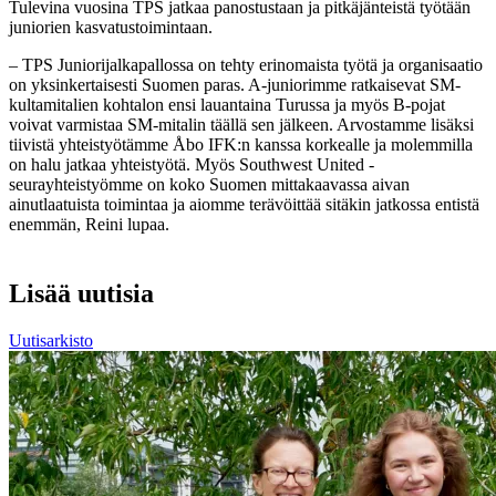
Tulevina vuosina TPS jatkaa panostustaan ja pitkäjänteistä työtään
juniorien kasvatustoimintaan.
– TPS Juniorijalkapallossa on tehty erinomaista työtä ja organisaatio
on yksinkertaisesti Suomen paras. A-juniorimme ratkaisevat SM-
kultamitalien kohtalon ensi lauantaina Turussa ja myös B-pojat
voivat varmistaa SM-mitalin täällä sen jälkeen. Arvostamme lisäksi
tiivistä yhteistyötämme Åbo IFK:n kanssa korkealle ja molemmilla
on halu jatkaa yhteistyötä. Myös Southwest United -
seurayhteistyömme on koko Suomen mittakaavassa aivan
ainutlaatuista toimintaa ja aiomme terävöittää sitäkin jatkossa entistä
enemmän, Reini lupaa.
Lisää uutisia
Uutisarkisto