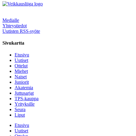
Medialle
Yhteystiedot
Uutisten RSS-syöte
Sivukartta
Etusivu
Uutiset
Ottelut
Miehet
Naiset
Juniorit
Akatemia
Juttusarjat
TPS-kauppa
Yrityksille
Seura
Liput
Etusivu
Uutiset