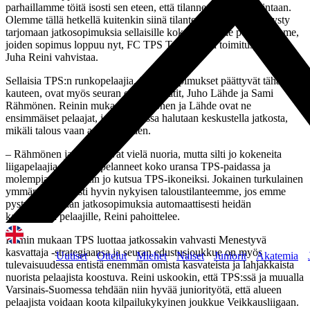
parhaillamme töitä isosti sen eteen, että tilanne saadaan hallintaan.
Olemme tällä hetkellä kuitenkin siinä tilanteessa, että emme pysty
tarjomaan jatkosopimuksia sellaisille kokeneemmille pelaajillemme,
joiden sopimus loppuu nyt, FC TPS Turku Oy:n toimitusjohtaja
Juha Reini vahvistaa.
Sellaisia TPS:n runkopelaajia, joiden sopimukset päättyvät tähän
kauteen, ovat myös seuran omat kasvatit, Juho Lähde ja Sami
Rähmönen. Reinin mukaan Rähmönen ja Lähde ovat ne
ensimmäiset pelaajat, joiden kanssa halutaan keskustella jatkosta,
mikäli talous vaan antaa myöden.
– Rähmönen ja Lähde ovat vielä nuoria, mutta silti jo kokeneita
liigapelaajia. He ovat pelanneet koko uransa TPS-paidassa ja
molempia voidaankin jo kutsua TPS-ikoneiksi. Jokainen turkulainen
ymmärtää varmasti hyvin nykyisen taloustilanteemme, jos emme
pysty tarjoamaan jatkosopimuksia automaattisesti heidän
kaltaisilleen pelaajille, Reini pahoittelee.
Reinin mukaan TPS luottaa jatkossakin vahvasti Menestyvä
kasvattaja -strategiaansa ja seuran edustusjoukkue on myös
Uutiset
Ottelut
Miehet
Naiset
Juniorit
Akatemia
tulevaisuudessa entistä enemmän omista kasvateista ja lahjakkaista
nuorista pelaajista koostuva. Reini uskookin, että TPS:ssä ja muualla
Varsinais-Suomessa tehdään niin hyvää juniorityötä, että alueen
pelaajista voidaan koota kilpailukykyinen joukkue Veikkausliigaan.