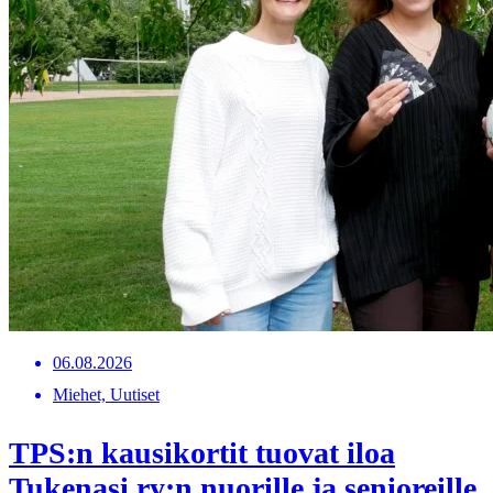
06.08.2026
Miehet, Uutiset
TPS:n kausikortit tuovat iloa
Tukenasi ry:n nuorille ja senioreille