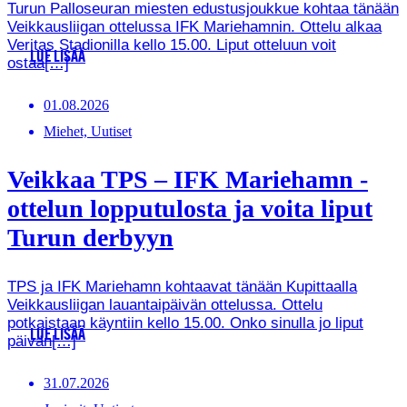
Turun Palloseuran miesten edustusjoukkue kohtaa tänään
Veikkausliigan ottelussa IFK Mariehamnin. Ottelu alkaa
Veritas Stadionilla kello 15.00. Liput otteluun voit
LUE LISÄÄ
ostaa[…]
01.08.2026
Miehet, Uutiset
Veikkaa TPS – IFK Mariehamn -
ottelun lopputulosta ja voita liput
Turun derbyyn
TPS ja IFK Mariehamn kohtaavat tänään Kupittaalla
Veikkausliigan lauantaipäivän ottelussa. Ottelu
potkaistaan käyntiin kello 15.00. Onko sinulla jo liput
LUE LISÄÄ
päivän[…]
31.07.2026