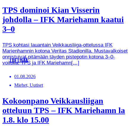
TPS dominoi Kian Visserin
johdolla – IFK Mariehamn kaatui
3–0
TPS kohtasi lauantain Veikkausliiga-ottelussa IFK
Marienhamnin kotona Veritas Stadionilla. Mustavalkoiset
onnistuivat pitämään täyden pistepotin kotona 3–0-
LUE LISÄÄ
voitolla. TPS ja IFK Mariehamn[…]
01.08.2026
Miehet, Uutiset
Kokoonpano Veikkausliigan
otteluun TPS – IFK Mariehamn la
1.8. klo 15.00