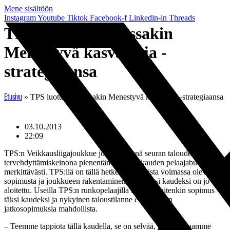
Mene sisältöön
Instagram
Youtube
Tiktok
Facebook-f
Linkedin-in
Threads
TPS luottaa jatkossakin
Menestyvä kasvattaja -
strategiaansa
»
TPS luottaa jatkossakin Menestyvä kasvattaja -strategiaansa
Etusivu
03.10.2013
22:09
TPS:n Veikkausliigajoukkue joutuu yhtenä seuran talouden
tervehdyttämiskeinona pienentämään ensi kauden pelaajabudjettiaan
merkittävästi. TPS:llä on tällä hetkellä yksitoista voimassa olevaa
sopimusta ja joukkueen rakentaminen myös ensi kaudeksi on jo
aloitettu. Useilla TPS:n runkopelaajilla loppuu kuitenkin sopimus
täksi kaudeksi ja nykyinen taloustilanne ei juurikaan
jatkosopimuksia mahdollista.
– Teemme tappiota tällä kaudella, se on selvää, mutta painamme