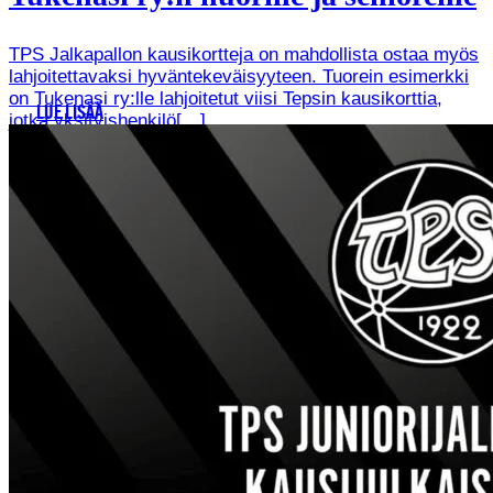
TPS Jalkapallon kausikortteja on mahdollista ostaa myös
lahjoitettavaksi hyväntekeväisyyteen. Tuorein esimerkki
on Tukenasi ry:lle lahjoitetut viisi Tepsin kausikorttia,
LUE LISÄÄ
jotka yksityishenkilö[…]