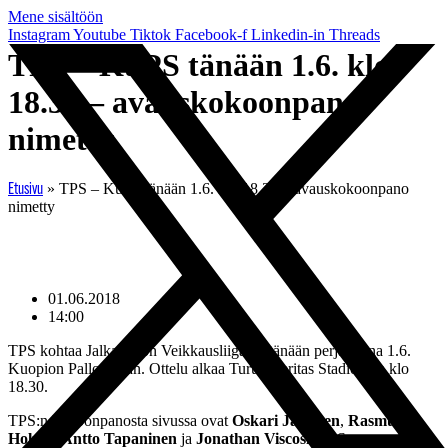
Mene sisältöön
Instagram
Youtube
Tiktok
Facebook-f
Linkedin-in
Threads
TPS – KuPS tänään 1.6. klo
18.30 – avauskokoonpano
nimetty
»
TPS – KuPS tänään 1.6. klo 18.30 – avauskokoonpano
Etusivu
nimetty
01.06.2018
14:00
TPS kohtaa Jalkapallon Veikkausliigassa tänään perjantaina 1.6.
Kuopion Palloseuran. Ottelu alkaa Turun Veritas Stadionilla klo
18.30.
TPS:n kokoonpanosta sivussa ovat
Oskari Jakonen
,
Rasmus
Holma
,
Antto Tapaninen
ja
Jonathan Viscosi
. TPS:n