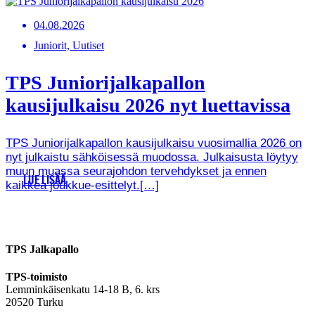
04.08.2026
Juniorit, Uutiset
TPS Juniorijalkapallon
kausijulkaisu 2026 nyt luettavissa
TPS Juniorijalkapallon kausijulkaisu vuosimallia 2026 on
nyt julkaistu sähköisessä muodossa. Julkaisusta löytyy
muun muassa seurajohdon tervehdykset ja ennen
LUE LISÄÄ
kaikkea joukkue-esittelyt.[…]
TPS Jalkapallo
TPS-toimisto
Lemminkäisenkatu 14-18 B, 6. krs
20520 Turku