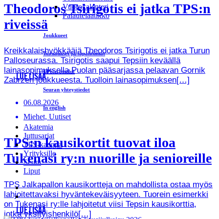
Theodoros Tsirigotis ei jatka TPS:n
Vuorokalenteri
Palautelaatikko
riveissä
Joukkueet
Kreikkalaishyökkääjä Theodoros Tsirigotis ei jatka Turun
Turnaukset ja tapahtumat
Palloseurassa. Tsirigotis saapui Tepsiin keväällä
lainasopimuksella Puolan pääsarjassa pelaavan Gornik
TPS:n ottelut
LUE LISÄÄ
Zabrzen joukkueesta. Tuolloin lainasopimuksen[…]
Seuran yhteystiedot
06.08.2026
In english
Miehet, Uutiset
Akatemia
Juttusarjat
TPS:n kausikortit tuovat iloa
TPS-kauppa
Yrityksille
Tukenasi ry:n nuorille ja senioreille
Seura
Liput
TPS Jalkapallon kausikortteja on mahdollista ostaa myös
lahjoitettavaksi hyväntekeväisyyteen. Tuorein esimerkki
on Tukenasi ry:lle lahjoitetut viisi Tepsin kausikorttia,
LUE LISÄÄ
jotka yksityishenkilö[…]