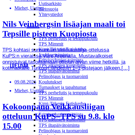
Uutisarkisto
Miehet, Uutiset
Tietosuoja
Yhteystiedot
Nils Veinbergsin lisäajan maali toi
Toiminta
Tepsille pisteen Kuopiosta
TPS perhefutis ja temppukoulu
TPS Mimmit
Kimi-Tiikerin Futiskerho
TPS kohtasi sunnuntain Veikkausliiga-ottelussa
Joukkuetoiminta
KuPS:n vieraissa Väre Areenalla. Mustavalkoiset
Erityisryhmien toiminta
onnistuivat tasoittamaan ottelun aivan viime hetkillä, ja
TPS aikuisten kuntofutis
LUE LISÄÄ
kotimatkalle Turkuun lähdettiin 1–1-pistejaon jälkeen.[…]
TPS iltapäivätoiminta
Pelinohjaus ja tuomarointi
09.08.2026
Koulutukset
Turnaukset ja tapahtumat
Miehet, Uutiset
TPS perhefutis ja temppukoulu
TPS Mimmit
Kimi-Tiikerin Futiskerho
Kokoonpano Veikkausliigan
Joukkuetoiminta
otteluun KuPS–TPS su 9.8. klo
Erityisryhmien toiminta
TPS aikuisten kuntofutis
15.00
TPS iltapäivätoiminta
Pelinohjaus ja tuomarointi