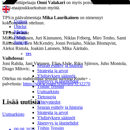
keskikenttäpelaaja
Onni Valakari
on myös poissa kokoonpanosta
U19-maajoukkuekutsun myötä.
TPS:n päävalmentaja
Mika Laurikainen
on nimennyt
Uutiset
kokoonpanon otteluun.
Ottelut
Miehet
TPS:n avaus:
Naiset
Miikka Mujunen, Juri Kinnunen, Niklas Friberg, Miro Tenho, Sami
Juniorit
Rähmönen, Ben McKendry, Jonni Peräaho, Niklas Blomqvist,
Aleksi Ristola, Joakim Latonen, Mika Ääritalo.
TPS
Vaihdossa:
Joni Rahila, Jani Virtanen, Elias Ahde, Riku Sjöroos, Juho Montola,
Seuran esittely ja historia
Drago Milovic.
Strategia ja arvot
Yhdistyksen säännöt
Ottelua on mahdollista seurata suorana Ruutu+ -
Jäsenyys ja jäsenehdot
palvelusta:
https://www.ruutu.fi/stream/3232270
Töihin Tepsiin
Uutisarkisto
Tietosuoja
Lisää uutisia
Yhteystiedot
Seuran esittely ja historia
Strategia ja arvot
Uutisarkisto
Yhdistyksen säännöt
Jäsenyys ja jäsenehdot
Töihin Tepsiin
09.08.2026