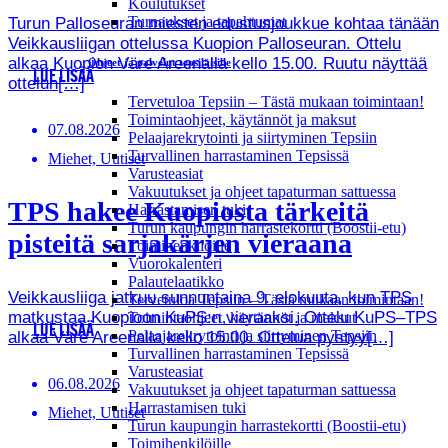
Koulutukset
Turnaukset ja tapahtumat
Turun Palloseuran miesten edustusjoukkue kohtaa tänään
Veikkausliigan ottelussa Kuopion Palloseuran. Ottelu
alkaa Kuopion Väre Areenalla kello 15.00. Ruutu näyttää
Ohjeet ja palvelut tepsiläisille
LUE LISÄÄ
ottelun[…]
Tervetuloa Tepsiin – Tästä mukaan toimintaan!
Toimintaohjeet, käytännöt ja maksut
07.08.2026
Pelaajarekrytointi ja siirtyminen Tepsiin
Turvallinen harrastaminen Tepsissä
Miehet, Uutiset
Varusteasiat
Vakuutukset ja ohjeet tapaturman sattuessa
TPS hakee Kuopiosta tärkeitä
Harrastamisen tuki
Turun kaupungin harrastekortti (Boostii-etu)
pisteitä sarjakärjen vieraana
Toimihenkilöille
Vuorokalenteri
Palautelaatikko
Veikkausliiga jatkuu sunnuntaina 9. elokuuta, kun TPS
Tervetuloa Tepsiin – Tästä mukaan toimintaan!
matkustaa Kuopioon KuPS:n vieraaksi. Ottelu KuPS–TPS
Toimintaohjeet, käytännöt ja maksut
LUE LISÄÄ
Pelaajarekrytointi ja siirtyminen Tepsiin
alkaa Väre Areenalla kello 15.00. Ottelua pystyy[…]
Turvallinen harrastaminen Tepsissä
Varusteasiat
06.08.2026
Vakuutukset ja ohjeet tapaturman sattuessa
Harrastamisen tuki
Miehet, Uutiset
Turun kaupungin harrastekortti (Boostii-etu)
Toimihenkilöille