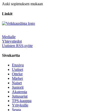
Auki sopimuksen mukaan
Linkit
Medialle
Yhteystiedot
Uutisten RSS-syöte
Sivukartta
Etusivu
Uutiset
Ottelut
Miehet
Naiset
Juniorit
Akatemia
Juttusarjat
TPS-kauppa
Yrityksille
Seura