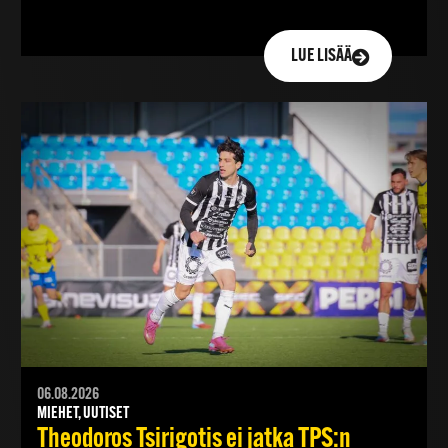
LUE LISÄÄ
06.08.2026
MIEHET, UUTISET
Theodoros Tsirigotis ei jatka TPS:n