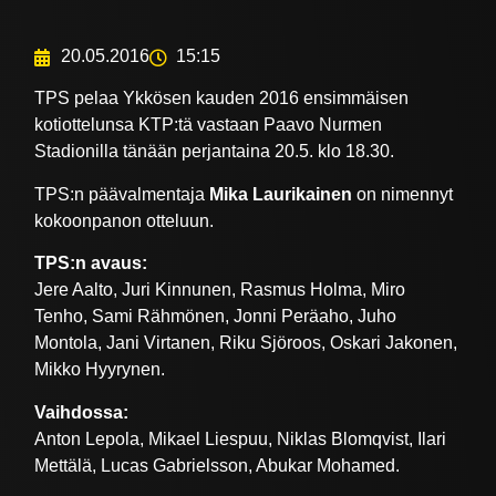
20.05.2016
15:15
TPS pelaa Ykkösen kauden 2016 ensimmäisen
kotiottelunsa KTP:tä vastaan Paavo Nurmen
Stadionilla tänään perjantaina 20.5. klo 18.30.
TPS:n päävalmentaja
Mika Laurikainen
on nimennyt
kokoonpanon otteluun.
TPS:n avaus:
Jere Aalto, Juri Kinnunen, Rasmus Holma, Miro
Tenho, Sami Rähmönen, Jonni Peräaho, Juho
Montola, Jani Virtanen, Riku Sjöroos, Oskari Jakonen,
Mikko Hyyrynen.
Vaihdossa:
Anton Lepola, Mikael Liespuu, Niklas Blomqvist, Ilari
Mettälä, Lucas Gabrielsson, Abukar Mohamed.