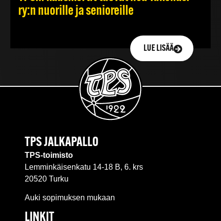
ry:n nuorille ja senioreille
LUE LISÄÄ
TPS JALKAPALLO
TPS-toimisto
Lemminkäisenkatu 14-18 B, 6. krs
20520 Turku
Auki sopimuksen mukaan
LINKIT