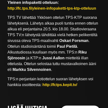
Yleinen infopaketti otteluun:
http://fc.tps.fi/yleinen-infopaketti-tps-ktp-otteluun
TPS TV lähettää Ykkösen ottelun TPS-KTP suorana
lähetyksenä. Lähetys alkaa puoli tuntia ennen ottelun
alkua eli perjantaina 20.5. klo 18.00. Studiovieraana
TPS TV:n lähetystä tähdittää vielä hetken pelikentiltä
sivussa oleva TPS-maalivahti
Oskari Forsman
.
Ottelun studioisäntänä toimii
Paul Pietilä
.
Alkustudiossa kuullaan myös mm. TPS:n
Riku
Sjöroosin
ja KTP:n
Jussi Aallon
mietteitä illan
ottelusta. Ottelun selostaa tuttu mustavalkoinen ääni
eli
Markku Silvennoinen
.
TPS:n perjantain kotiottelun suoran lähetyksen voi
hankkia osoitteesta:
http://fctps.kepit.tv/