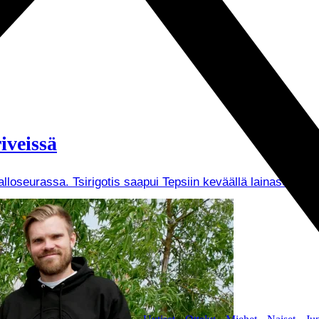
iveissä
Palloseurassa. Tsirigotis saapui Tepsiin keväällä lainasopi