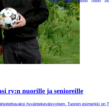
Uutiset
Ottelut
Miehet
Naiset
Jun
i ry:n nuorille ja senioreille
joitettavaksi hyväntekeväisyyteen. Tuorein esimerkki on Tuken