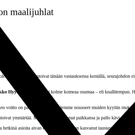
on maalijuhlat
uolellakin. Pelaajat antoivat tänään vastauksensa kentällä, seurajohdon 
kko Hyyrynen
, joka takoi kolme komeaa osumaa – eli knallitempun. 
nen voitto on pääasia ja se, että olemme nousseet muiden kyytiin mukaa
ntoivat ymmärtää. Myös JJK:lla oli omat paikkansa ja pallo kävi pariin 
eina hetkinä asioita aivan oikein. Joukkue on kasvanut taustavaikeuksien