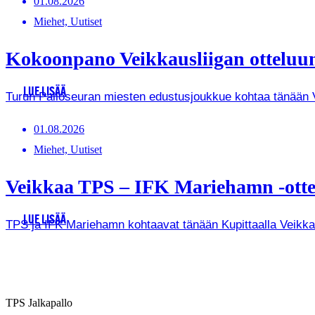
01.08.2026
Miehet, Uutiset
Kokoonpano Veikkausliigan otteluun
LUE LISÄÄ
Turun Palloseuran miesten edustusjoukkue kohtaa tänään Vei
01.08.2026
Miehet, Uutiset
Veikkaa TPS – IFK Mariehamn -ottel
LUE LISÄÄ
TPS ja IFK Mariehamn kohtaavat tänään Kupittaalla Veikkausl
TPS Jalkapallo