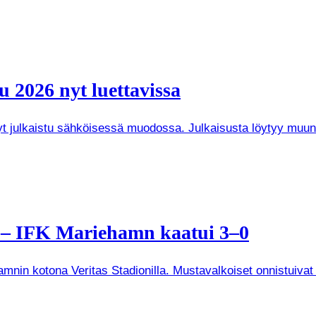
 2026 nyt luettavissa
 nyt julkaistu sähköisessä muodossa. Julkaisusta löytyy mu
a – IFK Mariehamn kaatui 3–0
mnin kotona Veritas Stadionilla. Mustavalkoiset onnistuivat