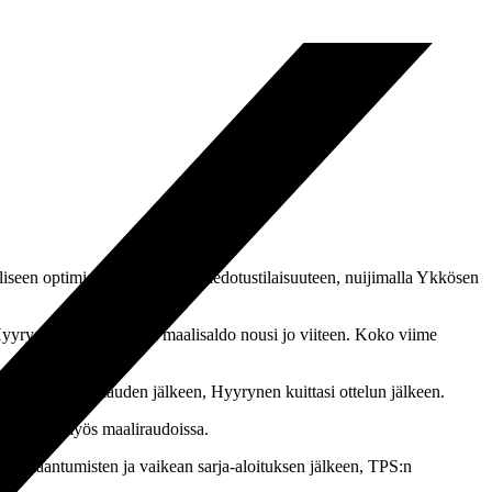
eiliseen optimismia huokuvaan tiedotustilaisuuteen, nuijimalla Ykkösen
Hyyrysen tämän kauden maalisaldo nousi jo viiteen. Koko viime
n vaikean alkukauden jälkeen, Hyyrynen kuittasi ottelun jälkeen.
otteeseen myös maaliraudoissa.
, loukkaantumisten ja vaikean sarja-aloituksen jälkeen, TPS:n