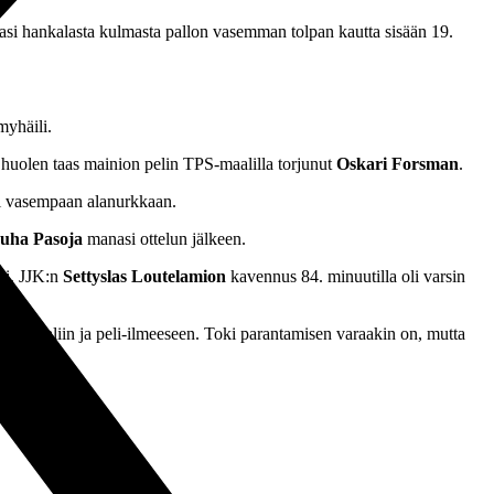
ittasi hankalasta kulmasta pallon vasemman tolpan kautta sisään 19.
myhäili.
ti huolen taas mainion pelin TPS-maalilla torjunut
Oskari Forsman
.
ti vasempaan alanurkkaan.
uha Pasoja
manasi ottelun jälkeen.
lli. JJK:n
Settyslas Loutelamion
kavennus 84. minuutilla oli varsin
ömoraaliin ja peli-ilmeeseen. Toki parantamisen varaakin on, mutta