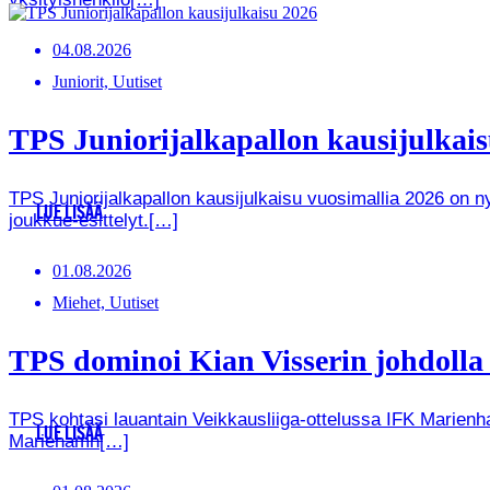
04.08.2026
Juniorit, Uutiset
TPS Juniorijalkapallon kausijulkaisu
TPS Juniorijalkapallon kausijulkaisu vuosimallia 2026 on
LUE LISÄÄ
joukkue-esittelyt.[…]
01.08.2026
Miehet, Uutiset
TPS dominoi Kian Visserin johdoll
TPS kohtasi lauantain Veikkausliiga-ottelussa IFK Marienha
LUE LISÄÄ
Mariehamn[…]