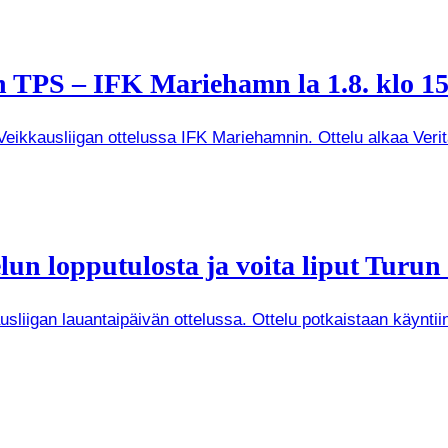
 TPS – IFK Mariehamn la 1.8. klo 15
kkausliigan ottelussa IFK Mariehamnin. Ottelu alkaa Veritas
un lopputulosta ja voita liput Turun
iigan lauantaipäivän ottelussa. Ottelu potkaistaan käyntiin 