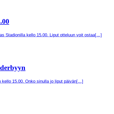
.00
 Stadionilla kello 15.00. Liput otteluun voit ostaa[…]
 derbyyn
kello 15.00. Onko sinulla jo liput päivän[…]