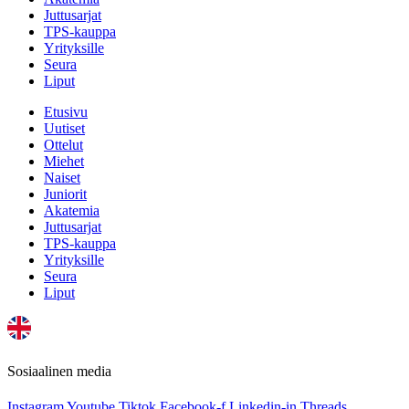
Juttusarjat
TPS-kauppa
Yrityksille
Seura
Liput
Etusivu
Uutiset
Ottelut
Miehet
Naiset
Juniorit
Akatemia
Juttusarjat
TPS-kauppa
Yrityksille
Seura
Liput
Sosiaalinen media
Instagram
Youtube
Tiktok
Facebook-f
Linkedin-in
Threads