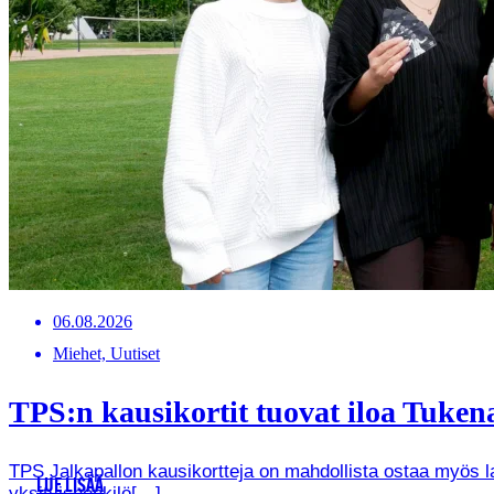
06.08.2026
Miehet, Uutiset
TPS:n kausikortit tuovat iloa Tukenas
TPS Jalkapallon kausikortteja on mahdollista ostaa myös lah
LUE LISÄÄ
yksityishenkilö[…]