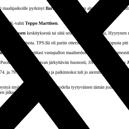
i maalipaikoille pyrkinyt
Ilari Mettälä
ui JJK:n alueelle oikealta ja ni
 ohi JJK-vahti
Teppo Marttisen
.
uri Kinnusen
keskityksestä tai siitä seuranneesta kulmasta, Hyyrynen 
vimmasti tasoitusta. TPS:llä oli pariin otteeseen onneakin ja lopusta pi
ukar Mohamed
niittasi vastapallon maalinedusruuhkan takaa komeas
. Puolustimme tänään aivan järkyttävän huonosti, JJK:n päävalmentaja
J
74. ja 79. minuutin kohdilla ja palkinnoksi tuli jo aiemmin mainittu kna
y pystyä myös palautumaan. Olen todella tyytyväinen tämän joukkueen ty
 jälkeen, Laurikainen päätti.