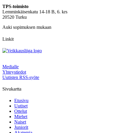
TPS-toimisto
Lemminkäisenkatu 14-18 B, 6. krs
20520 Turku
Auki sopimuksen mukaan
Linkit
Medialle
Yhteystiedot
Uutisten RSS-syöte
Sivukartta
Etusivu
Uutiset
Ottelut
Miehet
Naiset
Juniorit
Akatemia