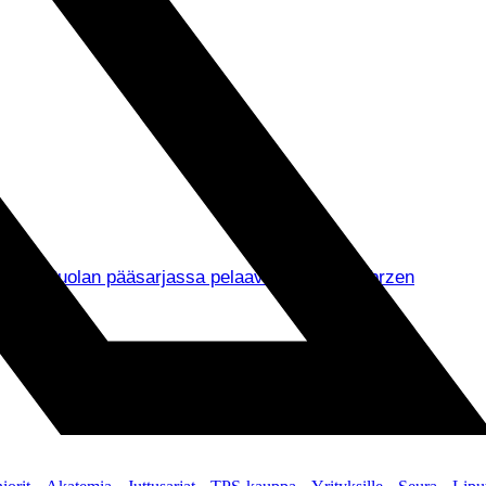
muksella Puolan pääsarjassa pelaavan Gornik Zabrzen