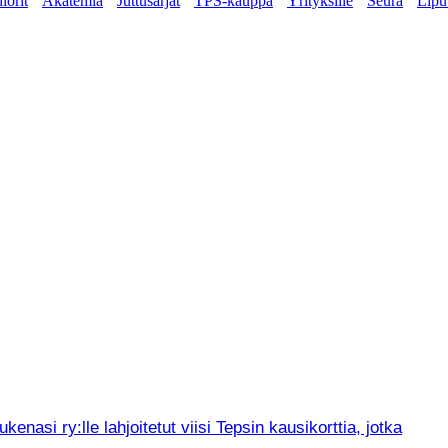
iorit
Akatemia
Juttusarjat
TPS-kauppa
Yrityksille
Seura
Lipu
asi ry:lle lahjoitetut viisi Tepsin kausikorttia, jotka