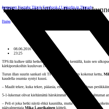
Mene
Instagram
TPS järjesti jälleen Paavolla kunn
Youtube
Tiktok
Facebook-f
Linkedin-in
Threads
sisältöön
»
TPS järjesti jälleen Paavolla kunnon maalijuhlat
Etusivu
08.06.2016
23:25
TPS:llä kulkee tällä hetkellä mukavasti, niin kentällä, kuin sen ulkop
kärkiporukoihin kuuluvan JJK:n peräti 5-1.
Turun illan suurin sankari oli TPS:n hyökkäyspään kokenut kettu,
Mi
kaudella osumia syntyi kuusi.
– Maalit tekee, kuka tekee, pääasia, että joku tekee. Kolmas peräkkäi
5-1-lukemat olivat kieltämättä härskimmät kuin mitä pelitapahtumat a
– Peli ei joka hetki näytä ehkä kauniilta, mutta taas tehtiin niinä oik
päävalmentaja
Mika Laurikainen
kiitteli.