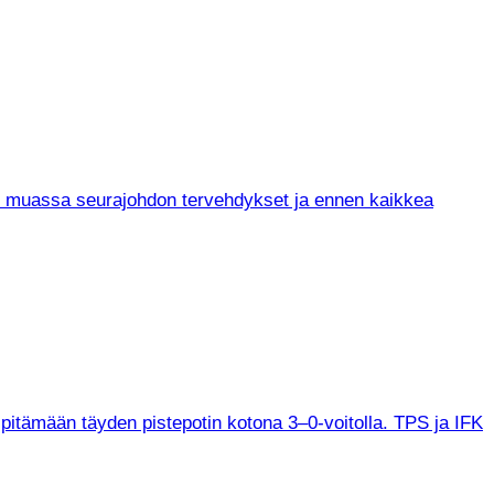
un muassa seurajohdon tervehdykset ja ennen kaikkea
 pitämään täyden pistepotin kotona 3–0-voitolla. TPS ja IFK