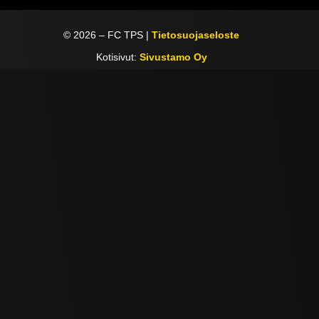
©
2026
– FC TPS |
Tietosuojaseloste
Kotisivut:
Sivustamo Oy