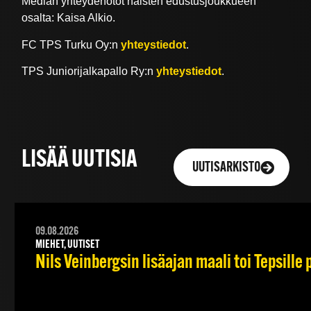
Median yhteydenotot naisten edustusjoukkueen
osalta: Kaisa Alkio.
FC TPS Turku Oy:n
yhteystiedot
.
TPS Juniorijalkapallo Ry:n
yhteystiedot
.
LISÄÄ UUTISIA
UUTISARKISTO
09.08.2026
MIEHET, UUTISET
Nils Veinbergsin lisäajan maali toi Tepsille