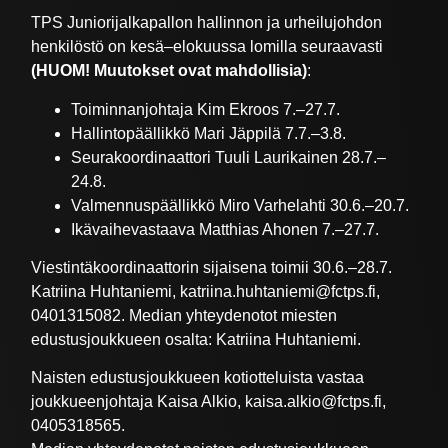
TPS Juniorijalkapallon hallinnon ja urheilujohdon
henkilöstö on kesä–elokuussa lomilla seuraavasti
(HUOM! Muutokset ovat mahdollisia)
:
Toiminnanjohtaja Kim Ekroos 7.–27.7.
Hallintopäällikkö Mari Jäppilä 7.7.–3.8.
Seurakoordinaattori Tuuli Laurikainen 28.7.–
24.8.
Valmennuspäällikkö Miro Varhelahti 30.6.–20.7.
Ikävaihevastaava Matthias Ahonen 7.–27.7.
Viestintäkoordinaattorin sijaisena toimii 30.6.–28.7.
Katriina Huhtaniemi, katriina.huhtaniemi@fctps.fi,
0401315082. Median yhteydenotot miesten
edustusjoukkueen osalta: Katriina Huhtaniemi.
Naisten edustusjoukkueen kotiotteluista vastaa
joukkueenjohtaja Kaisa Alkio, kaisa.alkio@fctps.fi,
0405318565.