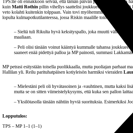
TPS:lle oli ennakkoon selvää, että tämän päivän peliä ei ollut varaa h
kuin
Matti Rothin
pillin vihellys saattelisi joukkueet tauolle. Lähe
veto kolahti kuitenkin tolppaan. Vain tovi myöhemmin
Riku Riski
oli
lopulta kulmapotkutilanteessa, jossa Riskin maalille toimittaman pallo
– Sieltä tuli Rikulta hyvä keksityspallo, joka muutti vähän matk
maaliaan.
– Peli olisi tänään voinut kääntyä kummalle tahansa joukkuee
saaneet enää pidettyä palloa ja MP painosti, summasi Lakkamäk
MP petrasi esitystään toisella puolikkaalla, mutta puoliajan parhaat ma
Hallilan yli. Reilu parituhatpäisen kotiyleisön harmiksi vieraiden
Lau
– Mielestäni peli oli hyvätasoinen ja -vauhtinen, mutta kaksi li
mutta se on sitten viimeistelykysyms, että kuka sen pallon laitt
– Yksilötasolla tänään nähtiin hyviä suorituksia. Esimerkiksi 
Lopputulos:
TPS – MP 1–1 (1–1)