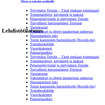
Ohjeet ja palvelut tepsiläisille
Tervetuloa Tepsiin – Tästä mukaan toimintaan!
Toimintaohjeet, käytännöt ja maksut
Pelaajarekrytointi ja siirtyminen Tepsiin
Turvallinen harrastaminen Tepsissä
Varusteasiat
Lehdistötilaisuus
Vakuutukset ja ohjeet tapaturman sattuessa
Harrastamisen tuki
Turun kaupungin harrastekortti (Boostii-etu)
Toimihenkilöille
Vuorokalenteri
Palautelaatikko
Tervetuloa Tepsiin – Tästä mukaan toimintaan!
Toimintaohjeet, käytännöt ja maksut
Pelaajarekrytointi ja siirtyminen Tepsiin
Turvallinen harrastaminen Tepsissä
Varusteasiat
Vakuutukset ja ohjeet tapaturman sattuessa
Harrastamisen tuki
Turun kaupungin harrastekortti (Boostii-etu)
Toimihenkilöille
Vuorokalenteri
Palautelaatikko