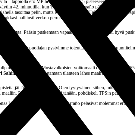
ävitä – tappiolla ero MP:hen olisi kasvanut 15 pisteeseen.
Mika Laurik
llä käytiin 42. minuutilla, kun TPS:n Kivikko Arraño pääsi laukomaan v
 lähellä tasoittaa pelin, mutta MP-vahti Honka-Hallila venytti nipin napi
n pukkasi hallitusti verkon perukoille toppari
Joonas Lakkamäki
.
alla suuntaa. Pääsin puskemaan vapaalta tontilta, ja siitä lähti hyvä pus
lle. Ensimmäisen puoliajan pystyimme toteuttamaan hyvin pelisuunnitel
i.
alipaikat loi silti TPS. Mustavalkoisten voittomaali oli erittäin lähell
ri Sahimaa
onnistui pelastamaan tilanteen lähes maaliviivalta.
säpistettä jäi tänään puuttumaan. Olen tyytyväinen siihen, miten lähdim
aa maaliin. Pienestä tämä oli kiinni tänään, pohdiskeli TPS:n päävalment
Joonas Lakkamäki ja Matias Kivikko Arraño pelasivat molemmat erinomais