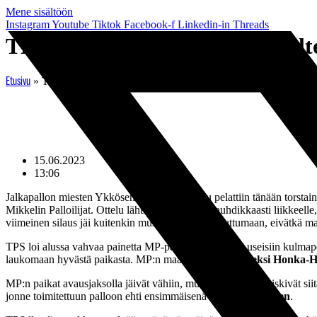
Mene sisältöön
Instagram
Youtube
Tiktok
Facebook-f
Linkedin-in
Threads
TPS ja MP tasasivat pisteet helte
»
TPS ja MP tasasivat pisteet helteisellä Veritas Stadionilla
Etusivu
15.06.2023
13:06
Jalkapallon miesten Ykkösen illan ainoa ottelu pelattiin tänään torst
Mikkelin Palloilijat. Ottelu lähti Tepsin osalta vauhdikkaasti liikkeell
viimeinen silaus jäi kuitenkin mustavalkoisilta puuttumaan, eivätkä maal
TPS loi alussa vahvaa painetta MP-päätyn, mikä johti useisiin kulmapo
laukomaan hyvästä paikasta. MP:n maalia vartioinut
Aleksi Honka-Ha
MP:n paikat avausjaksolla jäivät vähiin, mutta mikkeliläiset iskivät s
jonne toimitettuun palloon ehti ensimmäisenä
Väinö Vehkonen
.