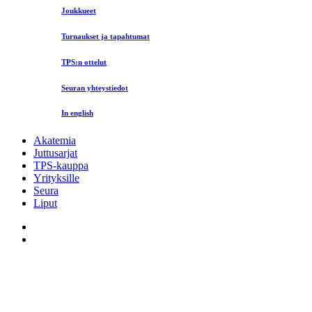
Joukkueet
Turnaukset ja tapahtumat
TPS:n ottelut
Seuran yhteystiedot
In english
Akatemia
Juttusarjat
TPS-kauppa
Yrityksille
Seura
Liput