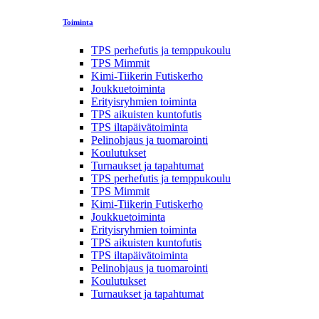
Toiminta
TPS perhefutis ja temppukoulu
TPS Mimmit
Kimi-Tiikerin Futiskerho
Joukkuetoiminta
Erityisryhmien toiminta
TPS aikuisten kuntofutis
TPS iltapäivätoiminta
Pelinohjaus ja tuomarointi
Koulutukset
Turnaukset ja tapahtumat
TPS perhefutis ja temppukoulu
TPS Mimmit
Kimi-Tiikerin Futiskerho
Joukkuetoiminta
Erityisryhmien toiminta
TPS aikuisten kuntofutis
TPS iltapäivätoiminta
Pelinohjaus ja tuomarointi
Koulutukset
Turnaukset ja tapahtumat