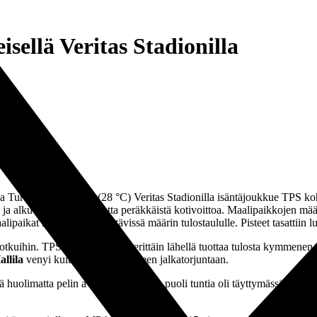
isellä Veritas Stadionilla
aina Turussa. Helteisellä (28 °C) Veritas Stadionilla isäntäjoukkue TPS 
e, ja alku lupailikin kolmatta peräkkäistä kotivoittoa. Maalipaikkojen mää
ipaikat realisoituneet riittävissä määrin tulostaululle. Pisteet tasattiin 
tkuihin. TPS:n paineistus oli erittäin lähellä tuottaa tulosta kymmenen
llila
venyi kuitenkin erinomaiseen jalkatorjuntaan.
iitä huolimatta pelin avausmaalin. Kun puoli tuntia oli täyttymässä, pä