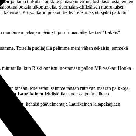
aisen
johtama turkulaisjoukkue jahtasikin vimmatusti tasoitusta, ennen
apaapotkua boksin ulkopuolelta. Suomalais-chileläisen nuorukaisen
n kätensä TPS-konkarin puskun tielle. Tepsin tasoitusjahti palkittiin
ku muutaman pelaajan pään yli juuri riman alle, kertasi ”Lakkis”
maamme. Toisella puoliajalla pelimme meni vähän sekaisin, emmekä
ä 55. minuutilla, kun Riski onnistui nostamaan pallon MP-veskari Honka-
me peliin tänään. Mielestäni saimme tänään riittävän määrän paikkoja,
aja
Mika Laurikainen
lehdistötilaisuudessa pelin jälkeen.
esti tänään, kehaisi päävalmentaja Laurikainen laitapelaajiaan.