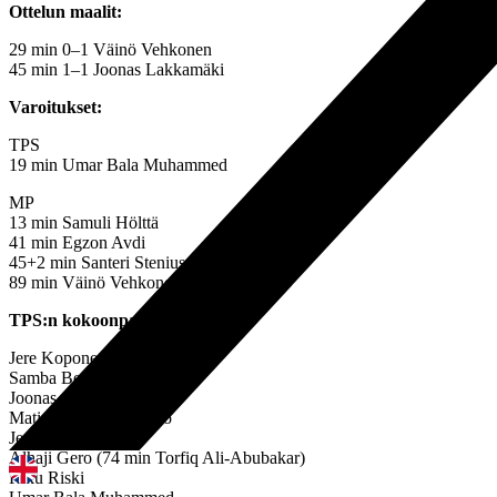
Ottelun maalit:
29 min 0–1 Väinö Vehkonen
45 min 1–1 Joonas Lakkamäki
Varoitukset:
TPS
19 min Umar Bala Muhammed
MP
13 min Samuli Hölttä
41 min Egzon Avdi
45+2 min Santeri Stenius
89 min Väinö Vehkonen
TPS:n kokoonpano:
Jere Koponen (MV, C)
Samba Benga
Joonas Sundman
Matias Kivikko Arraño
Jesper Karlsson
Alhaji Gero (74 min Torfiq Ali-Abubakar)
Riku Riski