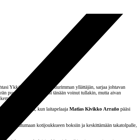
kohtasi Ykkösen alkukauden suurimman yllättäjän, sarjaa johtavan
rän puolesta sellainen olisi tänään voinut tullakin, mutta aivan
lukemin 1–1.
 minuutin kohdalla, kun laitapelaaja
Matias Kivikko Arraño
pääsi
äsi MP murtautumaan kotijoukkueen boksiin ja keskittämään takatolpalle,