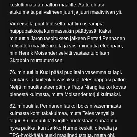
keskitti matalan pallon maalille. Aalto ohjasi
etukulmalta pelivälineen juuri ja juuri maaliviivan yli.
Viimeisellä puolituntisella nähtiin useampia
huippupaikkoja kummassakin päädyssä. Kaksi
minuuttia Jaron tasoituksen jälkeen Petteri Pennanen
kolisutteli maalikehikoita ja viisi minuuttia eteenpäin,
niin Henrik Moisander selvitti vastaantulollaan
Skrabbin murtautumisen.
76. minuutilla Kuqi pääsi puolittain vasemmalta läpi.
Laukaus jäi kuitenkin vaisuksi ja Teles nappasi pallon.
Neljä minuuttia eteenpäin ja Papa Niang laukoi kovaa
pienestä kulmasta, mutta Moisander torjui kulmaksi.
82. minuutilla Pennanen laukoi boksin vasemmasta
kulmasta kohti takakulmaa, mutta Teles venytti ja
torjui. 86. minuutilla Kuqille puolestaan siunaantui
hyvä paikka, kun Jarkko Hurme keskitti oikealta ja
TPS-hyökkääjä puski maalinedustalta, mutta ohi.