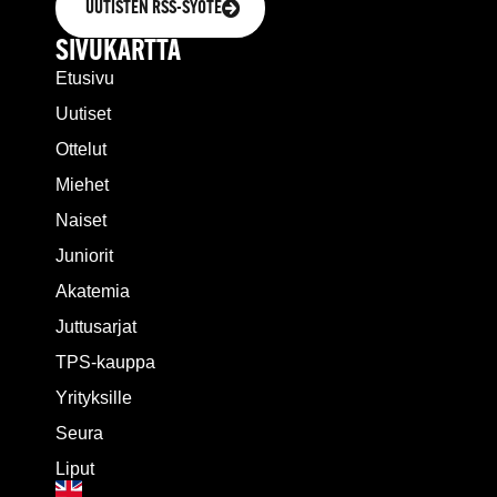
UUTISTEN RSS-SYÖTE
SIVUKARTTA
Etusivu
Uutiset
Ottelut
Miehet
Naiset
Juniorit
Akatemia
Juttusarjat
TPS-kauppa
Yrityksille
Seura
Liput