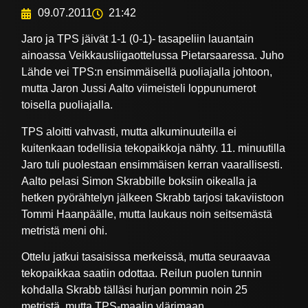
09.07.2011
21:42
Jaro ja TPS jäivät 1-1 (0-1)- tasapeliin lauantain
ainoassa Veikkausliigaottelussa Pietarsaaressa. Juho
Lähde vei TPS:n ensimmäisellä puoliajalla johtoon,
mutta Jaron Jussi Aalto viimeisteli loppunumerot
toisella puoliajalla.
TPS aloitti vahvasti, mutta alkuminuuteilla ei
kuitenkaan todellisia tekopaikkoja nähty. 11. minuutilla
Jaro tuli puolestaan ensimmäisen kerran vaarallisesti.
Aalto pelasi Simon Skrabbille boksiin oikealla ja
hetken pyörähtelyn jälkeen Skrabb tarjosi takaviistoon
Tommi Haanpäälle, mutta laukaus noin seitsemästä
metristä meni ohi.
Ottelu jatkui tasaisissa merkeissä, mutta seuraavaa
tekopaikkaa saatiin odottaa. Reilun puolen tunnin
kohdalla Skrabb tälläsi hurjan pommin noin 25
metristä, mutta TPS-maalin ylärimaan.