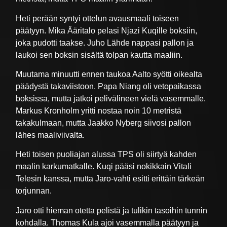
Heti perään syntyi ottelun avausmaali toiseen
päätyyn. Mika Ääritalo pelasi Njazi Kuqille boksiin,
joka pudotti taakse. Juho Lähde nappasi pallon ja
laukoi sen boksin sisältä tolpan kautta maaliin.
Muutama minuutti ennen taukoa Aalto syötti oikealta
päädystä takaviistoon. Papa Niang oli vetopaikassa
boksissa, mutta jatkoi pelivälineen vielä vasemmalle.
Markus Kronholm yritti nostaa noin 10 metristä
takakulmaan, mutta Jaakko Nyberg siivosi pallon
lähes maaliviivalta.
Heti toisen puoliajan alussa TPS oli siirtyä kahden
maalin karkumatkalle. Kuqi pääsi nokikkain Vitali
Telesin kanssa, mutta Jaro-vahti esitti erittäin tärkeän
torjunnan.
Jaro otti hieman otetta pelistä ja tulikin tasoihin tunnin
kohdalla. Thomas Kula ajoi vasemmalla päätyyn ja