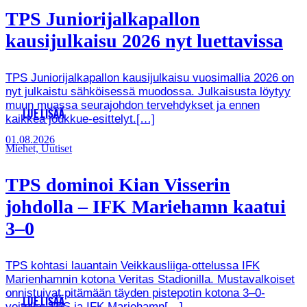
TPS Juniorijalkapallon
kausijulkaisu 2026 nyt luettavissa
TPS Juniorijalkapallon kausijulkaisu vuosimallia 2026 on
nyt julkaistu sähköisessä muodossa. Julkaisusta löytyy
muun muassa seurajohdon tervehdykset ja ennen
LUE LISÄÄ
kaikkea joukkue-esittelyt.[…]
01.08.2026
Miehet, Uutiset
TPS dominoi Kian Visserin
johdolla – IFK Mariehamn kaatui
3–0
TPS kohtasi lauantain Veikkausliiga-ottelussa IFK
Marienhamnin kotona Veritas Stadionilla. Mustavalkoiset
onnistuivat pitämään täyden pistepotin kotona 3–0-
LUE LISÄÄ
voitolla. TPS ja IFK Mariehamn[…]