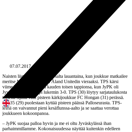
07.07.2017
15:51
Naisten liiga jatkuu TPS:n osalta lauantaina, kun joukkue matkailee
meritse Maarianhaminaan Åland Unitedin vieraaksi. TPS kärsi
viime kierroksella vasta kauden toisen tappionsa, kun JyPK oli
Jyväskylässä parempi lukemin 3-0. TPS (30) löytyy sarjataulukosta
toiselta sijalta vain pisteen kärkijoukkue FC Hongan (31) perässä.
PK-35 (29) puolestaan kyttää pisteen päässä Palloseurasta. TPS-
leiriä on vaivannut pieni kesäflunssa-aalto ja se saattaa verottaa
joukkueen kokoonpanoa.
– JyPK suojaa palloa hyvin ja me ei oltu Jyväskylässä ihan
parhaimmillamme. Kokonaisuudessa näyttää kuitenkin edelleen