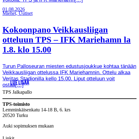
01.08.2026
Miehet, Uutiset
Kokoonpano Veikkausliigan
otteluun TPS – IFK Mariehamn la
1.8. klo 15.00
Turun Palloseuran miesten edustusjoukkue kohtaa tänään
Veikkausliigan ottelussa IFK Mariehamnin. Ottelu alkaa
Veritas Stadionilla kello 15.00. Liput otteluun voit
LUE LISÄÄ
ostaa[…]
TPS Jalkapallo
TPS-toimisto
Lemminkäisenkatu 14-18 B, 6. krs
20520 Turku
Auki sopimuksen mukaan
Linkit