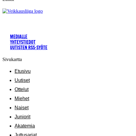
MEDIALLE
YHTEYSTIEDOT
UUTISTEN RSS-SYÖTE
Sivukartta
Etusivu
Uutiset
Ottelut
Miehet
Naiset
Juniorit
Akatemia
Juttusarjat