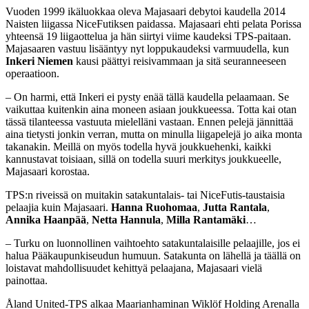
Vuoden 1999 ikäluokkaa oleva Majasaari debytoi kaudella 2014
Naisten liigassa NiceFutiksen paidassa. Majasaari ehti pelata Porissa
yhteensä 19 liigaottelua ja hän siirtyi viime kaudeksi TPS-paitaan.
Majasaaren vastuu lisääntyy nyt loppukaudeksi varmuudella, kun
Inkeri Niemen
kausi päättyi reisivammaan ja sitä seuranneeseen
operaatioon.
– On harmi, että Inkeri ei pysty enää tällä kaudella pelaamaan. Se
vaikuttaa kuitenkin aina moneen asiaan joukkueessa. Totta kai otan
tässä tilanteessa vastuuta mielelläni vastaan. Ennen pelejä jännittää
aina tietysti jonkin verran, mutta on minulla liigapelejä jo aika monta
takanakin. Meillä on myös todella hyvä joukkuehenki, kaikki
kannustavat toisiaan, sillä on todella suuri merkitys joukkueelle,
Majasaari korostaa.
TPS:n riveissä on muitakin satakuntalais- tai NiceFutis-taustaisia
pelaajia kuin Majasaari.
Hanna Ruohomaa
,
Jutta Rantala
,
Annika Haanpää
,
Netta Hannula
,
Milla Rantamäki
…
– Turku on luonnollinen vaihtoehto satakuntalaisille pelaajille, jos ei
halua Pääkaupunkiseudun humuun. Satakunta on lähellä ja täällä on
loistavat mahdollisuudet kehittyä pelaajana, Majasaari vielä
painottaa.
Åland United-TPS alkaa Maarianhaminan Wiklöf Holding Arenalla