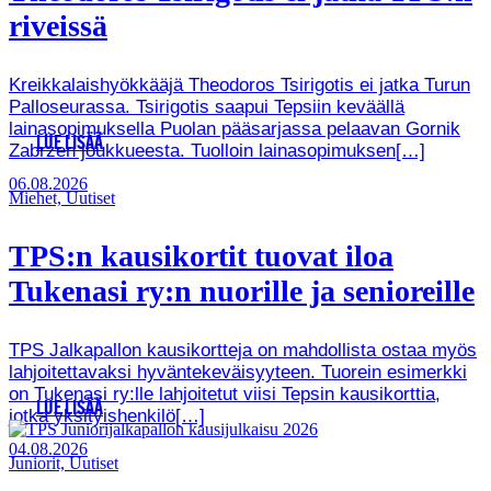
riveissä
Kreikkalaishyökkääjä Theodoros Tsirigotis ei jatka Turun
Palloseurassa. Tsirigotis saapui Tepsiin keväällä
lainasopimuksella Puolan pääsarjassa pelaavan Gornik
LUE LISÄÄ
Zabrzen joukkueesta. Tuolloin lainasopimuksen[…]
06.08.2026
Miehet, Uutiset
TPS:n kausikortit tuovat iloa
Tukenasi ry:n nuorille ja senioreille
TPS Jalkapallon kausikortteja on mahdollista ostaa myös
lahjoitettavaksi hyväntekeväisyyteen. Tuorein esimerkki
on Tukenasi ry:lle lahjoitetut viisi Tepsin kausikorttia,
LUE LISÄÄ
jotka yksityishenkilö[…]
04.08.2026
Juniorit, Uutiset