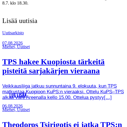
8.7. klo 18.30.
Lisää uutisia
Uutisarkisto
07.08.2026
Miehet, Uutiset
TPS hakee Kuopiosta tärkeitä
pisteitä sarjakärjen vieraana
Veikkausliiga jatkuu sunnuntaina 9. elokuuta, kun TPS
matkustaa Kuopioon KuPS:n vieraaksi. Ottelu KuPS–TPS
LUE LISÄÄ
alkaa Väre Areenalla kello 15.00. Ottelua pystyy[…]
06.08.2026
Miehet, Uutiset
Theodoros Tsirigotis ei jatka TPS:n