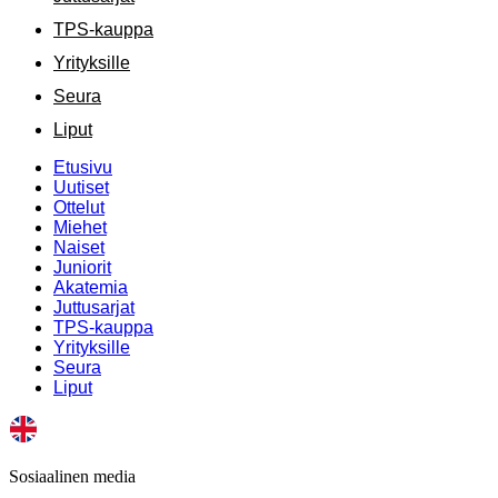
TPS-kauppa
Yrityksille
Seura
Liput
Etusivu
Uutiset
Ottelut
Miehet
Naiset
Juniorit
Akatemia
Juttusarjat
TPS-kauppa
Yrityksille
Seura
Liput
Sosiaalinen media