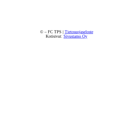
©
– FC TPS |
Tietosuojaseloste
Kotisivut:
Sivustamo Oy