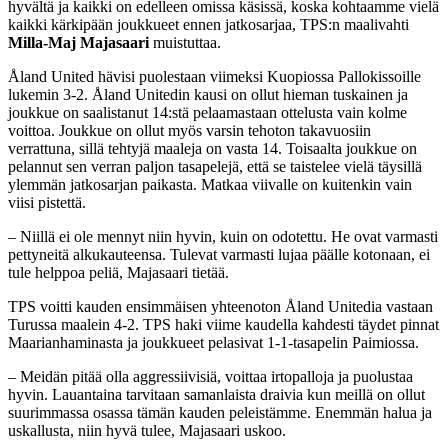
hyvältä ja kaikki on edelleen omissa käsissä, koska kohtaamme vielä
kaikki kärkipään joukkueet ennen jatkosarjaa, TPS:n maalivahti
Milla-Maj Majasaari
muistuttaa.
Åland United hävisi puolestaan viimeksi Kuopiossa Pallokissoille
lukemin 3-2. Åland Unitedin kausi on ollut hieman tuskainen ja
joukkue on saalistanut 14:stä pelaamastaan ottelusta vain kolme
voittoa. Joukkue on ollut myös varsin tehoton takavuosiin
verrattuna, sillä tehtyjä maaleja on vasta 14. Toisaalta joukkue on
pelannut sen verran paljon tasapelejä, että se taistelee vielä täysillä
ylemmän jatkosarjan paikasta. Matkaa viivalle on kuitenkin vain
viisi pistettä.
– Niillä ei ole mennyt niin hyvin, kuin on odotettu. He ovat varmasti
pettyneitä alkukauteensa. Tulevat varmasti lujaa päälle kotonaan, ei
tule helppoa peliä, Majasaari tietää.
TPS voitti kauden ensimmäisen yhteenoton Åland Unitedia vastaan
Turussa maalein 4-2. TPS haki viime kaudella kahdesti täydet pinnat
Maarianhaminasta ja joukkueet pelasivat 1-1-tasapelin Paimiossa.
– Meidän pitää olla aggressiivisiä, voittaa irtopalloja ja puolustaa
hyvin. Lauantaina tarvitaan samanlaista draivia kun meillä on ollut
suurimmassa osassa tämän kauden peleistämme. Enemmän halua ja
uskallusta, niin hyvä tulee, Majasaari uskoo.