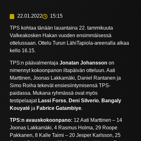
22.01.2022
15:15
TPS kohtaa tänään lauantaina 22. tammikuuta
Valkeakosken Hakan vuoden ensimmäisessä
ottelussaan. Ottelu Turun LähiTapiola-areenalla alkaa
kello 16.15.
TPS:n päävalmentaja
Jonatan Johansson
on
nimennyt kokoonpanon iltapäivän otteluun. Aati
Marttinen, Joonas Lakkamäki, Daniel Rantanen ja
Simo Roiha tekevät ensiesiintymisensä TPS-
paidassa. Mukana ryhmässä ovat myös
testipelaajat
Lassi Forss
,
Deni Silverio
,
Bangaly
Kouyaté
ja
Fabrice Gatambiye
.
TPS:n avauskokoonpano:
12 Aati Marttinen – 14
Joonas Lakkamäki, 4 Rasmus Holma, 29 Roope
Pakkanen, 8 Kalle Taimi – 20 Jesper Karlsson, 25