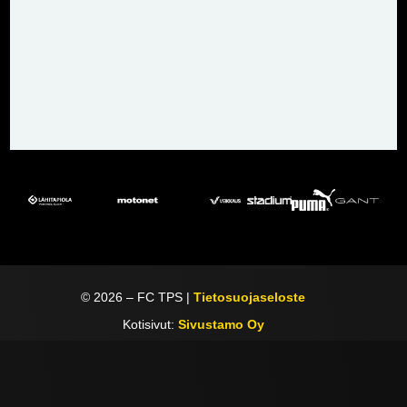
©
2026
– FC TPS |
Tietosuojaseloste
Kotisivut:
Sivustamo Oy