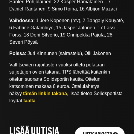
Santeri Pohjolainen, 22 Kasper Hämäläinen – 7
Daniel Rantanen, 9 Simo Roiha, 16 Albijon Muzaci
Vaihdossa:
1 Jere Koponen (mv), 2 Bangaly Kouyaté,
6 Fabrice Gatambiye, 15 Jasper Jalonen, 17 Lassi
Forss, 18 Deni Silverio, 19 Onnipekka Pajula, 28
Severi Pöysä
Poissa:
Juri Kinnunen (sairastelu), Olli Jakonen
Vallitsevien rajoitusten vuoksi ottelu pelataan
suljettujen ovien takana. TPS lähettää kuitenkin
ottelun suorana Solidsportin kautta. Ottelun
katsominen maksaa 8 euroa. Ottelulähetys
näkyy
tämän linkin takana
, lisää tietoa Solidsportista
löydät
täältä
.
LISÄÄ UUTISIA