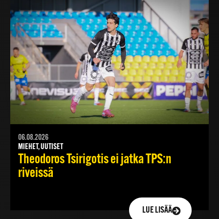
06.08.2026
MIEHET, UUTISET
Theodoros Tsirigotis ei jatka TPS:n
riveissä
LUE LISÄÄ