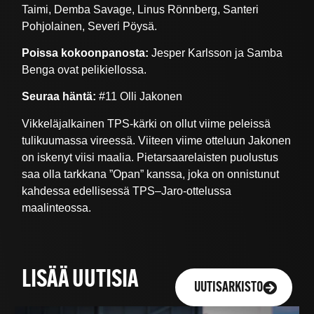
Taimi, Demba Savage, Linus Rönnberg, Santeri
Pohjolainen, Severi Pöysä.
Poissa kokoonpanosta:
Jesper Karlsson ja Samba
Benga ovat pelikiellossa.
Seuraa häntä:
#11
Olli Jakonen
Vikkeläjalkainen TPS-kärki on ollut viime peleissä
tulikuumassa vireessä. Viiteen viime otteluun Jakonen
on iskenyt viisi maalia. Pietarsaarelaisten puolustus
saa olla tarkkana ”Opan” kanssa, joka on onnistunut
kahdessa edellisessä TPS–Jaro-ottelussa
maalinteossa.
LISÄÄ UUTISIA
UUTISARKISTO