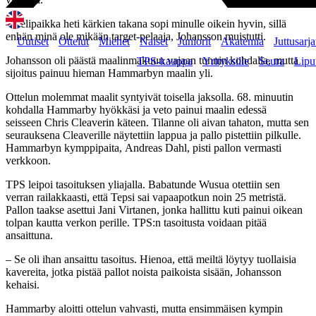
– Pelipaikka heti kärkien takana sopi minulle oikein hyvin, sillä
enhän minä ole mikään target-pelaaja, Johansson muistutti.
Uutiset
Ottelut
Miehet
Naiset
Juniorit
Akatemia
Juttusarja
Johansson oli päästä maalinmakuun vajaan tunnin kohdalla, mutta
TPS-kauppa
Yrityksille
Seura
Lipu
sijoitus painuu hieman Hammarbyn maalin yli.
Ottelun molemmat maalit syntyivät toisella jaksolla. 68. minuutin
kohdalla Hammarby hyökkäsi ja veto painui maalin edessä
seisseen Chris Cleaverin käteen. Tilanne oli aivan tahaton, mutta sen
seurauksena Cleaverille näytettiin lappua ja pallo pistettiin pilkulle.
Hammarbyn kymppipaita, Andreas Dahl, pisti pallon vermasti
verkkoon.
TPS leipoi tasoituksen yliajalla. Babatunde Wusua otettiin sen
verran railakkaasti, että Tepsi sai vapaapotkun noin 25 metristä.
Pallon taakse asettui Jani Virtanen, jonka hallittu kuti painui oikean
tolpan kautta verkon perille. TPS:n tasoitusta voidaan pitää
ansaittuna.
– Se oli ihan ansaittu tasoitus. Hienoa, että meiltä löytyy tuollaisia
kavereita, jotka pistää pallot noista paikoista sisään, Johansson
kehaisi.
Hammarby aloitti ottelun vahvasti, mutta ensimmäisen kympin