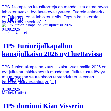
TPS Jalkapallon kausikortteja on mahdollista ostaa myös
lahjoitettavaksi hyväntekeväisyyteen. Tuorein esimerkki
on Tukenasi ry:lle lahjoitetut viisi Tepsin kausikorttia,
LUE LISÄÄ
jotka yksityishenkilö[…]
04.08.2026
Juniorit, Uutiset
TPS Juniorijalkapallon
kausijulkaisu 2026 nyt luettavissa
TPS Juniorijalkapallon kausijulkaisu vuosimallia 2026 on
nyt julkaistu sähköisessä muodossa. Julkaisusta löytyy
muun muassa seurajohdon tervehdykset ja ennen
LUE LISÄÄ
kaikkea joukkue-esittelyt.[…]
01.08.2026
Miehet, Uutiset
TPS dominoi Kian Visserin