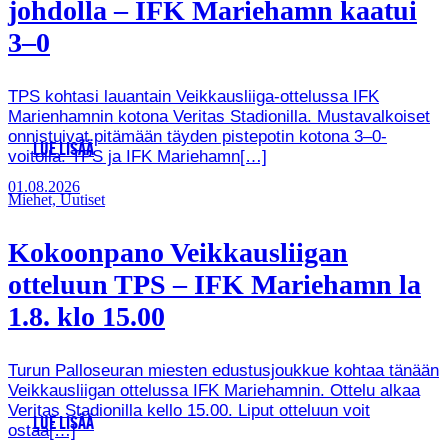
johdolla – IFK Mariehamn kaatui
3–0
TPS kohtasi lauantain Veikkausliiga-ottelussa IFK
Marienhamnin kotona Veritas Stadionilla. Mustavalkoiset
onnistuivat pitämään täyden pistepotin kotona 3–0-
LUE LISÄÄ
voitolla. TPS ja IFK Mariehamn[…]
01.08.2026
Miehet, Uutiset
Kokoonpano Veikkausliigan
otteluun TPS – IFK Mariehamn la
1.8. klo 15.00
Turun Palloseuran miesten edustusjoukkue kohtaa tänään
Veikkausliigan ottelussa IFK Mariehamnin. Ottelu alkaa
Veritas Stadionilla kello 15.00. Liput otteluun voit
LUE LISÄÄ
ostaa[…]