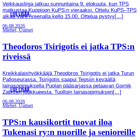
Veikkausliiga jatkuu sunnuntaina 9. elokuuta, kun TPS
matkustaa Kuopioon KuPS:n vieraaksi. Ottelu KuPS–TPS
LUE LISÄÄ
alkaa Väre Areenalla kello 15.00. Ottelua pystyy[…]
06.08.2026
Miehet, Uutiset
Theodoros Tsirigotis ei jatka TPS:n
riveissä
Kreikkalaishyökkääjä Theodoros Tsirigotis ei jatka Turun
Palloseurassa. Tsirigotis saapui Tepsiin keväällä
lainasopimuksella Puolan pääsarjassa pelaavan Gornik
LUE LISÄÄ
Zabrzen joukkueesta. Tuolloin lainasopimuksen[…]
06.08.2026
Miehet, Uutiset
TPS:n kausikortit tuovat iloa
Tukenasi ry:n nuorille ja senioreille