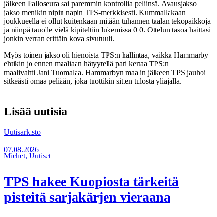
jälkeen Palloseura sai paremmin kontrollia peliinsä. Avausjakso
jakso menikin nipin napin TPS-merkkisesti. Kummallakaan
joukkueella ei ollut kuitenkaan mitään tuhannen taalan tekopaikkoja
ja niinpä tauolle vielä kipiteltiin lukemissa 0-0. Ottelun tasoa haittasi
jonkin verran erittäin kova sivutuuli.
Myös toinen jakso oli hienoista TPS:n hallintaa, vaikka Hammarby
ehtikin jo ennen maaliaan hätyytellä pari kertaa TPS:n
maalivahti Jani Tuomalaa. Hammarbyn maalin jälkeen TPS jauhoi
sitkeästi omaa peliään, joka tuottikin sitten tulosta yliajalla.
Lisää uutisia
Uutisarkisto
07.08.2026
Miehet, Uutiset
TPS hakee Kuopiosta tärkeitä
pisteitä sarjakärjen vieraana