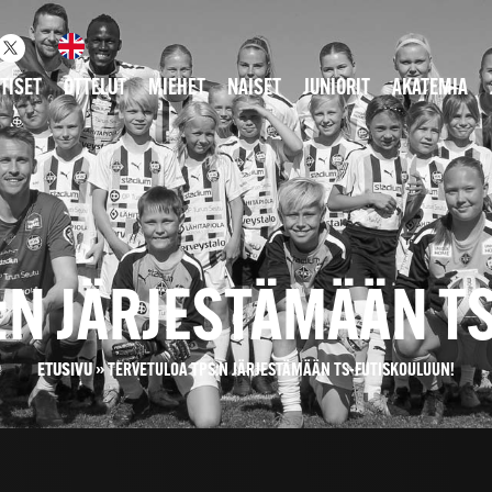
TISET
OTTELUT
MIEHET
NAISET
JUNIORIT
AKATEMIA
:N JÄRJESTÄMÄÄN T
ETUSIVU
»
TERVETULOA TPS:N JÄRJESTÄMÄÄN TS-FUTISKOULUUN!