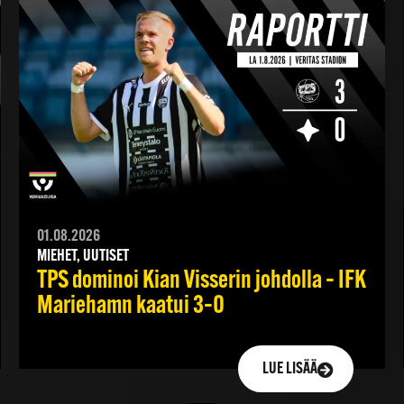
01.08.2026
MIEHET, UUTISET
TPS dominoi Kian Visserin johdolla – IFK
Mariehamn kaatui 3–0
LUE LISÄÄ