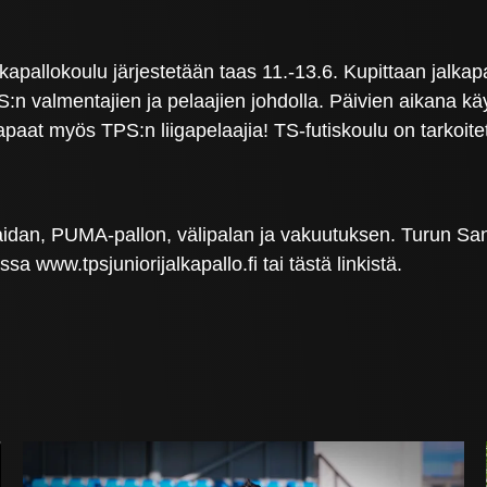
lkapallokoulu järjestetään taas 11.-13.6. Kupittaan jalkap
PS:n valmentajien ja pelaajien johdolla. Päivien aikana kä
at myös TPS:n liigapelaajia! TS-futiskoulu on tarkoitettu
dan, PUMA-pallon, välipalan ja vakuutuksen. Turun Sano
ww.tpsjuniorijalkapallo.fi tai tästä linkistä.