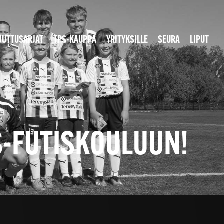
JUTTUSARJAT
TPS-KAUPPA
YRITYKSILLE
SEURA
LIPUT
S-FUTISKOULUUN!