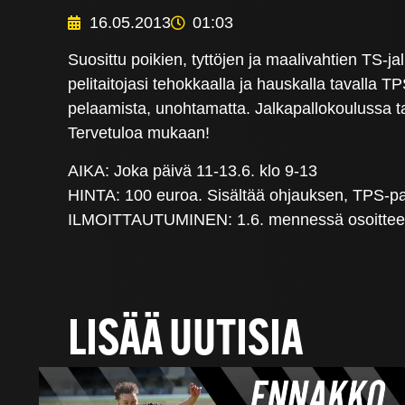
16.05.2013
01:03
Suosittu poikien, tyttöjen ja maalivahtien TS-ja
pelitaitojasi tehokkaalla ja hauskalla tavalla T
pelaamista, unohtamatta. Jalkapallokoulussa tapa
Tervetuloa mukaan!
AIKA: Joka päivä 11-13.6. klo 9-13
HINTA: 100 euroa. Sisältää ohjauksen, TPS-pai
ILMOITTAUTUMINEN: 1.6. mennessä osoitteessa w
LISÄÄ UUTISIA