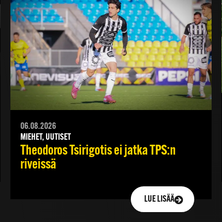
06.08.2026
MIEHET, UUTISET
Theodoros Tsirigotis ei jatka TPS:n
riveissä
LUE LISÄÄ