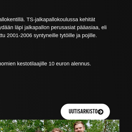
allokentillä. TS-jalkapallokoulussa kehität
ydään läpi jalkapallon perusasiat pääasiaa, eli
 2001-2006 syntyneille tytöille ja pojille.
mien kestotilaajille 10 euron alennus.
UUTISARKISTO