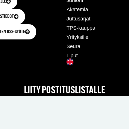
Juniorit
LLE
Akatemia
STIEDOT
Juttusarjat
TPS-kauppa
TEN RSS-SYÖTE
Yrityksille
Seura
Liput
LIITY POSTITUSLISTALLE