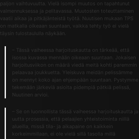
paljon vaihtuvuutta. Vielä isompi muutos on tapahtunut
valmennuksessa ja pelitavassa. Muutosten toteuttaminen
vaatii aikaa ja pitkäjänteistä työtä. Nuutisen mukaan TPS
on matkalla oikeaan suuntaan, vaikka tehty työ ei vielä
täysin tulostaululla näykään.
– Tässä vaiheessa harjoituskautta on tärkeää, että
isossa kuvassa mennään oikeaan suuntaan. Jokaisen
harjoitusviikon on määrä viedä meitä kohti paremmin
pelaavaa joukkuetta. Yleiskuva meidän pelissämme
on mennyt koko ajan ehjempään suuntaan. Pystymme
tekemään järkeviä asioita pidempiä pätkiä pelissä,
Nuutinen arvioi.
– Se on luonnollista tässä vaiheessa harjoituskautta ja
uutta prosessia, että pelaajien yhteistoiminta niillä
alueilla, missä tila- ja aikapaine on kaikkein
korkeimmillaan, ei ole vielä sillä tasolla millä