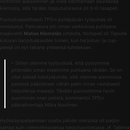
voittotilin aukeaminen jäi vielä odottamaan seuraavaa
kierrosta, sillä tänään lopputuloksena oli 0–0-tasapeli.
Puolustuspelillisesti TPS:n pyhäpäivän työpuhde oli
onnistunut. Palloseura piti oman verkkonsa puhtaana
maalivahti
Matias Niemelän
johdolla. Nollapeli oli Tepsille
kuluvan harjoituskauden toinen, kun harjoitus- ja cup-
pelejä on nyt takana yhteensä kahdeksan.
– Siihen olemme tyytyväisiä, että pystyimme
pitämään oman maalimme puhtaana tänään. Se on
ollut selkeä kehityskohde, sillä olemme aiemmissa
peleissä päästäneet vähän pelin virran vastaisesti
helpohkoja maaleja. Tänään puolustimme hyvin
suurimman osan pelistä, kommentoi TPS:n
päävalmentaja Miika Nuutinen.
Hyökkäyspelaamisen osalta päivän matsissa oli paljon
samaa kuin viimeviikkoisessa harjoitusottelussa JK Tallinna