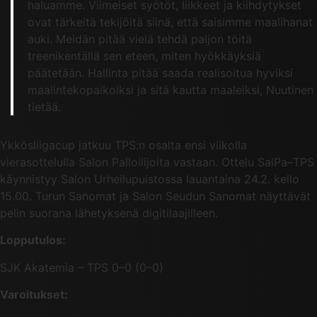
haluamme. Viimeiset syötöt, liikkeet ja kiihdytykset
ovat tärkeitä tekijöitä siinä, että saisimme maalihanat
auki. Meidän pitää vielä tehdä paljon töitä
treenikentällä sen eteen, miten hyökkäyksiä
päätetään. Hallinta pitää saada realisoitua hyviksi
maalintekopaikoiksi ja sitä kautta maaleiksi, Nuutinen
tietää.
Ykkösliigacup jatkuu TPS:n osalta ensi viikolla
vierasottelulla Salon Palloilijoita vastaan. Ottelu SalPa–TPS
käynnistyy Salon Urheilupuistossa lauantaina 24.2. kello
15.00. Turun Sanomat ja Salon Seudun Sanomat näyttävät
pelin suorana lähetyksenä digitilaajilleen.
Lopputulos:
SJK Akatemia – TPS 0–0 (0–0)
Varoitukset: