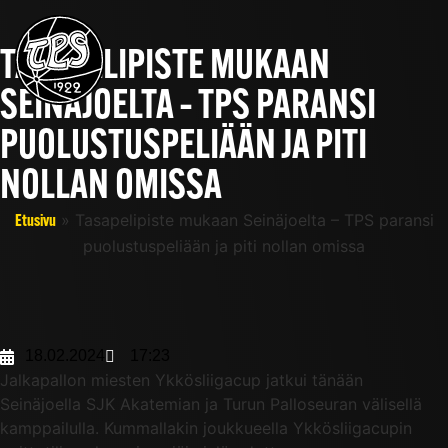
TASAPELIPISTE MUKAAN
SEINÄJOELTA – TPS PARANSI
PUOLUSTUSPELIÄÄN JA PITI
NOLLAN OMISSA
»
Tasapelipiste mukaan Seinäjoelta – TPS paransi
Etusivu
puolustuspeliään ja piti nollan omissa
18.02.2024
17:23
Jalkapallon miesten Ykkösliigacup jatkui tänään
Seinäjoella SJK Akatemian ja Turun Palloseuran välisellä
kamppailulla. Kummallakin joukkueella Ykkösliigacupin