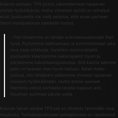
Kalevia vastaan. TPS pystyi rakentelemaan lupaavan
oloisia hyökkäyksiä, mutta viimeiset syötöt ja ratkaisut
eivät joukkueella ole vielä sellaisia, että aivan parhaan
tason maalipaikkoja saataisiin luotua.
– Peli-ilmeemme oli tänään kokonaisuudessaan ihan
hyvä. Pystyimme hallitsemaan ja kontrolloimaan aika
isoa osaa ottelusta. Varsinkin ensimmäisellä
puoliajalla klaarasimme kakkospallot hyvin ja
pärjäsimme kaksinkamppailuissa. Sitä kautta saimme
pelin virtauksen ihan hyvin haltuun. Kuten Kalev-
pelissä, niin tänäänkin pääsimme monesti lupaavan
oloisesti hyökkäämään, mutta emme saaneet
tilanteita vietyä parhaalla tavalla loppuun asti,
Nuutinen summasi päivän peliä.
Kuluvan talven aikana TPS:ssä on lähdetty tekemään isoa
muutosta. Turkulaisjoukkueen pelaajistossa on tapahtunut