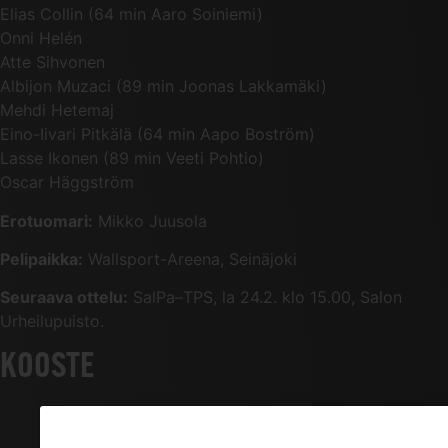
Elias Collin (64 min Aaro Soiniemi)
Onni Helén
Atte Sihvonen
Albijon Muzaci (89 min Joonas Lakkamäki)
Mehdi Hetemaj
Eino-Iivari Pitkälä (64 min Aapo Boström)
Lasse Ikonen (89 min Veeti Pohtio)
Oscar Häggström
Erotuomari:
Mikko Juusola
Pelipaikka:
Wallsport-Areena, Seinäjoki
Seuraava ottelu:
SalPa–TPS, la 24.2. klo 15.00, Salon
Urheilupuisto.
KOOSTE