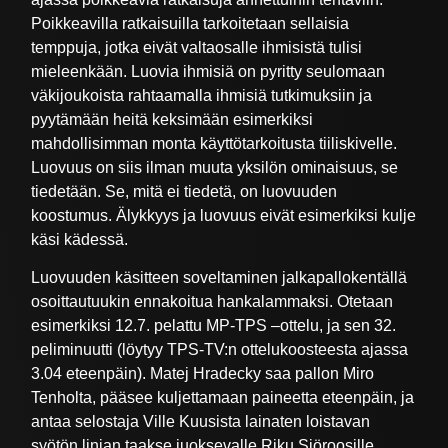
Poikkeavilla ratkaisuilla tarkoitetaan sellaisia
temppuja, jotka eivät valtaosalle ihmisistä tulisi
mieleenkään. Luovia ihmisiä on pyritty seulomaan
väkijoukoista rahtaamalla ihmisiä tutkimuksiin ja
pyytämään heitä keksimään esimerkiksi
mahdollisimman monta käyttötarkoitusta tiiliskivelle.
Luovuus on siis ilman muuta yksilön ominaisuus, se
tiedetään. Se, mitä ei tiedetä, on luovuuden
koostumus. Älykkyys ja luovuus eivät esimerkiksi kulje
käsi kädessä.
Luovuuden käsitteen soveltaminen jalkapallokentällä
osoittautuukin ennakoitua hankalammaksi. Otetaan
esimerkiksi 12.7. pelattu MP-TPS –ottelu, ja sen 32.
peliminuutti (löytyy TPS-TV:n ottelukoosteesta ajassa
3.04 eteenpäin). Matej Hradecky saa pallon Miro
Tenholta, pääsee kuljettamaan paineetta eteenpäin, ja
antaa selostaja Ville Kuusista lainaten loistavan
syötön linjan taakse juoksevalle Riku Sjöroosille.