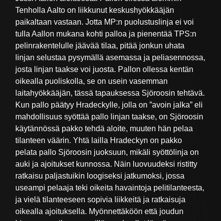
Tenholla Aalto on liikkunut keskushyökkääjän
paikaltaan vastaan. Jotta MP:n puolustuslinja ei voi
tulla Aallon mukana kohti palloa ja pienentää TPS:n
pelinrakentelulle jäävää tilaa, pitää jonkun uhata
linjan selustaa pysymällä asemassa ja peliasennossa,
josta linjan taakse voi juosta. Pallon ollessa kentän
oikealla puoliskolla, se on usein vasemman
laitahyökkääjän, tässä tapauksessa Sjöroosin tehtävä.
Kun pallo päätyy Hradeckylle, jolla on ”avoin jalka” eli
mahdollisuus syöttää pallo linjan taakse, on Sjöroosin
käytännössä pakko tehdä aloite, muuten hän pelaa
tilanteen väärin. Yhtä lailla Hradeckyn on pakko
pelata pallo Sjöroosin juoksuun, mikäli syöttölinja on
auki ja ajoitukset kunnossa. Näin luovuudeksi ristitty
ratkaisu paljastuikin loogiseksi jatkumoksi, jossa
useampi pelaaja teki oikeita havaintoja pelitilanteesta,
ja vielä tilanteeseen sopivia liikkeitä ja ratkaisuja
oikealla ajoituksella. Myönnettäköön että joudun