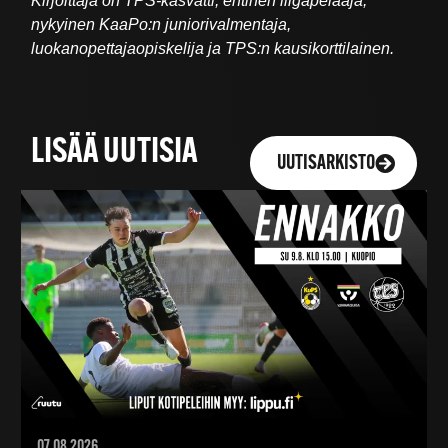
Kirjoittaja on TPS-kasvatti, entinen liigapelaaja,
nykyinen KaaPo:n juniorivalmentaja,
luokanopettajaopiskelija ja TPS:n kausikorttilainen.
LISÄÄ UUTISIA
UUTISARKISTO
07.08.2026