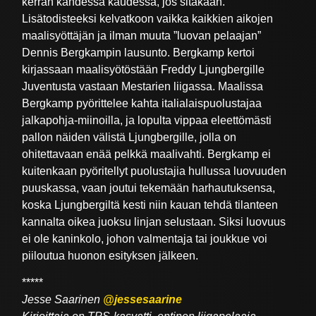
kerran kahdessa kaudessa, jos sitäkään.
Lisätodisteeksi kelvatkoon vaikka kaikkien aikojen
maalisyöttäjän ja ilman muuta ”luovan pelaajan”
Dennis Bergkampin lausunto. Bergkamp kertoi
kirjassaan maalisyötöstään Freddy Ljungbergille
Juventusta vastaan Mestarien liigassa. Maalissa
Bergkamp pyörittelee kahta italialaispuolustajaa
jalkapohja-miinoilla, ja lopulta vippaa eleettömästi
pallon näiden välistä Ljungbergille, jolla on
ohitettavaan enää pelkkä maalivahti. Bergkamp ei
kuitenkaan pyöritellyt puolustajia hullussa luovuuden
puuskassa, vaan joutui tekemään harhautuksensa,
koska Ljungbergiltä kesti niin kauan tehdä tilanteen
kannalta oikea juoksu linjan selustaan. Siksi luovuus
ei ole kaninkolo, johon valmentaja tai joukkue voi
piiloutua huonon esityksen jälkeen.
*****
Jesse Saarinen
@jessesaarine