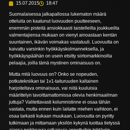
15.07.2015
18:47
Suomalaisessa jalkapallossa lukematon määrä
otteluita on kaatunut luovuuden puutteeseen,
enemmän pisteitä ansiokkaasti taistelleilta joukkueilta
valmentajiensa mukaan on vienyt ainoastaan kentän
suuntainen, ikävän voimakas vastatuuli. Luovuutta on
kaivattu varsinkin hyökkäyskolmanneksella, ja
hyökkäyspäähän on usein etsitty siirtomarkkinoilta
pelaajia, joilla tämä mystinen ominaisuus on.
Mutta mitä luovuus on? Onko se nopeuden,
potkutekniikan tai 1v1-taituruuden kaltainen
harjoiteltava ominaisuus, vai niitä kuuluisia
määrittelyn tavoittamattomissa olevia henkimaailman
juttuja? Valitettavasti kolumnistinne ei osaa tähän
vastata, mutta ennen kuin laitatte miehen vaihtoon, ei
osaa tarkasti kukaan muukaan. Luovuutta on pyritty
tutkimaan ja mittamaan yksilön kykynä tuottaa tietyssä
ajassa poikkeavia ratkaisuja annettuihin tehtäviin.