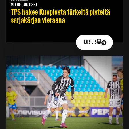
MIEHET, UUTISET
TPS hakee Kuopiosta tärkeitä pisteitä
sarjakärjen vieraana
LUE LISÄÄ