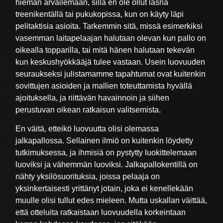
hieman arvailemaan, sillä en ole ollut läsnä
treenikentällä tai pukukopissa, kun on käyty läpi
pelitaktisia asioita. Tarkemmin sitä, missä esimerkiksi
vasemman laitapelaajan halutaan olevan kun pallo on
oikealla topparilla, tai mitä hänen halutaan tekevän
kun keskushyökkääjä tulee vastaan. Usein luovuuden
seuraukseksi julistamamme tapahtumat ovat kuitenkin
sovittujen asioiden ja mallien toteuttamista hyvällä
ajoituksella, ja riittävän havainnoin ja siihen
perustuvan oikean ratkaisun valitsemista.
En väitä, etteikö luovuutta olisi olemassa
jalkapallossa. Sellainen ilmiö on kuitenkin löydetty
tutkimuksessa, ja ihmisiä on pystytty luokittelemaan
luoviksi ja vähemmän luoviksi. Jalkapallokentillä on
nähty yksilösuorituksia, joissa pelaaja on
yksinkertaisesti yrittänyt jotain, joka ei kenellekään
muulle olisi tullut edes mieleen. Mutta uskallan väittää,
että otteluita ratkaistaan luovuudella korkeintaan