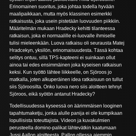
Erinomainen suoritus, joka johtaa todella hyvään
maalipaikkaan, mutta myös klassinen esimerkki
ratkaisusta, joka usein pistetään luovuuden piikkiin.
Määritelmän mukaan Hradecky kehitti tilanteessa
ratkaisun, joka ei normaalille ei-luovalle ihmiselle
tulisi mieleenkään. Luova ratkaisu oli seurausta Matej
Hradcekyn, yksilön, erinomaisuudesta. Tässä kohtaa
selitys ontuu, sillä TPS-kapteeni ei suinkaan ollut
ainoa tai edes ensimmäinen joka kyseisen ratkaisun
keksi. Kun syöttö lähtee liikkeelle, on Sjöroos jo
matkalla, joten alkuperäinen idea ratkaisuun on tullut
siis Sjöroosilta. Onko luova nero siis aloitteen tehnyt
Sjöroos, eikä syötön antanut Hradecky?
Todellisuudessa kyseessä on äärimmäisen looginen
tapahtumaketju, jonka alulle panija ei ole kumpikaan
lopullisista toteuttajista. Videon ja kuvakulmien
perusteella domino-palikat lähtevätkin kaatumaan
Jussi Aallon aloitteesta. Pallon ollessa aiemmin