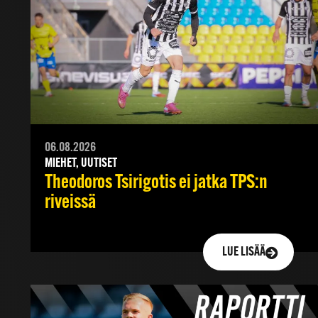
06.08.2026
MIEHET, UUTISET
Theodoros Tsirigotis ei jatka TPS:n
riveissä
LUE LISÄÄ