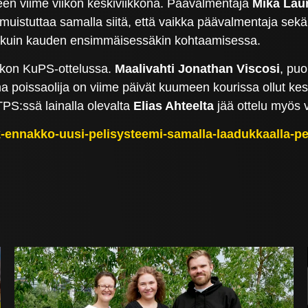
keen viime viikon keskiviikkona. Päävalmentaja
Mika Lau
än muistuttaa samalla siitä, että vaikka päävalmentaja sek
lla kuin kauden ensimmäisessäkin kohtaamisessa.
iikon KuPS-ottelussa.
Maalivahti Jonathan Viscosi
, puo
rma poissaolija on viime päivät kuumeen kourissa ollut ke
S:ssä lainalla olevalta
Elias Ahteelta
jää ottelu myös v
sjk-ennakko-uusi-pelisysteemi-samalla-laadukkaalla-pel