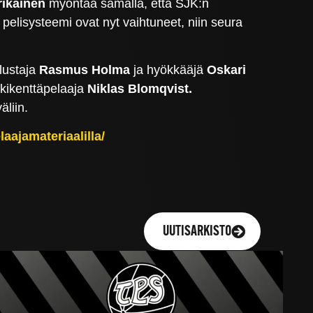
rikainen
myöntää samalla, että SJK:n
ä pelisysteemi ovat nyt vaihtuneet, niin seura
lustaja
Rasmus Holma
ja hyökkääjä
Oskari
skikenttäpelaaja
Niklas Blomqvist.
äliin.
aajamateriaalilla/
UUTISARKISTO