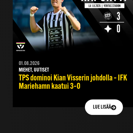
01.08.2026
MIEHET, UUTISET
TPS dominoi Kian Visserin johdolla – IFK
Mariehamn kaatui 3–0
LUE LISÄÄ