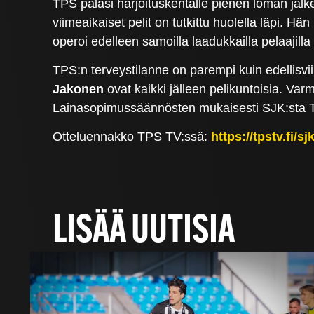
TPS palasi harjoituskentälle pienen loman jäl
viimeaikaiset pelit on tutkittu huolella läpi. H
operoi edelleen samoilla laadukkailla pelaaji
TPS:n terveystilanne on parempi kuin edellisv
Jakonen
ovat kaikki jälleen pelikuntoisia. Va
Lainasopimussäännösten mukaisesti SJK:sta TP
Otteluennakko TPS TV:ssä:
https://tpstv.fi/
LISÄÄ UUTISIA