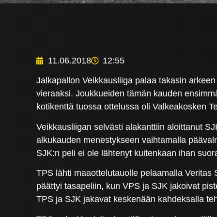
11.06.2018
12:55
Jalkapallon Veikkausliiga palaa takasin arkeen
vieraaksi. Joukkueiden tämän kauden ensimmäi
kotikenttä tuossa ottelussa oli Valkeakosken T
Veikkausliigan selvästi alakanttiin aloittanut
alkukauden menestykseen vaihtamalla pääval
SJK:n peli ei ole lähtenyt kuitenkaan ihan suo
TPS lähti maaottelutauolle pelaamalla Veritas 
päättyi tasapeliin, kun VPS ja SJK jakoivat pis
TPS ja SJK jakavat keskenään kahdeksalla tehd