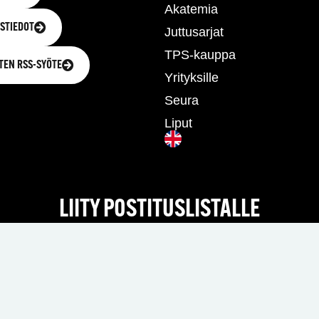
Akatemia
STIEDOT
Juttusarjat
TPS-kauppa
TEN RSS-SYÖTE
Yrityksille
Seura
Liput
LIITY POSTITUSLISTALLE