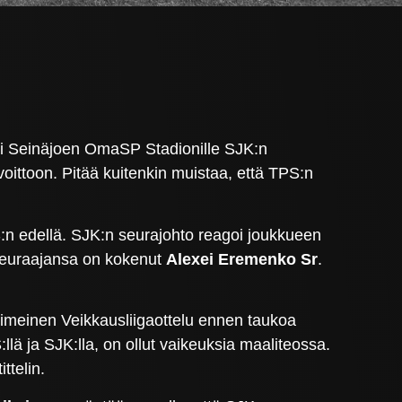
iksi Seinäjoen OmaSP Stadionille SJK:n
ittoon. Pitää kuitenkin muistaa, että TPS:n
S:n edellä. SJK:n seurajohto reagoi joukkueen
 seuraajansa on kokenut
Alexei Eremenko Sr
.
iimeinen Veikkausliigaottelu ennen taukoa
lä ja SJK:lla, on ollut vaikeuksia maaliteossa.
ttelin.