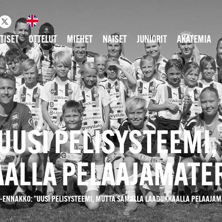
TISET
OTTELUT
MIEHET
NAISET
JUNIORIT
AKATEMIA
UUSI PELISYSTEEMI
ALLA PELAAJAMATER
K-ENNAKKO: ”UUSI PELISYSTEEMI, MUTTA SAMALLA LAADUKKAALLA PELAAJAM