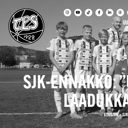
UU
SJK-ENNAKKO: ”
LAADUKKA
ETUSIVU
»
SJ