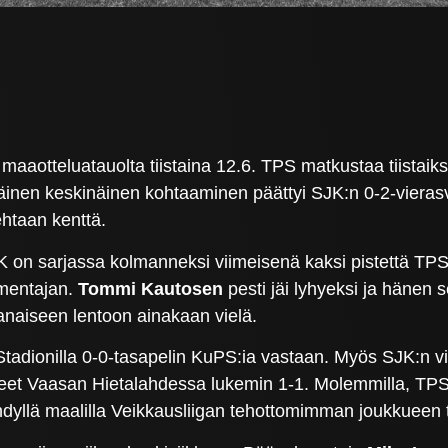
 maaotteluatauolta tiistaina 12.6. TPS matkustaa tiista
nen keskinäinen kohtaaminen päättyi SJK:n 0-2-vierasvo
ehtaan kenttä.
 SJK on sarjassa kolmanneksi viimeisenä kaksi pistettä TP
mentajan.
Tommi Kautosen
pesti jäi lyhyeksi ja hänen
ranaiseen lentoon ainakaan vielä.
Stadionilla 0-0-tasapelin KuPS:ia vastaan. Myös SJK:n v
teet Vaasan Hietalahdessa lukemin 1-1. Molemmilla, TPS:l
yllä maalilla Veikkausliigan tehottomimman joukkueen ti