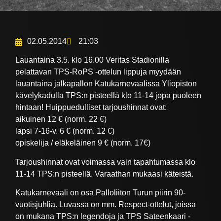
02.05.2014
21:03
Lauantaina 3.5. klo 16.00 Veritas Stadionilla
pelattavan TPS-RoPS -ottelun lippuja myydään
lauantaina jalkapallon Katukarnevaalissa Yliopiston
kävelykadulla TPS:n pisteellä klo 11-14 jopa puoleen
hintaan! Huippuedulliset tarjoushinnat ovat:
aikuinen 12 € (norm. 22 €)
lapsi 7-16-v. 6 € (norm. 12 €)
opiskelija / eläkeläinen 9 € (norm. 17€)
Tarjoushinnat ovat voimassa vain tapahtumassa klo
11-14 TPS:n pisteellä. Varaathan mukaasi käteistä.
Katukarnevaali on osa Palloliiton Turun piirin 90-
vuotisjuhlia. Luvassa on mm. Respect-ottelut, joissa
on mukana TPS:n legendoja ja TPS Sateenkaari -