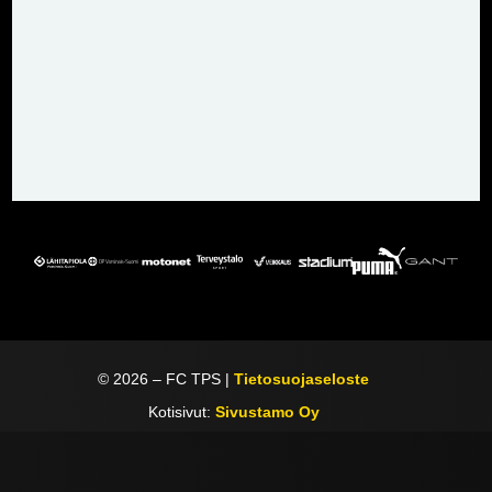
©
2026
– FC TPS |
Tietosuojaseloste
Kotisivut:
Sivustamo Oy