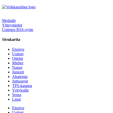
Medialle
Yhteystiedot
Uutisten RSS-syöte
Sivukartta
Etusivu
Uutiset
Ottelut
Miehet
Naiset
Juniorit
Akatemia
Juttusarjat
TPS-kauppa
Yrityksille
Seura
Liput
Etusivu
Uutiset