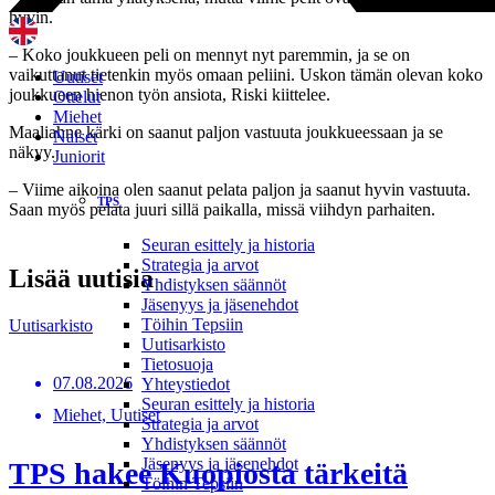
hyvin.
– Koko joukkueen peli on mennyt nyt paremmin, ja se on
vaikuttanut tietenkin myös omaan peliini. Uskon tämän olevan koko
Uutiset
joukkueen hienon työn ansiota, Riski kiittelee.
Ottelut
Miehet
Maaliahne kärki on saanut paljon vastuuta joukkueessaan ja se
Naiset
näkyy.
Juniorit
– Viime aikoina olen saanut pelata paljon ja saanut hyvin vastuuta.
TPS
Saan myös pelata juuri sillä paikalla, missä viihdyn parhaiten.
Seuran esittely ja historia
Strategia ja arvot
Lisää uutisia
Yhdistyksen säännöt
Jäsenyys ja jäsenehdot
Töihin Tepsiin
Uutisarkisto
Uutisarkisto
Tietosuoja
07.08.2026
Yhteystiedot
Seuran esittely ja historia
Miehet, Uutiset
Strategia ja arvot
Yhdistyksen säännöt
Jäsenyys ja jäsenehdot
TPS hakee Kuopiosta tärkeitä
Töihin Tepsiin