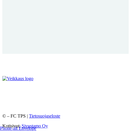
©
– FC TPS |
Tietosuojaseloste
Kotisivut:
Sivustamo Oy
Phone-alt
Envelope