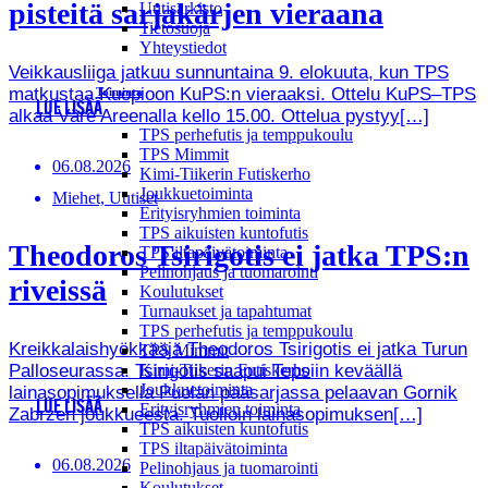
pisteitä sarjakärjen vieraana
Uutisarkisto
Tietosuoja
Yhteystiedot
Veikkausliiga jatkuu sunnuntaina 9. elokuuta, kun TPS
matkustaa Kuopioon KuPS:n vieraaksi. Ottelu KuPS–TPS
Toiminta
LUE LISÄÄ
alkaa Väre Areenalla kello 15.00. Ottelua pystyy[…]
TPS perhefutis ja temppukoulu
TPS Mimmit
06.08.2026
Kimi-Tiikerin Futiskerho
Joukkuetoiminta
Miehet, Uutiset
Erityisryhmien toiminta
TPS aikuisten kuntofutis
Theodoros Tsirigotis ei jatka TPS:n
TPS iltapäivätoiminta
Pelinohjaus ja tuomarointi
riveissä
Koulutukset
Turnaukset ja tapahtumat
TPS perhefutis ja temppukoulu
Kreikkalaishyökkääjä Theodoros Tsirigotis ei jatka Turun
TPS Mimmit
Kimi-Tiikerin Futiskerho
Palloseurassa. Tsirigotis saapui Tepsiin keväällä
Joukkuetoiminta
lainasopimuksella Puolan pääsarjassa pelaavan Gornik
LUE LISÄÄ
Erityisryhmien toiminta
Zabrzen joukkueesta. Tuolloin lainasopimuksen[…]
TPS aikuisten kuntofutis
TPS iltapäivätoiminta
06.08.2026
Pelinohjaus ja tuomarointi
Koulutukset