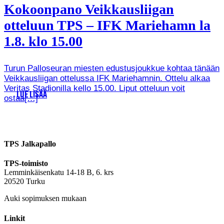
Kokoonpano Veikkausliigan
otteluun TPS – IFK Mariehamn la
1.8. klo 15.00
Turun Palloseuran miesten edustusjoukkue kohtaa tänään
Veikkausliigan ottelussa IFK Mariehamnin. Ottelu alkaa
Veritas Stadionilla kello 15.00. Liput otteluun voit
LUE LISÄÄ
ostaa[…]
TPS Jalkapallo
TPS-toimisto
Lemminkäisenkatu 14-18 B, 6. krs
20520 Turku
Auki sopimuksen mukaan
Linkit