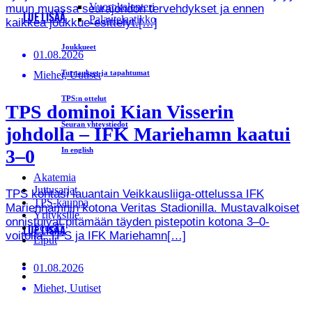
Vuorokalenteri
muun muassa seurajohdon tervehdykset ja ennen
LUE LISÄÄ
Palautelaatikko
kaikkea joukkue-esittelyt.[…]
Joukkueet
01.08.2026
Turnaukset ja tapahtumat
Miehet, Uutiset
TPS:n ottelut
TPS dominoi Kian Visserin
Seuran yhteystiedot
johdolla – IFK Mariehamn kaatui
3–0
In english
Akatemia
Juttusarjat
TPS kohtasi lauantain Veikkausliiga-ottelussa IFK
TPS-kauppa
Marienhamnin kotona Veritas Stadionilla. Mustavalkoiset
Yrityksille
onnistuivat pitämään täyden pistepotin kotona 3–0-
Seura
LUE LISÄÄ
voitolla. TPS ja IFK Mariehamn[…]
Liput
01.08.2026
Miehet, Uutiset